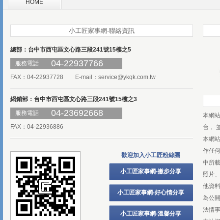
HOME
小工匠家事網-聯絡資訊
總部：台中市西屯區文心路三段241號15樓之5
04-22937766
服務電話
FAX：04-22937728 E-mail：
service@ykqk.com.tw
網銷部：台中市西屯區文心路三段241號15樓之3
04-23692668
服務電話
本網
FAX：04-22936886
台， 
本網
作任
歡迎加入小工匠粉絲團
中所
小工匠家事網-撇步分享
照片、
他資
小工匠家事網-好心情分享
為公
法情
小工匠家事網-溫馨分享