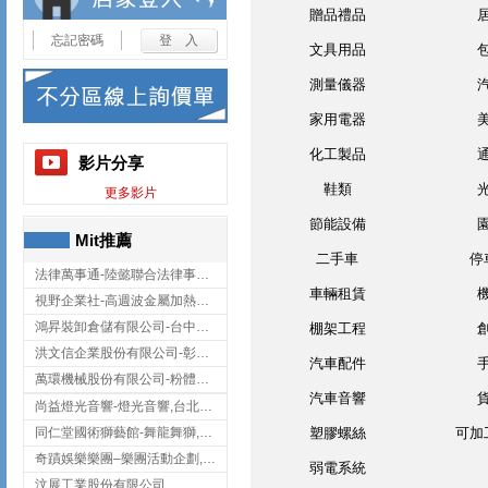
贈品禮品
忘記密碼
文具用品
測量儀器
家用電器
化工製品
影片分享
鞋類
更多影片
節能設備
Mit推薦
二手車
停
法律萬事通-陸懿聯合法律事務所
車輛租賃
視野企業社-高週波金屬加熱設備,彰化高週波金屬加熱設備
鴻昇裝卸倉儲有限公司-台中貨櫃裝卸
棚架工程
洪文信企業股份有限公司-彰化鋅合金鑄造,彰化五金加工,彰化五金配件
汽車配件
萬環機械股份有限公司-粉體塗裝設備,輸送機,輸送機設備,台南輸送機
汽車音響
尚益燈光音響-燈光音響,台北燈光音響,台北燈光音響出租
同仁堂國術獅藝館-舞龍舞獅,台中舞龍舞獅
塑膠螺絲
可加
奇蹟娛樂樂團–樂團活動企劃,台中樂團表演,台中婚禮樂團
弱電系統
汶展工業股份有限公司