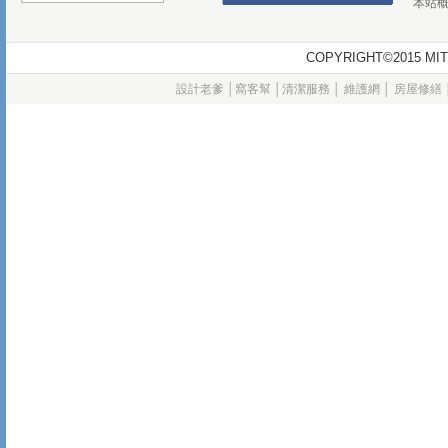
本站
COPYRIGHT©2015
設計老爹
│
窩客幫
│
清潔服務
│
維護網
│
房屋修繕