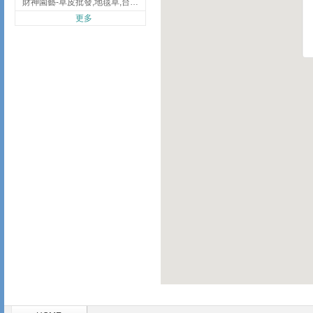
財神園藝-草皮批發,地毯草,台北草,彰化地毯草,彰化台北草
更多