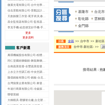
微展光電有限公司-台中光學鍍膜,optical filter taiwan,台灣光學鍍膜
佳岳景觀有限公司-景觀設計公司,台北景觀設計,台北景觀工程,中山區景觀設計
基隆市
台北市
天創娛樂工作室-尾牙表演,春酒表演,板橋尾牙表演
彰化縣
雲林縣
昌全監視器有限公司-監視器安裝,高雄監視器安裝,鳳山區監視器安裝
金門縣
李克手機-給您便宜好手機-手機收購,屏東手機收購
更多
更多資料
全區
>>
台中市
>>
新社區
分區
台中市-新社區-
>>
服務項目
客戶新選
萬環機械股份有限公司-粉體塗裝設備,輸送機,輸送機設備,台南輸送機
同仁堂國術獅藝館-舞龍舞獅,台中舞龍舞獅
台南蔬菜批發-全豐蔬菜批發專送/台南蔬菜箱宅配到府
搜尋結果 : 
上水立方空調工程-中央空調規劃,台北中央空調規劃
隆億銘板有限公司-銘板-台北銘板-板橋銘板
台灣袋業企業有限公司-東發企業社/台中太空袋/太空包
年達行商業有限公司-冷媒探漏儀,壓力錶組,真空泵浦,台北冷凍空調材料
聯發當鋪
大桐模具-塑膠射出廠,台北塑膠射出廠