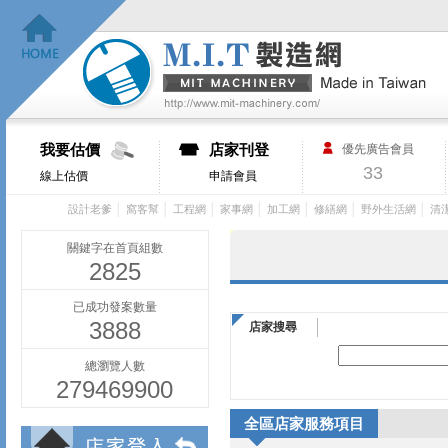
我要估價
店家刊登
優先廣告會員
33
線上估價
申請會員
│
│
│
│
│
│
│
設計老爹
窩客幫
工程網
家事網
加工網
修繕網
野外生活網
清
關鍵字在首頁組數
2825
已成功發案數量
3888
店家搜尋
總瀏覽人數
279469900
全區店家服務項目