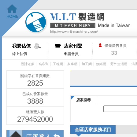
我要估價
店家刊登
優先廣告會員
33
線上估價
申請會員
│
│
│
│
│
│
│
設計老爹
窩客幫
工程網
家事網
加工網
修繕網
野外生活網
清
關鍵字在首頁組數
2825
已成功發案數量
3888
店家搜尋
總瀏覽人數
279452000
全區店家服務項目