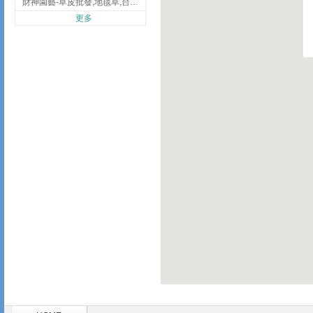
財神園藝-草皮批發,地毯草,台北草,彰化地毯草,彰化台北草
更多