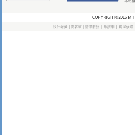
本站
COPYRIGHT©2015
設計老爹
│
窩客幫
│
清潔服務
│
維護網
│
房屋修繕