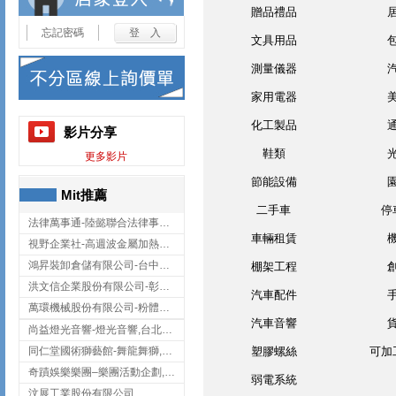
贈品禮品
忘記密碼
文具用品
測量儀器
家用電器
化工製品
影片分享
鞋類
更多影片
節能設備
Mit推薦
二手車
停
法律萬事通-陸懿聯合法律事務所
車輛租賃
視野企業社-高週波金屬加熱設備,彰化高週波金屬加熱設備
鴻昇裝卸倉儲有限公司-台中貨櫃裝卸
棚架工程
洪文信企業股份有限公司-彰化鋅合金鑄造,彰化五金加工,彰化五金配件
汽車配件
萬環機械股份有限公司-粉體塗裝設備,輸送機,輸送機設備,台南輸送機
汽車音響
尚益燈光音響-燈光音響,台北燈光音響,台北燈光音響出租
同仁堂國術獅藝館-舞龍舞獅,台中舞龍舞獅
塑膠螺絲
可加
奇蹟娛樂樂團–樂團活動企劃,台中樂團表演,台中婚禮樂團
弱電系統
汶展工業股份有限公司