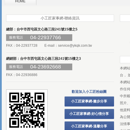
HOME
小工匠家事網-聯絡資訊
總部：台中市西屯區文心路三段241號15樓之5
04-22937766
服務電話
FAX：04-22937728 E-mail：
service@ykqk.com.tw
網銷部：台中市西屯區文心路三段241號15樓之3
04-23692668
服務電話
本網
FAX：04-22936886
台， 
本網
作任
歡迎加入小工匠粉絲團
中所
小工匠家事網-撇步分享
照片、
他資
小工匠家事網-好心情分享
為公
法情
小工匠家事網-溫馨分享