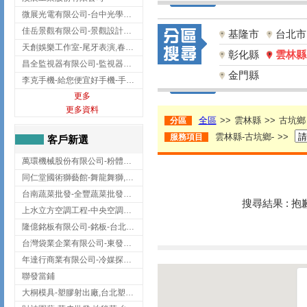
微展光電有限公司-台中光學鍍膜,optical filter taiwan,台灣光學鍍膜
佳岳景觀有限公司-景觀設計公司,台北景觀設計,台北景觀工程,中山區景觀設計
基隆市
台北市
天創娛樂工作室-尾牙表演,春酒表演,板橋尾牙表演
彰化縣
雲林縣
昌全監視器有限公司-監視器安裝,高雄監視器安裝,鳳山區監視器安裝
金門縣
李克手機-給您便宜好手機-手機收購,屏東手機收購
更多
更多資料
全區
>>
雲林縣
>>
古坑鄉
分區
雲林縣-古坑鄉-
>>
服務項目
客戶新選
萬環機械股份有限公司-粉體塗裝設備,輸送機,輸送機設備,台南輸送機
同仁堂國術獅藝館-舞龍舞獅,台中舞龍舞獅
台南蔬菜批發-全豐蔬菜批發專送/台南蔬菜箱宅配到府
搜尋結果 : 
上水立方空調工程-中央空調規劃,台北中央空調規劃
隆億銘板有限公司-銘板-台北銘板-板橋銘板
台灣袋業企業有限公司-東發企業社/台中太空袋/太空包
年達行商業有限公司-冷媒探漏儀,壓力錶組,真空泵浦,台北冷凍空調材料
聯發當鋪
大桐模具-塑膠射出廠,台北塑膠射出廠