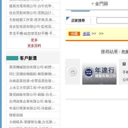
金門縣
微展光電有限公司-台中光學鍍膜,optical filter taiwan,台灣光學鍍膜
佳岳景觀有限公司-景觀設計公司,台北景觀設計,台北景觀工程,中山區景觀設計
天創娛樂工作室-尾牙表演,春酒表演,板橋尾牙表演
店家搜尋
昌全監視器有限公司-監視器安裝,高雄監視器安裝,鳳山區監視器安裝
李克手機-給您便宜好手機-手機收購,屏東手機收購
全區
>>
>>
分區
更多
更多資料
搜尋結果 : 
客戶新選
萬環機械股份有限公司-粉體塗裝設備,輸送機,輸送機設備,台南輸送機
手
同仁堂國術獅藝館-舞龍舞獅,台中舞龍舞獅
公
台南蔬菜批發-全豐蔬菜批發專送/台南蔬菜箱宅配到府
上水立方空調工程-中央空調規劃,台北中央空調規劃
隆億銘板有限公司-銘板-台北銘板-板橋銘板
台灣袋業企業有限公司-東發企業社/台中太空袋/太空包
年達行商業有限公司-冷媒探漏儀,壓力錶組,真空泵浦,台北冷凍空調材料
聯發當鋪
大桐模具-塑膠射出廠,台北塑膠射出廠