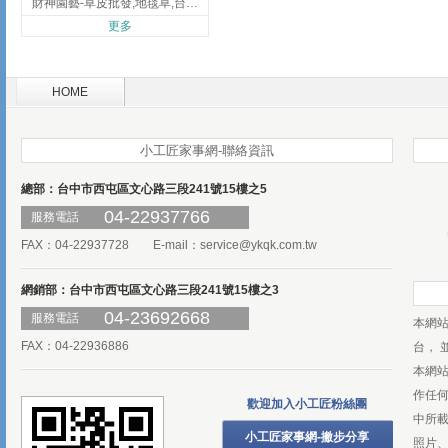
財神園藝-草皮批發,地毯草,台北草,彰化地毯草,彰化台北草
更多
HOME
小工匠家事網-聯絡資訊
總部：台中市西屯區文心路三段241號15樓之5
04-22937766
服務電話
FAX：04-22937728 E-mail：
service@ykqk.com.tw
網銷部：台中市西屯區文心路三段241號15樓之3
04-23692668
服務電話
本網
FAX：04-22936886
台， 
本網
作任
歡迎加入小工匠粉絲團
中所
小工匠家事網-撇步分享
照片、