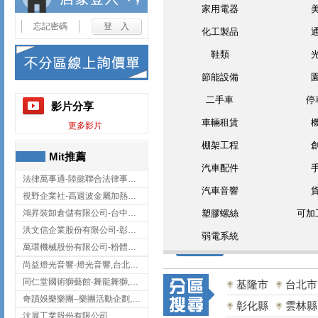
家用電器
忘記密碼
化工製品
鞋類
節能設備
二手車
停
影片分享
車輛租賃
更多影片
棚架工程
Mit推薦
汽車配件
法律萬事通-陸懿聯合法律事務所
汽車音響
視野企業社-高週波金屬加熱設備,彰化高週波金屬加熱設備
鴻昇裝卸倉儲有限公司-台中貨櫃裝卸
塑膠螺絲
可加
洪文信企業股份有限公司-彰化鋅合金鑄造,彰化五金加工,彰化五金配件
弱電系統
萬環機械股份有限公司-粉體塗裝設備,輸送機,輸送機設備,台南輸送機
尚益燈光音響-燈光音響,台北燈光音響,台北燈光音響出租
同仁堂國術獅藝館-舞龍舞獅,台中舞龍舞獅
基隆市
台北市
奇蹟娛樂樂團–樂團活動企劃,台中樂團表演,台中婚禮樂團
彰化縣
雲林縣
汶展工業股份有限公司