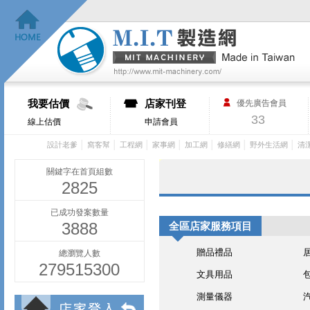
我要估價
店家刊登
優先廣告會員
33
線上估價
申請會員
│
│
│
│
│
│
│
設計老爹
窩客幫
工程網
家事網
加工網
修繕網
野外生活網
清
關鍵字在首頁組數
2825
已成功發案數量
3888
全區店家服務項目
贈品禮品
總瀏覽人數
279515300
文具用品
測量儀器