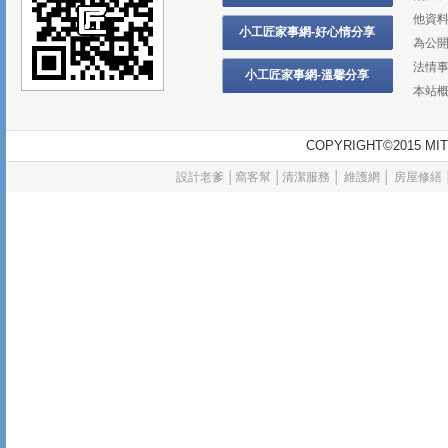
他資
小工匠家事網-好心情分享
為公
法情
小工匠家事網-溫馨分享
本站
COPYRIGHT©2015
設計老爹
│
窩客幫
│
清潔服務
│
維護網
│
房屋修繕