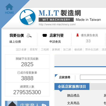
我要估價
店家刊登
優先廣告會員
33
線上估價
申請會員
│
│
│
│
│
│
│
設計老爹
窩客幫
工程網
家事網
加工網
修繕網
野外生活網
清
關鍵字在首頁組數
2825
已成功發案數量
3888
店家搜尋
全區店家服務項目
總瀏覽人數
279535300
贈品禮品
文具用品