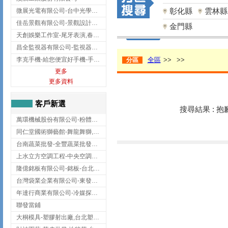
彰化縣
雲林縣
微展光電有限公司-台中光學鍍膜,optical filter taiwan,台灣光學鍍膜
佳岳景觀有限公司-景觀設計公司,台北景觀設計,台北景觀工程,中山區景觀設計
金門縣
天創娛樂工作室-尾牙表演,春酒表演,板橋尾牙表演
昌全監視器有限公司-監視器安裝,高雄監視器安裝,鳳山區監視器安裝
李克手機-給您便宜好手機-手機收購,屏東手機收購
全區
>>
>>
分區
更多
更多資料
客戶新選
搜尋結果 : 
萬環機械股份有限公司-粉體塗裝設備,輸送機,輸送機設備,台南輸送機
同仁堂國術獅藝館-舞龍舞獅,台中舞龍舞獅
台南蔬菜批發-全豐蔬菜批發專送/台南蔬菜箱宅配到府
上水立方空調工程-中央空調規劃,台北中央空調規劃
隆億銘板有限公司-銘板-台北銘板-板橋銘板
台灣袋業企業有限公司-東發企業社/台中太空袋/太空包
年達行商業有限公司-冷媒探漏儀,壓力錶組,真空泵浦,台北冷凍空調材料
聯發當鋪
大桐模具-塑膠射出廠,台北塑膠射出廠