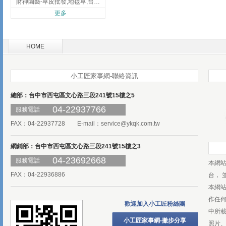
財神園藝-草皮批發,地毯草,台北草,彰化地毯草,彰化台北草
更多
HOME
小工匠家事網-聯絡資訊
總部：台中市西屯區文心路三段241號15樓之5
04-22937766
服務電話
FAX：04-22937728 E-mail：
service@ykqk.com.tw
網銷部：台中市西屯區文心路三段241號15樓之3
04-23692668
服務電話
本網
FAX：04-22936886
台， 
本網
作任
歡迎加入小工匠粉絲團
中所
小工匠家事網-撇步分享
照片、