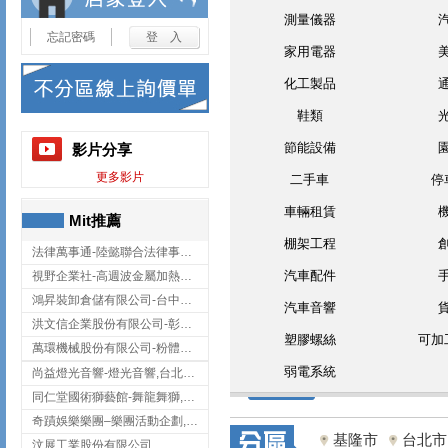
測量儀器
忘記密碼
家用電器
化工製品
鞋類
節能設備
影片分享
更多影片
二手車
停
車輛租賃
Mit推薦
棚架工程
法律萬事通-陸懿聯合法律事務所
汽車配件
視野企業社-高週波金屬加熱設備,彰化高週波金屬加熱設備
鴻昇裝卸倉儲有限公司-台中貨櫃裝卸
汽車音響
洪文信企業股份有限公司-彰化鋅合金鑄造,彰化五金加工,彰化五金配件
塑膠螺絲
可加
萬環機械股份有限公司-粉體塗裝設備,輸送機,輸送機設備,台南輸送機
弱電系統
尚益燈光音響-燈光音響,台北燈光音響,台北燈光音響出租
同仁堂國術獅藝館-舞龍舞獅,台中舞龍舞獅
奇蹟娛樂樂團–樂團活動企劃,台中樂團表演,台中婚禮樂團
基隆市
台北市
汶展工業股份有限公司