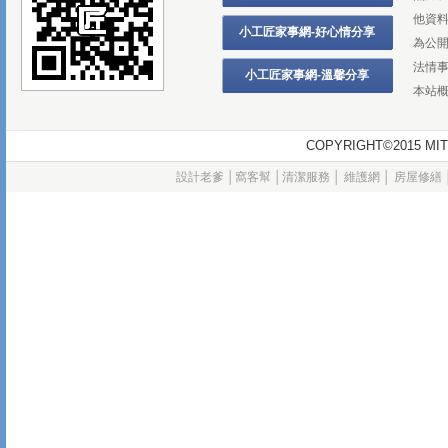
他資
小工匠家事網-好心情分享
為公
法情
小工匠家事網-溫馨分享
本站
COPYRIGHT©2015
設計老爹
│
窩客幫
│
清潔服務
│
維護網
│
房屋修繕