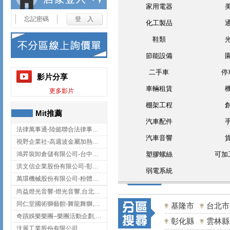
家用電器
忘記密碼
化工製品
鞋類
節能設備
二手車
停
影片分享
車輛租賃
更多影片
棚架工程
Mit推薦
汽車配件
法律萬事通-陸懿聯合法律事務所
汽車音響
視野企業社-高週波金屬加熱設備,彰化高週波金屬加熱設備
鴻昇裝卸倉儲有限公司-台中貨櫃裝卸
塑膠螺絲
可加
洪文信企業股份有限公司-彰化鋅合金鑄造,彰化五金加工,彰化五金配件
弱電系統
萬環機械股份有限公司-粉體塗裝設備,輸送機,輸送機設備,台南輸送機
尚益燈光音響-燈光音響,台北燈光音響,台北燈光音響出租
同仁堂國術獅藝館-舞龍舞獅,台中舞龍舞獅
基隆市
台北市
奇蹟娛樂樂團–樂團活動企劃,台中樂團表演,台中婚禮樂團
彰化縣
雲林縣
汶展工業股份有限公司