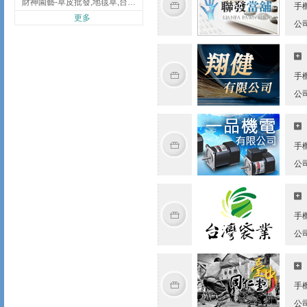
財神園藝-草皮批發,地毯草,台北草,彰化地毯草,彰化台北草
手
更多
公
手
公
手
公
手
公
手
公