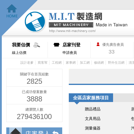
我要估價
店家刊登
優先廣告會員
33
線上估價
申請會員
│
│
│
│
│
│
│
設計老爹
窩客幫
工程網
家事網
加工網
修繕網
野外生活網
清
關鍵字在首頁組數
2825
已成功發案數量
3888
全區店家服務項目
贈品禮品
總瀏覽人數
279436100
文具用品
測量儀器