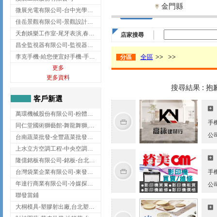
金門縣
微展光電有限公司-台中光學鍍膜,optical filter taiwan,台灣光學鍍膜
佳岳景觀有限公司-景觀設計公司,台北景觀設計,台北景觀工程,中山區景觀設計
天創娛樂工作室-尾牙表演,春酒表演,板橋尾牙表演
店家搜尋
昌全監視器有限公司-監視器安裝,高雄監視器安裝,鳳山區監視器安裝
李克手機-給您便宜好手機-手機收購,屏東手機收購
全區
>>
>>
分區
更多
更多資料
搜尋結果 : 
客戶新選
萬環機械股份有限公司-粉體塗裝設備,輸送機,輸送機設備,台南輸送機
手
同仁堂國術獅藝館-舞龍舞獅,台中舞龍舞獅
公
台南蔬菜批發-全豐蔬菜批發專送/台南蔬菜箱宅配到府
上水立方空調工程-中央空調規劃,台北中央空調規劃
隆億銘板有限公司-銘板-台北銘板-板橋銘板
台灣袋業企業有限公司-東發企業社/台中太空袋/太空包
手
年達行商業有限公司-冷媒探漏儀,壓力錶組,真空泵浦,台北冷凍空調材料
公
聯發當鋪
大桐模具-塑膠射出廠,台北塑膠射出廠