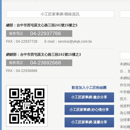
小工匠家事網-聯絡資訊
總部：台中市西屯區文心路三段241號15樓之5
04-22937766
服務電話
FAX：04-22937728 E-mail：
service@ykqk.com.tw
網銷部：台中市西屯區文心路三段241號15樓之3
04-23692668
服務電話
本網
FAX：04-22936886
台， 
本網
作任
歡迎加入小工匠粉絲團
中所
小工匠家事網-撇步分享
照片、
他資
小工匠家事網-好心情分享
為公
法情
小工匠家事網-溫馨分享
本站