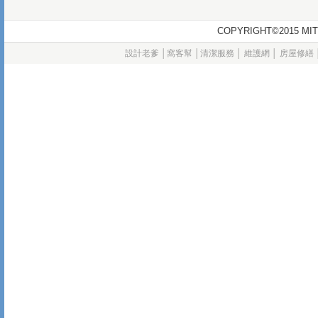
COPYRIGHT©2015
設計老爹
│
窩客幫
│
清潔服務
│
維護網
│
房屋修繕