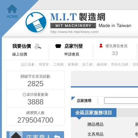
我要估價
店家刊登
優先廣告會員
33
線上估價
申請會員
│
│
│
│
│
│
│
設計老爹
窩客幫
工程網
家事網
加工網
修繕網
野外生活網
清
關鍵字在首頁組數
2825
已成功發案數量
3888
店家搜尋
全區店家服務項目
總瀏覽人數
279504700
贈品禮品
文具用品