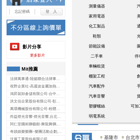
測量儀器
忘記密碼
家用電器
化工製品
鞋類
節能設備
影片分享
更多影片
二手車
停
車輛租賃
Mit推薦
棚架工程
法律萬事通-陸懿聯合法律事務所
汽車配件
視野企業社-高週波金屬加熱設備,彰化高週波金屬加熱設備
鴻昇裝卸倉儲有限公司-台中貨櫃裝卸
汽車音響
洪文信企業股份有限公司-彰化鋅合金鑄造,彰化五金加工,彰化五金配件
塑膠螺絲
可加
萬環機械股份有限公司-粉體塗裝設備,輸送機,輸送機設備,台南輸送機
弱電系統
尚益燈光音響-燈光音響,台北燈光音響,台北燈光音響出租
同仁堂國術獅藝館-舞龍舞獅,台中舞龍舞獅
奇蹟娛樂樂團–樂團活動企劃,台中樂團表演,台中婚禮樂團
基隆市
台北市
汶展工業股份有限公司