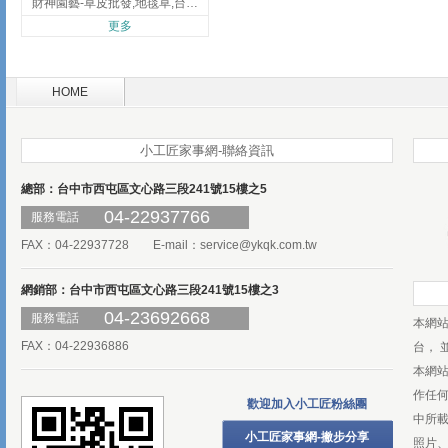
財神園藝-草皮批發,地毯草,台北草,彰化地毯草,彰化台北草
更多
HOME
小工匠家事網-聯絡資訊
總部：台中市西屯區文心路三段241號15樓之5
04-22937766
服務電話
FAX：04-22937728 E-mail：
service@ykqk.com.tw
網銷部：台中市西屯區文心路三段241號15樓之3
04-23692668
服務電話
本網
FAX：04-22936886
台， 
本網
作任
歡迎加入小工匠粉絲團
中所
小工匠家事網-撇步分享
照片、