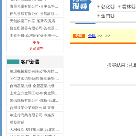
彰化縣
雲林縣
微展光電有限公司-台中光學鍍膜,optical filter taiwan,台灣光學鍍膜
佳岳景觀有限公司-景觀設計公司,台北景觀設計,台北景觀工程,中山區景觀設計
金門縣
天創娛樂工作室-尾牙表演,春酒表演,板橋尾牙表演
昌全監視器有限公司-監視器安裝,高雄監視器安裝,鳳山區監視器安裝
李克手機-給您便宜好手機-手機收購,屏東手機收購
全區
>>
>>
分區
更多
更多資料
客戶新選
搜尋結果 : 
萬環機械股份有限公司-粉體塗裝設備,輸送機,輸送機設備,台南輸送機
同仁堂國術獅藝館-舞龍舞獅,台中舞龍舞獅
台南蔬菜批發-全豐蔬菜批發專送/台南蔬菜箱宅配到府
上水立方空調工程-中央空調規劃,台北中央空調規劃
隆億銘板有限公司-銘板-台北銘板-板橋銘板
台灣袋業企業有限公司-東發企業社/台中太空袋/太空包
年達行商業有限公司-冷媒探漏儀,壓力錶組,真空泵浦,台北冷凍空調材料
聯發當鋪
大桐模具-塑膠射出廠,台北塑膠射出廠