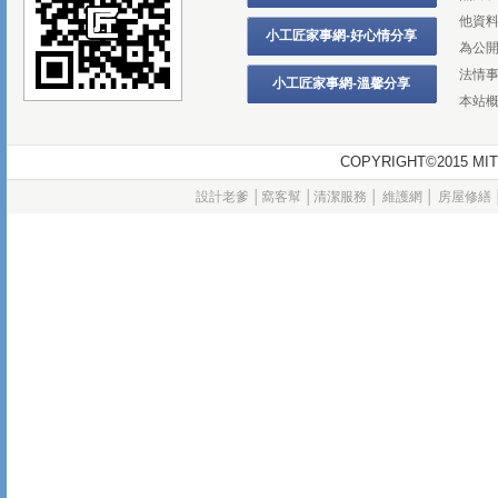
他資
小工匠家事網-好心情分享
為公
法情
小工匠家事網-溫馨分享
本站
COPYRIGHT©2015
設計老爹
│
窩客幫
│
清潔服務
│
維護網
│
房屋修繕