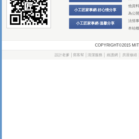
他資
小工匠家事網-好心情分享
為公
法情
小工匠家事網-溫馨分享
本站
COPYRIGHT©2015
設計老爹
│
窩客幫
│
清潔服務
│
維護網
│
房屋修繕