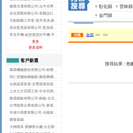
彰化縣
雲林縣
微展光電有限公司-台中光學鍍膜,optical filter taiwan,台灣光學鍍膜
佳岳景觀有限公司-景觀設計公司,台北景觀設計,台北景觀工程,中山區景觀設計
金門縣
天創娛樂工作室-尾牙表演,春酒表演,板橋尾牙表演
昌全監視器有限公司-監視器安裝,高雄監視器安裝,鳳山區監視器安裝
李克手機-給您便宜好手機-手機收購,屏東手機收購
全區
>>
>>
分區
更多
更多資料
客戶新選
搜尋結果 : 
萬環機械股份有限公司-粉體塗裝設備,輸送機,輸送機設備,台南輸送機
同仁堂國術獅藝館-舞龍舞獅,台中舞龍舞獅
台南蔬菜批發-全豐蔬菜批發專送/台南蔬菜箱宅配到府
上水立方空調工程-中央空調規劃,台北中央空調規劃
隆億銘板有限公司-銘板-台北銘板-板橋銘板
台灣袋業企業有限公司-東發企業社/台中太空袋/太空包
年達行商業有限公司-冷媒探漏儀,壓力錶組,真空泵浦,台北冷凍空調材料
聯發當鋪
大桐模具-塑膠射出廠,台北塑膠射出廠