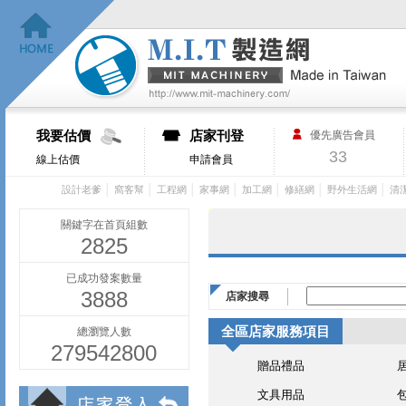
我要估價
店家刊登
優先廣告會員
33
線上估價
申請會員
│
│
│
│
│
│
│
設計老爹
窩客幫
工程網
家事網
加工網
修繕網
野外生活網
清
關鍵字在首頁組數
2825
已成功發案數量
3888
店家搜尋
全區店家服務項目
總瀏覽人數
279542800
贈品禮品
文具用品