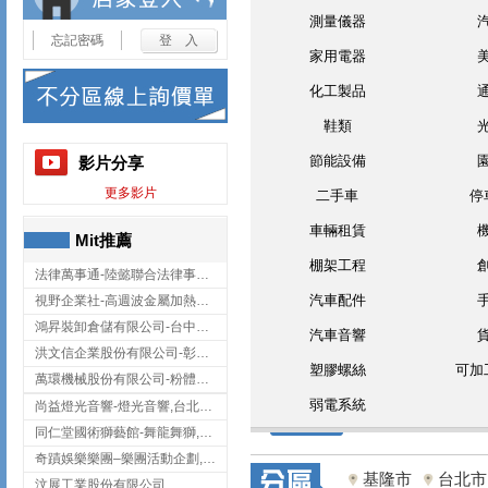
測量儀器
忘記密碼
家用電器
化工製品
鞋類
節能設備
影片分享
更多影片
二手車
停
車輛租賃
Mit推薦
棚架工程
法律萬事通-陸懿聯合法律事務所
汽車配件
視野企業社-高週波金屬加熱設備,彰化高週波金屬加熱設備
鴻昇裝卸倉儲有限公司-台中貨櫃裝卸
汽車音響
洪文信企業股份有限公司-彰化鋅合金鑄造,彰化五金加工,彰化五金配件
塑膠螺絲
可加
萬環機械股份有限公司-粉體塗裝設備,輸送機,輸送機設備,台南輸送機
弱電系統
尚益燈光音響-燈光音響,台北燈光音響,台北燈光音響出租
同仁堂國術獅藝館-舞龍舞獅,台中舞龍舞獅
奇蹟娛樂樂團–樂團活動企劃,台中樂團表演,台中婚禮樂團
基隆市
台北市
汶展工業股份有限公司