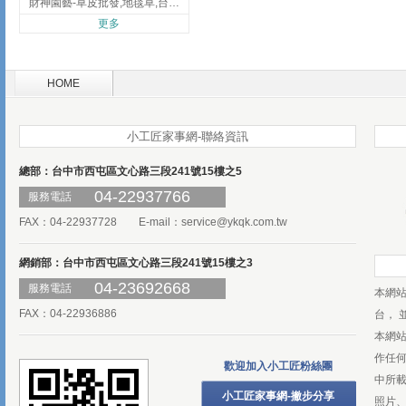
財神園藝-草皮批發,地毯草,台北草,彰化地毯草,彰化台北草
更多
HOME
小工匠家事網-聯絡資訊
總部：台中市西屯區文心路三段241號15樓之5
04-22937766
服務電話
FAX：04-22937728 E-mail：
service@ykqk.com.tw
網銷部：台中市西屯區文心路三段241號15樓之3
04-23692668
服務電話
本網
FAX：04-22936886
台， 
本網
作任
歡迎加入小工匠粉絲團
中所
小工匠家事網-撇步分享
照片、