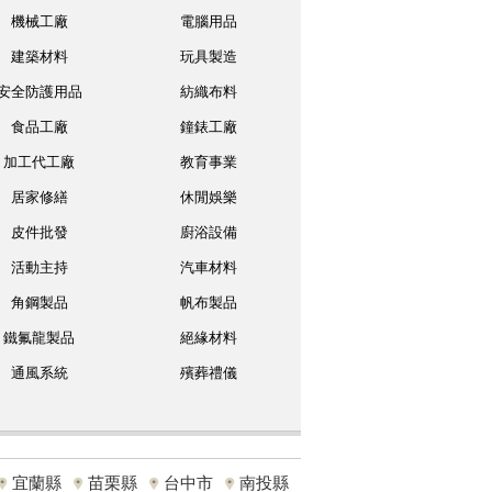
機械工廠
電腦用品
建築材料
玩具製造
安全防護用品
紡織布料
食品工廠
鐘錶工廠
加工代工廠
教育事業
居家修繕
休閒娛樂
皮件批發
廚浴設備
活動主持
汽車材料
角鋼製品
帆布製品
鐵氟龍製品
絕緣材料
通風系統
殯葬禮儀
宜蘭縣
苗栗縣
台中市
南投縣