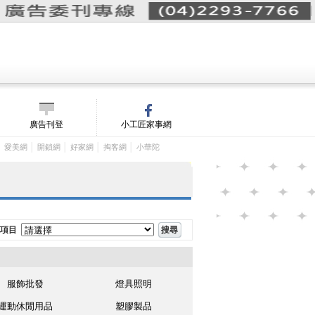
詢價單(
0
)
│
m/
廣告刊登
小工匠家事網
│
│
│
│
│
愛美網
開鎖網
好家網
掏客網
小華陀
項目
服飾批發
燈具照明
運動休閒用品
塑膠製品