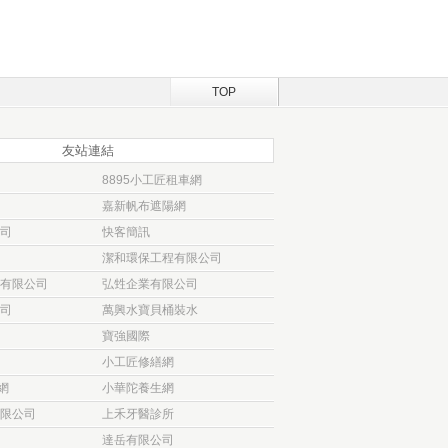
TOP
友站連結
8895小工匠租車網
嘉新帆布遮陽網
司
快客簡訊
潔和環保工程有限公司
有限公司
弘甡企業有限公司
司
萬興水寶貝桶裝水
寶強國際
小工匠修繕網
網
小華陀養生網
限公司
上禾牙醫診所
達岳有限公司