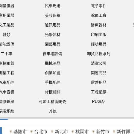
測量儀器
汽車周邊
電子零件
家用電器
美妝保養
傢俱工廠
化工製品
通訊用品
醫療器材
鞋類
光學器材
印刷出版
節能設備
園藝用品
婦幼用品
二手車
停車場設備
卸貨防撞系列
車輛租賃
機械油品
清潔公司
棚架工程
創業加盟
開運商品
汽車配件
手機配件
露營用品
汽車音響
貨櫃相關
工程塑膠
塑膠螺絲
可加工精密陶瓷
PU製品
弱電系統
其他
基隆市
台北市
新北市
桃園市
新竹市
新竹縣