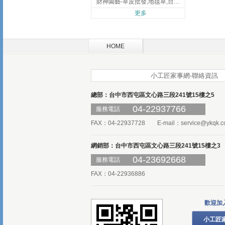
財神園藝-草皮批發,地毯草,台北草,彰化地毯草,彰化台北草
更多
HOME
小工匠家事網-聯絡資訊
總部：台中市西屯區文心路三段241號15樓之5
04-22937766
服務電話
FAX：04-22937728 E-mail：
service@ykqk.c
網銷部：台中市西屯區文心路三段241號15樓之3
04-23692668
服務電話
FAX：04-22936886
歡迎加
小工匠