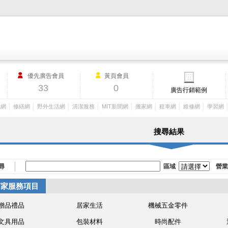
M.I.T製造業外貿網,MIT MACHINERY,http://www.mit-machinery.co
優先廣告會員
黃頁會員
33
0
廣告行銷範例
│
│
│
│
│
│
│
│
工網
修繕網
野外生活網
清潔服務
MIT新聞網
搬家網
租車網
維修網
學習網
搜尋結果
尋
區域
營業
店家服務項目
贈品禮品
居家生活
機械五金零件
文具用品
包裝材料
時尚配件