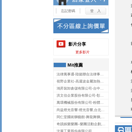
忘記密碼
影片分享
更多影片
Mit推薦
法律萬事通-陸懿聯合法律事務所
視野企業社-高週波金屬加熱設備,彰化高週波金屬加熱設備
鴻昇裝卸倉儲有限公司-台中貨櫃裝卸
洪文信企業股份有限公司-彰化鋅合金鑄造,彰化五金加工,彰化五金配件
萬環機械股份有限公司-粉體塗裝設備,輸送機,輸送機設備,台南輸送機
尚益燈光音響-燈光音響,台北燈光音響,台北燈光音響出租
同仁堂國術獅藝館-舞龍舞獅,台中舞龍舞獅
奇蹟娛樂樂團–樂團活動企劃,台中樂團表演,台中婚禮樂團
汶展工業股份有限公司