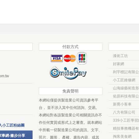
付款方式
漆術工坊
好家網
利宇標記有限公
om.tw
小工匠維修網
山海線藝術造形
免責聲明
佑原科技有限公
本網站僅提供製造業公司資訊參考平
新喬小客車
台， 並不涉入其中任何諮詢、交易。
八方有限公司
本網站對各該製造業公司相關資訊亦不
339小工匠學習
作任何實質或形式上之審查。就本網站
入小工匠粉絲團
精技事務機器有
中所載一切製造業公司的資訊、文字、
家事網-撇步分享
掏客美食網
照片、圖形 、產權、廣告內容、或其