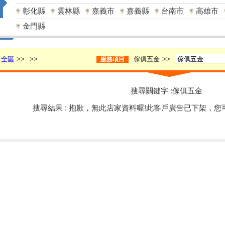
彰化縣
雲林縣
嘉義市
嘉義縣
台南市
高雄市
金門縣
全區
>>
>>
傢俱五金
>>
服務項目
搜尋關鍵字 :傢俱五金
搜尋結果 : 抱歉，無此店家資料喔!此客戶廣告已下架，您