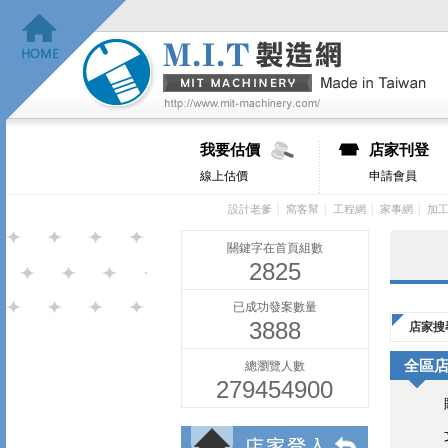
我要估價
店家刊登
線上估價
申請會員
│
│
│
│
設計老爹
窩客幫
工程網
家事網
加
關鍵字在首頁組數
2825
已成功發案數量
3888
店家搜
全區
總瀏覽人數
279454900