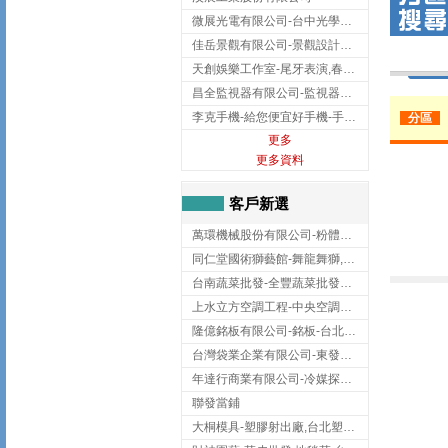
微展光電有限公司-台中光學鍍膜,optical filter taiwan,台灣光學鍍膜
佳岳景觀有限公司-景觀設計公司,台北景觀設計,台北景觀工程,中山區景觀設計
天創娛樂工作室-尾牙表演,春酒表演,板橋尾牙表演
昌全監視器有限公司-監視器安裝,高雄監視器安裝,鳳山區監視器安裝
李克手機-給您便宜好手機-手機收購,屏東手機收購
分區
更多
更多資料
客戶新選
萬環機械股份有限公司-粉體塗裝設備,輸送機,輸送機設備,台南輸送機
同仁堂國術獅藝館-舞龍舞獅,台中舞龍舞獅
台南蔬菜批發-全豐蔬菜批發專送/台南蔬菜箱宅配到府
上水立方空調工程-中央空調規劃,台北中央空調規劃
隆億銘板有限公司-銘板-台北銘板-板橋銘板
台灣袋業企業有限公司-東發企業社/台中太空袋/太空包
年達行商業有限公司-冷媒探漏儀,壓力錶組,真空泵浦,台北冷凍空調材料
聯發當鋪
大桐模具-塑膠射出廠,台北塑膠射出廠