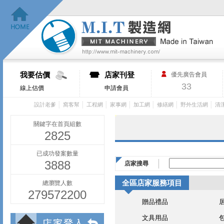
我要估價
店家刊登
優先廣告會員
33
線上估價
申請會員
│
│
│
│
│
│
│
設計老爹
窩客幫
工程網
家事網
加工網
修繕網
野外生活網
清
關鍵字在首頁組數
2825
已成功發案數量
3888
店家搜尋
全區店家服務項目
總瀏覽人數
279572200
贈品禮品
文具用品