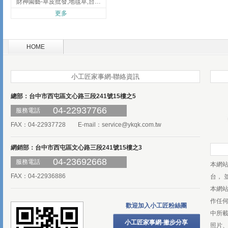
財神園藝-草皮批發,地毯草,台北草,彰化地毯草,彰化台北草
更多
HOME
小工匠家事網-聯絡資訊
總部：台中市西屯區文心路三段241號15樓之5
04-22937766
服務電話
FAX：04-22937728 E-mail：
service@ykqk.com.tw
網銷部：台中市西屯區文心路三段241號15樓之3
04-23692668
服務電話
本網
FAX：04-22936886
台， 
本網
作任
歡迎加入小工匠粉絲團
中所
小工匠家事網-撇步分享
照片、