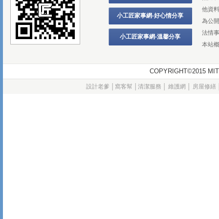
他資
小工匠家事網-好心情分享
為公
法情
小工匠家事網-溫馨分享
本站
COPYRIGHT©2015
設計老爹
│
窩客幫
│
清潔服務
│
維護網
│
房屋修繕