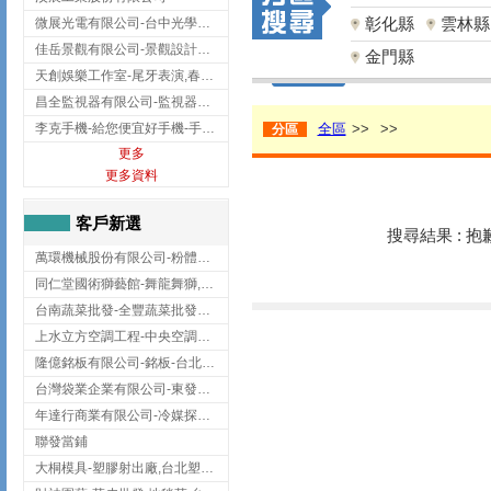
彰化縣
雲林縣
微展光電有限公司-台中光學鍍膜,optical filter taiwan,台灣光學鍍膜
佳岳景觀有限公司-景觀設計公司,台北景觀設計,台北景觀工程,中山區景觀設計
金門縣
天創娛樂工作室-尾牙表演,春酒表演,板橋尾牙表演
昌全監視器有限公司-監視器安裝,高雄監視器安裝,鳳山區監視器安裝
李克手機-給您便宜好手機-手機收購,屏東手機收購
全區
>>
>>
分區
更多
更多資料
客戶新選
搜尋結果 : 
萬環機械股份有限公司-粉體塗裝設備,輸送機,輸送機設備,台南輸送機
同仁堂國術獅藝館-舞龍舞獅,台中舞龍舞獅
台南蔬菜批發-全豐蔬菜批發專送/台南蔬菜箱宅配到府
上水立方空調工程-中央空調規劃,台北中央空調規劃
隆億銘板有限公司-銘板-台北銘板-板橋銘板
台灣袋業企業有限公司-東發企業社/台中太空袋/太空包
年達行商業有限公司-冷媒探漏儀,壓力錶組,真空泵浦,台北冷凍空調材料
聯發當鋪
大桐模具-塑膠射出廠,台北塑膠射出廠