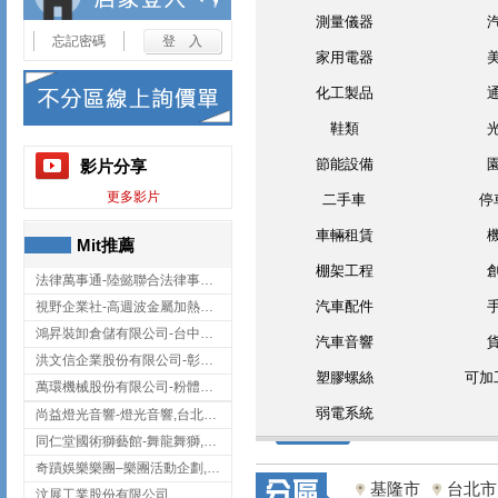
測量儀器
忘記密碼
家用電器
化工製品
鞋類
節能設備
影片分享
更多影片
二手車
停
車輛租賃
Mit推薦
棚架工程
法律萬事通-陸懿聯合法律事務所
汽車配件
視野企業社-高週波金屬加熱設備,彰化高週波金屬加熱設備
鴻昇裝卸倉儲有限公司-台中貨櫃裝卸
汽車音響
洪文信企業股份有限公司-彰化鋅合金鑄造,彰化五金加工,彰化五金配件
塑膠螺絲
可加
萬環機械股份有限公司-粉體塗裝設備,輸送機,輸送機設備,台南輸送機
弱電系統
尚益燈光音響-燈光音響,台北燈光音響,台北燈光音響出租
同仁堂國術獅藝館-舞龍舞獅,台中舞龍舞獅
奇蹟娛樂樂團–樂團活動企劃,台中樂團表演,台中婚禮樂團
基隆市
台北市
汶展工業股份有限公司