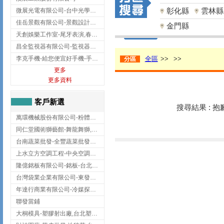
彰化縣
雲林縣
微展光電有限公司-台中光學鍍膜,optical filter taiwan,台灣光學鍍膜
佳岳景觀有限公司-景觀設計公司,台北景觀設計,台北景觀工程,中山區景觀設計
金門縣
天創娛樂工作室-尾牙表演,春酒表演,板橋尾牙表演
昌全監視器有限公司-監視器安裝,高雄監視器安裝,鳳山區監視器安裝
李克手機-給您便宜好手機-手機收購,屏東手機收購
全區
>>
>>
分區
更多
更多資料
客戶新選
搜尋結果 : 
萬環機械股份有限公司-粉體塗裝設備,輸送機,輸送機設備,台南輸送機
同仁堂國術獅藝館-舞龍舞獅,台中舞龍舞獅
台南蔬菜批發-全豐蔬菜批發專送/台南蔬菜箱宅配到府
上水立方空調工程-中央空調規劃,台北中央空調規劃
隆億銘板有限公司-銘板-台北銘板-板橋銘板
台灣袋業企業有限公司-東發企業社/台中太空袋/太空包
年達行商業有限公司-冷媒探漏儀,壓力錶組,真空泵浦,台北冷凍空調材料
聯發當鋪
大桐模具-塑膠射出廠,台北塑膠射出廠