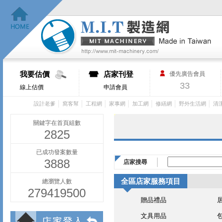
我要估價
店家刊登
優先廣告會員
33
線上估價
申請會員
│
│
│
│
│
│
│
設計老爹
窩客幫
工程網
家事網
加工網
修繕網
野外生活網
清
關鍵字在首頁組數
2825
已成功發案數量
3888
店家搜尋
全區店家服務項目
總瀏覽人數
279419500
贈品禮品
文具用品