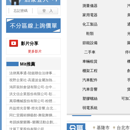
測量儀器
忘記密碼
家用電器
化工製品
鞋類
節能設備
影片分享
更多影片
二手車
停
車輛租賃
Mit推薦
棚架工程
法律萬事通-陸懿聯合法律事務所
汽車配件
視野企業社-高週波金屬加熱設備,彰化高週波金屬加熱設備
鴻昇裝卸倉儲有限公司-台中貨櫃裝卸
汽車音響
洪文信企業股份有限公司-彰化鋅合金鑄造,彰化五金加工,彰化五金配件
塑膠螺絲
可加
萬環機械股份有限公司-粉體塗裝設備,輸送機,輸送機設備,台南輸送機
弱電系統
尚益燈光音響-燈光音響,台北燈光音響,台北燈光音響出租
同仁堂國術獅藝館-舞龍舞獅,台中舞龍舞獅
奇蹟娛樂樂團–樂團活動企劃,台中樂團表演,台中婚禮樂團
基隆市
台北市
汶展工業股份有限公司