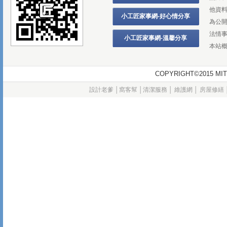
他資
小工匠家事網-好心情分享
為公
法情
小工匠家事網-溫馨分享
本站
COPYRIGHT©2015
設計老爹
│
窩客幫
│
清潔服務
│
維護網
│
房屋修繕