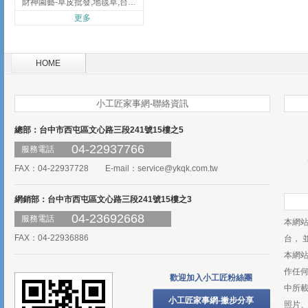
財神園藝-草皮批發,地毯草,台北草,彰化地毯草,彰化台北草
更多
HOME
小工匠家事網-聯絡資訊
總部：台中市西屯區文心路三段241號15樓之5
04-22937766
服務電話
FAX：04-22937728 E-mail：
service@ykqk.com.tw
網銷部：台中市西屯區文心路三段241號15樓之3
04-23692668
服務電話
本網
FAX：04-22936886
台， 
本網
作任
歡迎加入小工匠粉絲團
中所
小工匠家事網-撇步分享
照片、