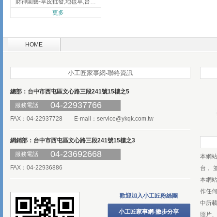
財神園藝-草皮批發,地毯草,台北草,彰化地毯草,彰化台北草
更多
HOME
小工匠家事網-聯絡資訊
總部：台中市西屯區文心路三段241號15樓之5
04-22937766
服務電話
FAX：04-22937728 E-mail：
service@ykqk.com.tw
網銷部：台中市西屯區文心路三段241號15樓之3
04-23692668
服務電話
本網
FAX：04-22936886
台， 
本網
作任
歡迎加入小工匠粉絲團
中所
小工匠家事網-撇步分享
照片、