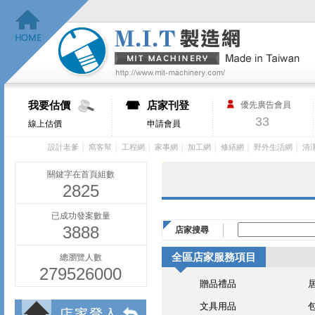
我要估價
店家刊登
優先廣告會員
33
線上估價
申請會員
│
│
│
│
│
│
│
設計老爹
窩客幫
工程網
家事網
加工網
修繕網
野外生活網
清
關鍵字在首頁組數
2825
已成功發案數量
3888
店家搜尋
全區店家服務項目
總瀏覽人數
279526000
贈品禮品
文具用品