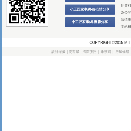
他資
小工匠家事網-好心情分享
為公
法情
小工匠家事網-溫馨分享
本站
COPYRIGHT©2015
設計老爹
│
窩客幫
│
清潔服務
│
維護網
│
房屋修繕