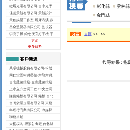
彰化縣
雲林縣
微展光電有限公司-台中光學鍍膜,optical filter taiwan,台灣光學鍍膜
佳岳景觀有限公司-景觀設計公司,台北景觀設計,台北景觀工程,中山區景觀設計
金門縣
天創娛樂工作室-尾牙表演,春酒表演,板橋尾牙表演
昌全監視器有限公司-監視器安裝,高雄監視器安裝,鳳山區監視器安裝
李克手機-給您便宜好手機-手機收購,屏東手機收購
全區
>>
>>
分區
更多
更多資料
客戶新選
搜尋結果 : 
萬環機械股份有限公司-粉體塗裝設備,輸送機,輸送機設備,台南輸送機
同仁堂國術獅藝館-舞龍舞獅,台中舞龍舞獅
台南蔬菜批發-全豐蔬菜批發專送/台南蔬菜箱宅配到府
上水立方空調工程-中央空調規劃,台北中央空調規劃
隆億銘板有限公司-銘板-台北銘板-板橋銘板
台灣袋業企業有限公司-東發企業社/台中太空袋/太空包
年達行商業有限公司-冷媒探漏儀,壓力錶組,真空泵浦,台北冷凍空調材料
聯發當鋪
大桐模具-塑膠射出廠,台北塑膠射出廠