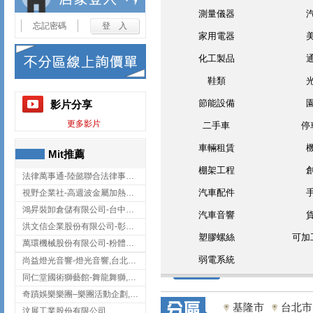
測量儀器
忘記密碼
家用電器
化工製品
鞋類
節能設備
影片分享
更多影片
二手車
停
車輛租賃
Mit推薦
棚架工程
法律萬事通-陸懿聯合法律事務所
汽車配件
視野企業社-高週波金屬加熱設備,彰化高週波金屬加熱設備
鴻昇裝卸倉儲有限公司-台中貨櫃裝卸
汽車音響
洪文信企業股份有限公司-彰化鋅合金鑄造,彰化五金加工,彰化五金配件
塑膠螺絲
可加
萬環機械股份有限公司-粉體塗裝設備,輸送機,輸送機設備,台南輸送機
弱電系統
尚益燈光音響-燈光音響,台北燈光音響,台北燈光音響出租
同仁堂國術獅藝館-舞龍舞獅,台中舞龍舞獅
奇蹟娛樂樂團–樂團活動企劃,台中樂團表演,台中婚禮樂團
基隆市
台北市
汶展工業股份有限公司