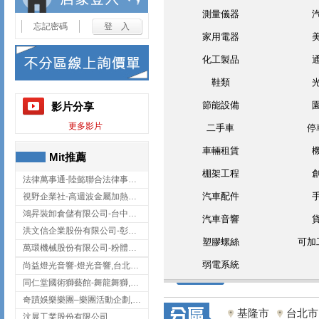
測量儀器
忘記密碼
家用電器
化工製品
鞋類
節能設備
影片分享
更多影片
二手車
停
車輛租賃
Mit推薦
棚架工程
法律萬事通-陸懿聯合法律事務所
汽車配件
視野企業社-高週波金屬加熱設備,彰化高週波金屬加熱設備
鴻昇裝卸倉儲有限公司-台中貨櫃裝卸
汽車音響
洪文信企業股份有限公司-彰化鋅合金鑄造,彰化五金加工,彰化五金配件
塑膠螺絲
可加
萬環機械股份有限公司-粉體塗裝設備,輸送機,輸送機設備,台南輸送機
弱電系統
尚益燈光音響-燈光音響,台北燈光音響,台北燈光音響出租
同仁堂國術獅藝館-舞龍舞獅,台中舞龍舞獅
奇蹟娛樂樂團–樂團活動企劃,台中樂團表演,台中婚禮樂團
基隆市
台北市
汶展工業股份有限公司