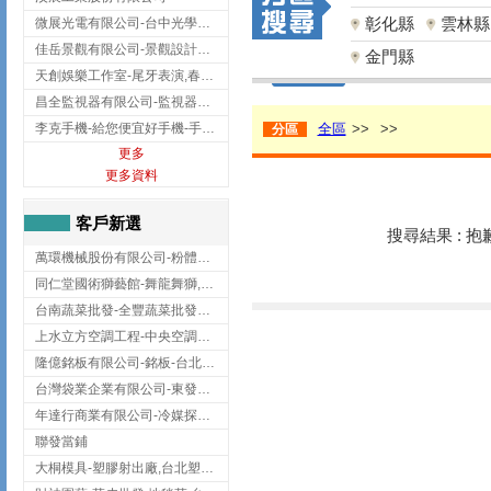
彰化縣
雲林縣
微展光電有限公司-台中光學鍍膜,optical filter taiwan,台灣光學鍍膜
佳岳景觀有限公司-景觀設計公司,台北景觀設計,台北景觀工程,中山區景觀設計
金門縣
天創娛樂工作室-尾牙表演,春酒表演,板橋尾牙表演
昌全監視器有限公司-監視器安裝,高雄監視器安裝,鳳山區監視器安裝
李克手機-給您便宜好手機-手機收購,屏東手機收購
全區
>>
>>
分區
更多
更多資料
客戶新選
搜尋結果 : 
萬環機械股份有限公司-粉體塗裝設備,輸送機,輸送機設備,台南輸送機
同仁堂國術獅藝館-舞龍舞獅,台中舞龍舞獅
台南蔬菜批發-全豐蔬菜批發專送/台南蔬菜箱宅配到府
上水立方空調工程-中央空調規劃,台北中央空調規劃
隆億銘板有限公司-銘板-台北銘板-板橋銘板
台灣袋業企業有限公司-東發企業社/台中太空袋/太空包
年達行商業有限公司-冷媒探漏儀,壓力錶組,真空泵浦,台北冷凍空調材料
聯發當鋪
大桐模具-塑膠射出廠,台北塑膠射出廠