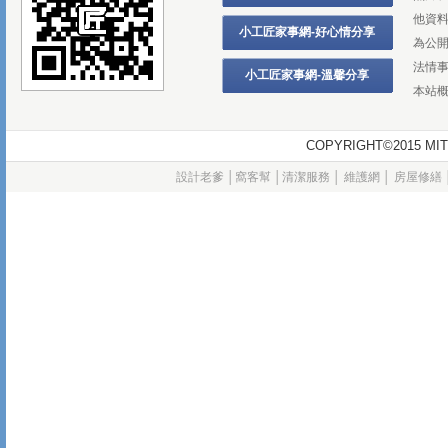
他資
小工匠家事網-好心情分享
為公
法情
小工匠家事網-溫馨分享
本站
COPYRIGHT©2015
設計老爹
│
窩客幫
│
清潔服務
│
維護網
│
房屋修繕