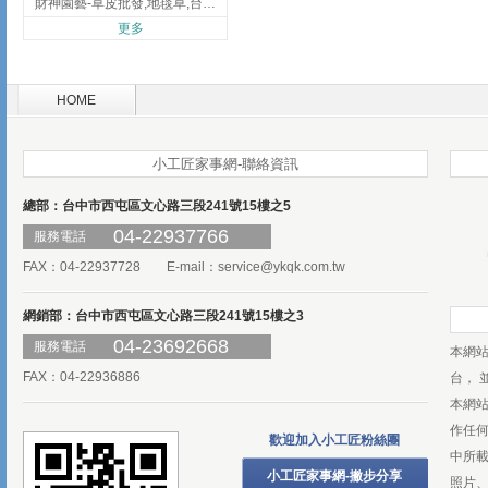
財神園藝-草皮批發,地毯草,台北草,彰化地毯草,彰化台北草
更多
HOME
小工匠家事網-聯絡資訊
總部：台中市西屯區文心路三段241號15樓之5
04-22937766
服務電話
FAX：04-22937728 E-mail：
service@ykqk.com.tw
網銷部：台中市西屯區文心路三段241號15樓之3
04-23692668
服務電話
本網
FAX：04-22936886
台， 
本網
作任
歡迎加入小工匠粉絲團
中所
小工匠家事網-撇步分享
照片、