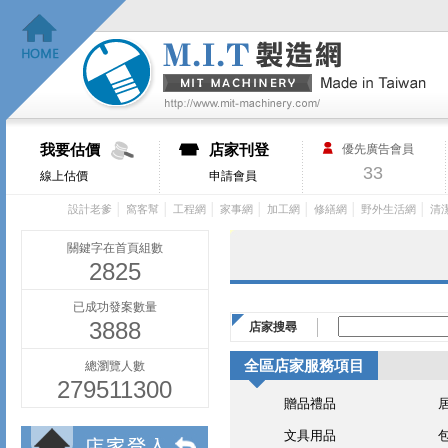
我要估價
店家刊登
優先廣告會員
33
線上估價
申請會員
│
│
│
│
│
│
│
設計老爹
窩客幫
工程網
家事網
加工網
修繕網
野外生活網
清
關鍵字在首頁組數
2825
已成功發案數量
3888
店家搜尋
全區店家服務項目
總瀏覽人數
279511300
贈品禮品
文具用品