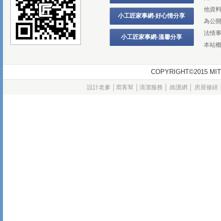
他資
小工匠家事網-好心情分享
為公
法情
小工匠家事網-溫馨分享
本站
COPYRIGHT©2015
設計老爹
│
窩客幫
│
清潔服務
│
維護網
│
房屋修繕