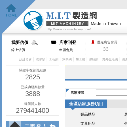
我要估價
店家刊登
優先廣告會員
33
線上估價
申請會員
│
│
│
│
│
│
│
設計老爹
窩客幫
工程網
家事網
加工網
修繕網
野外生活網
清
關鍵字在首頁組數
2825
已成功發案數量
3888
店家搜尋
全區店家服務項目
總瀏覽人數
279441400
贈品禮品
文具用品