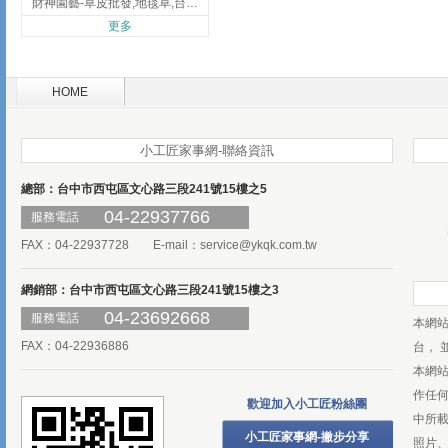
財神園藝-草皮批發,地毯草,台北草,彰化地毯草,彰化台北草
更多
HOME
小工匠家事網-聯絡資訊
總部：台中市西屯區文心路三段241號15樓之5
04-22937766
服務電話
FAX：04-22937728 E-mail：
service@ykqk.com.tw
網銷部：台中市西屯區文心路三段241號15樓之3
04-23692668
服務電話
本網
FAX：04-22936886
台， 
本網
作任
歡迎加入小工匠粉絲團
中所
小工匠家事網-撇步分享
照片、