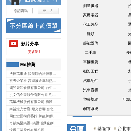
測量儀器
忘記密碼
家用電器
化工製品
鞋類
節能設備
影片分享
更多影片
二手車
停
車輛租賃
Mit推薦
棚架工程
法律萬事通-陸懿聯合法律事務所
汽車配件
視野企業社-高週波金屬加熱設備,彰化高週波金屬加熱設備
鴻昇裝卸倉儲有限公司-台中貨櫃裝卸
汽車音響
洪文信企業股份有限公司-彰化鋅合金鑄造,彰化五金加工,彰化五金配件
塑膠螺絲
可加
萬環機械股份有限公司-粉體塗裝設備,輸送機,輸送機設備,台南輸送機
弱電系統
尚益燈光音響-燈光音響,台北燈光音響,台北燈光音響出租
同仁堂國術獅藝館-舞龍舞獅,台中舞龍舞獅
奇蹟娛樂樂團–樂團活動企劃,台中樂團表演,台中婚禮樂團
基隆市
台北市
汶展工業股份有限公司