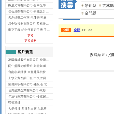
彰化縣
雲林縣
微展光電有限公司-台中光學鍍膜,optical filter taiwan,台灣光學鍍膜
佳岳景觀有限公司-景觀設計公司,台北景觀設計,台北景觀工程,中山區景觀設計
金門縣
天創娛樂工作室-尾牙表演,春酒表演,板橋尾牙表演
昌全監視器有限公司-監視器安裝,高雄監視器安裝,鳳山區監視器安裝
李克手機-給您便宜好手機-手機收購,屏東手機收購
全區
>>
>>
分區
更多
更多資料
客戶新選
搜尋結果 : 
萬環機械股份有限公司-粉體塗裝設備,輸送機,輸送機設備,台南輸送機
同仁堂國術獅藝館-舞龍舞獅,台中舞龍舞獅
台南蔬菜批發-全豐蔬菜批發專送/台南蔬菜箱宅配到府
上水立方空調工程-中央空調規劃,台北中央空調規劃
隆億銘板有限公司-銘板-台北銘板-板橋銘板
台灣袋業企業有限公司-東發企業社/台中太空袋/太空包
年達行商業有限公司-冷媒探漏儀,壓力錶組,真空泵浦,台北冷凍空調材料
聯發當鋪
大桐模具-塑膠射出廠,台北塑膠射出廠