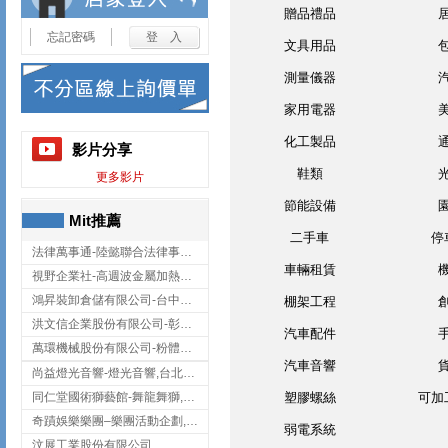
贈品禮品
忘記密碼
文具用品
測量儀器
家用電器
化工製品
影片分享
鞋類
更多影片
節能設備
Mit推薦
二手車
停
法律萬事通-陸懿聯合法律事務所
車輛租賃
視野企業社-高週波金屬加熱設備,彰化高週波金屬加熱設備
鴻昇裝卸倉儲有限公司-台中貨櫃裝卸
棚架工程
洪文信企業股份有限公司-彰化鋅合金鑄造,彰化五金加工,彰化五金配件
汽車配件
萬環機械股份有限公司-粉體塗裝設備,輸送機,輸送機設備,台南輸送機
汽車音響
尚益燈光音響-燈光音響,台北燈光音響,台北燈光音響出租
同仁堂國術獅藝館-舞龍舞獅,台中舞龍舞獅
塑膠螺絲
可加
奇蹟娛樂樂團–樂團活動企劃,台中樂團表演,台中婚禮樂團
弱電系統
汶展工業股份有限公司