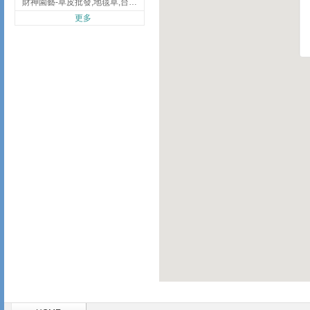
財神園藝-草皮批發,地毯草,台北草,彰化地毯草,彰化台北草
更多