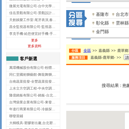
微展光電有限公司-台中光學鍍膜,optical filter taiwan,台灣光學鍍膜
佳岳景觀有限公司-景觀設計公司,台北景觀設計,台北景觀工程,中山區景觀設計
基隆市
台北市
天創娛樂工作室-尾牙表演,春酒表演,板橋尾牙表演
彰化縣
雲林縣
昌全監視器有限公司-監視器安裝,高雄監視器安裝,鳳山區監視器安裝
金門縣
李克手機-給您便宜好手機-手機收購,屏東手機收購
更多
更多資料
全區
>>
嘉義縣
>>
鹿草鄉
分區
嘉義縣-鹿草鄉-
>>
服務項目
客戶新選
萬環機械股份有限公司-粉體塗裝設備,輸送機,輸送機設備,台南輸送機
同仁堂國術獅藝館-舞龍舞獅,台中舞龍舞獅
台南蔬菜批發-全豐蔬菜批發專送/台南蔬菜箱宅配到府
搜尋結果 : 
上水立方空調工程-中央空調規劃,台北中央空調規劃
隆億銘板有限公司-銘板-台北銘板-板橋銘板
台灣袋業企業有限公司-東發企業社/台中太空袋/太空包
年達行商業有限公司-冷媒探漏儀,壓力錶組,真空泵浦,台北冷凍空調材料
聯發當鋪
大桐模具-塑膠射出廠,台北塑膠射出廠