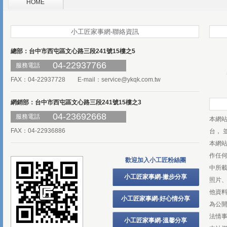
HOME
小工匠家事網-聯絡資訊
總部：台中市西屯區文心路三段241號15樓之5
04-22937766
服務電話
FAX：04-22937728 E-mail：
service@ykqk.com.tw
網銷部：台中市西屯區文心路三段241號15樓之3
04-23692668
服務電話
本網
FAX：04-22936886
台， 
本網
作任
歡迎加入小工匠粉絲團
中所
小工匠家事網-撇步分享
照片、
他資
小工匠家事網-好心情分享
為公
法情
小工匠家事網-溫馨分享