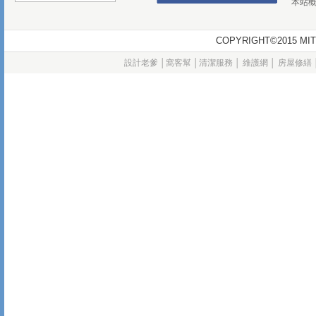
本站
COPYRIGHT©2015
設計老爹
│
窩客幫
│
清潔服務
│
維護網
│
房屋修繕