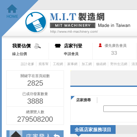
我要估價
店家刊登
優先廣告會員
33
線上估價
申請會員
│
│
│
│
│
│
│
設計老爹
窩客幫
工程網
家事網
加工網
修繕網
野外生活網
清
關鍵字在首頁組數
2825
已成功發案數量
3888
店家搜尋
總瀏覽人數
279508200
全區店家服務項目