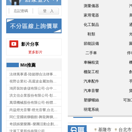
測量儀器
忘記密碼
家用電器
化工製品
鞋類
節能設備
影片分享
更多影片
二手車
停
車輛租賃
Mit推薦
棚架工程
法律萬事通-陸懿聯合法律事務所
汽車配件
視野企業社-高週波金屬加熱設備,彰化高週波金屬加熱設備
鴻昇裝卸倉儲有限公司-台中貨櫃裝卸
汽車音響
洪文信企業股份有限公司-彰化鋅合金鑄造,彰化五金加工,彰化五金配件
塑膠螺絲
可加
萬環機械股份有限公司-粉體塗裝設備,輸送機,輸送機設備,台南輸送機
弱電系統
尚益燈光音響-燈光音響,台北燈光音響,台北燈光音響出租
同仁堂國術獅藝館-舞龍舞獅,台中舞龍舞獅
奇蹟娛樂樂團–樂團活動企劃,台中樂團表演,台中婚禮樂團
基隆市
台北市
汶展工業股份有限公司