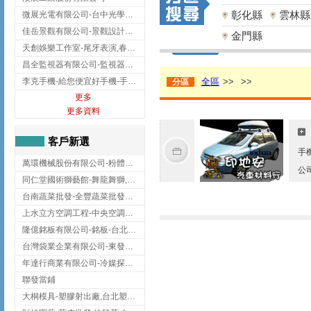
彰化縣
雲林縣
微展光電有限公司-台中光學鍍膜,optical filter taiwan,台灣光學鍍膜
佳岳景觀有限公司-景觀設計公司,台北景觀設計,台北景觀工程,中山區景觀設計
金門縣
天創娛樂工作室-尾牙表演,春酒表演,板橋尾牙表演
昌全監視器有限公司-監視器安裝,高雄監視器安裝,鳳山區監視器安裝
李克手機-給您便宜好手機-手機收購,屏東手機收購
全區
>>
>>
分區
更多
更多資料
客戶新選
手
萬環機械股份有限公司-粉體塗裝設備,輸送機,輸送機設備,台南輸送機
公
同仁堂國術獅藝館-舞龍舞獅,台中舞龍舞獅
台南蔬菜批發-全豐蔬菜批發專送/台南蔬菜箱宅配到府
上水立方空調工程-中央空調規劃,台北中央空調規劃
隆億銘板有限公司-銘板-台北銘板-板橋銘板
台灣袋業企業有限公司-東發企業社/台中太空袋/太空包
年達行商業有限公司-冷媒探漏儀,壓力錶組,真空泵浦,台北冷凍空調材料
聯發當鋪
大桐模具-塑膠射出廠,台北塑膠射出廠