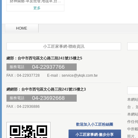
財神園藝-草皮批發,地毯草,台北草,彰化地毯草,彰化台北草
更多
HOME
小工匠家事網-聯絡資訊
總部：台中市西屯區文心路三段241號15樓之5
04-22937766
服務電話
FAX：04-22937728 E-mail：
service@ykqk.com.tw
網銷部：台中市西屯區文心路三段241號15樓之3
04-23692668
服務電話
本網
FAX：04-22936886
台， 
本網
作任
歡迎加入小工匠粉絲團
中所
小工匠家事網-撇步分享
照片、