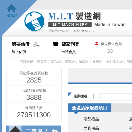
我要估價
店家刊登
優先廣告會員
33
線上估價
申請會員
│
│
│
│
│
│
│
設計老爹
窩客幫
工程網
家事網
加工網
修繕網
野外生活網
清
關鍵字在首頁組數
2825
已成功發案數量
3888
店家搜尋
全區店家服務項目
總瀏覽人數
279511300
贈品禮品
文具用品