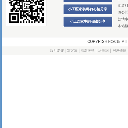
他資
小工匠家事網-好心情分享
為公
法情
小工匠家事網-溫馨分享
本站
COPYRIGHT©2015
設計老爹
│
窩客幫
│
清潔服務
│
維護網
│
房屋修繕