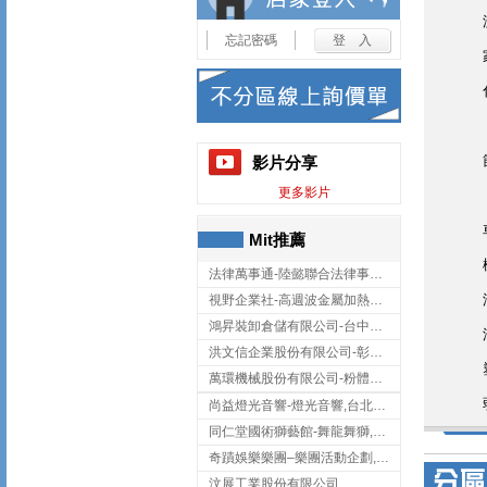
忘記密碼
影片分享
更多影片
Mit推薦
法律萬事通-陸懿聯合法律事務所
視野企業社-高週波金屬加熱設備,彰化高週波金屬加熱設備
鴻昇裝卸倉儲有限公司-台中貨櫃裝卸
洪文信企業股份有限公司-彰化鋅合金鑄造,彰化五金加工,彰化五金配件
萬環機械股份有限公司-粉體塗裝設備,輸送機,輸送機設備,台南輸送機
尚益燈光音響-燈光音響,台北燈光音響,台北燈光音響出租
同仁堂國術獅藝館-舞龍舞獅,台中舞龍舞獅
奇蹟娛樂樂團–樂團活動企劃,台中樂團表演,台中婚禮樂團
汶展工業股份有限公司