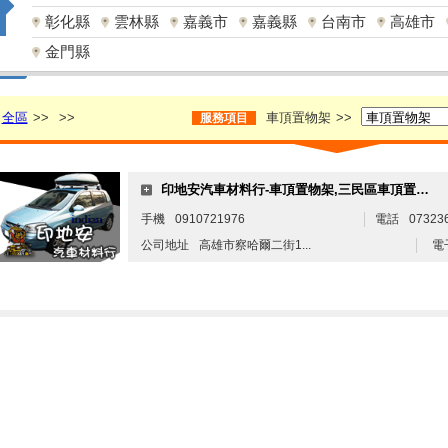
彰化縣
雲林縣
嘉義市
嘉義縣
台南市
高雄市
金門縣
全區
>>
>>
車頂置物架
>>
服務項目
印地安汽車材料行-車頂置物架,三民區車頂置物架
手機
0910721976
電話
07323
公司地址
高雄市察哈爾二街1...
電