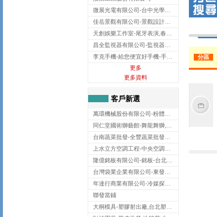
微展光電有限公司-台中光學鍍膜,optical filter taiwan,台灣光學鍍膜
佳岳景觀有限公司-景觀設計公司,台北景觀設計,台北景觀工程,中山區景觀設計
天創娛樂工作室-尾牙表演,春酒表演,板橋尾牙表演
昌全監視器有限公司-監視器安裝,高雄監視器安裝,鳳山區監視器安裝
李克手機-給您便宜好手機-手機收購,屏東手機收購
分區
更多
更多資料
客戶新選
萬環機械股份有限公司-粉體塗裝設備,輸送機,輸送機設備,台南輸送機
同仁堂國術獅藝館-舞龍舞獅,台中舞龍舞獅
台南蔬菜批發-全豐蔬菜批發專送/台南蔬菜箱宅配到府
上水立方空調工程-中央空調規劃,台北中央空調規劃
隆億銘板有限公司-銘板-台北銘板-板橋銘板
台灣袋業企業有限公司-東發企業社/台中太空袋/太空包
年達行商業有限公司-冷媒探漏儀,壓力錶組,真空泵浦,台北冷凍空調材料
聯發當鋪
大桐模具-塑膠射出廠,台北塑膠射出廠