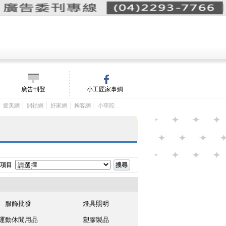
詢價單(
0
)
│
m/
廣告刊登
小工匠家事網
│
│
│
│
│
愛美網
開鎖網
好家網
掏客網
小華陀
項目
服飾批發
燈具照明
運動休閒用品
塑膠製品