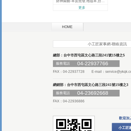
財神園藝-草皮批發,地毯草,台北草,彰化地毯草,彰化台北草
更多
HOME
小工匠家事網-聯絡資訊
總部：台中市西屯區文心路三段241號15樓之5
04-22937766
服務電話
FAX：04-22937728 E-mail：
service@ykqk.c
網銷部：台中市西屯區文心路三段241號15樓之3
04-23692668
服務電話
FAX：04-22936886
歡迎加
小工匠