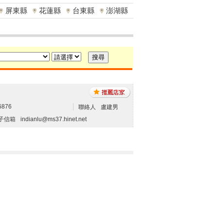
屏東縣
花蓮縣
台東縣
澎湖縣
6876
聯絡人
盧建男
子信箱
indianlu@ms37.hinet.net