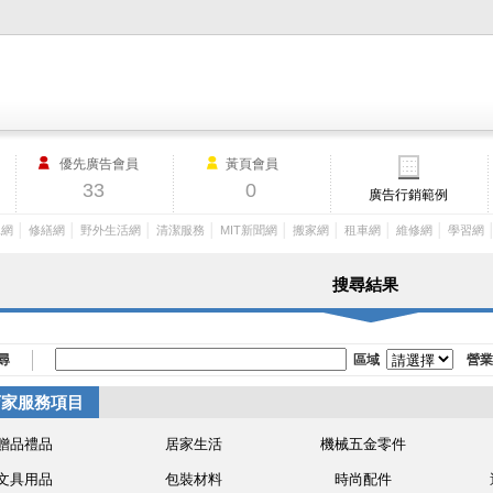
M.I.T製造業外貿網,MIT MACHINERY,http://www.mit-machinery.co
優先廣告會員
黃頁會員
33
0
廣告行銷範例
│
│
│
│
│
│
│
│
工網
修繕網
野外生活網
清潔服務
MIT新聞網
搬家網
租車網
維修網
學習網
搜尋結果
尋
區域
營業
店家服務項目
贈品禮品
居家生活
機械五金零件
文具用品
包裝材料
時尚配件