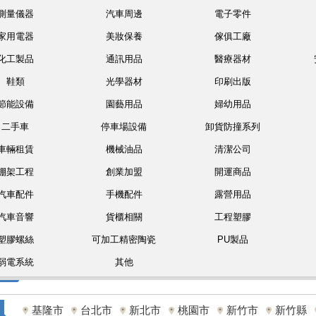
測量儀器
汽車周邊
電子零件
家用電器
美妝保養
傢俱工廠
化工製品
通訊用品
醫療器材
鞋類
光學器材
印刷出版
節能設備
園藝用品
婦幼用品
二手車
停車場設備
卸貨防撞系列
車輛租賃
機械油品
清潔公司
棚架工程
創業加盟
開運商品
汽車配件
手機配件
露營用品
汽車音響
貨櫃相關
工程塑膠
塑膠螺絲
可加工精密陶瓷
PU製品
弱電系統
其他
基隆市
台北市
新北市
桃園市
新竹市
新竹縣