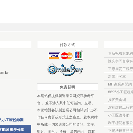
付款方式
嘉新帆布遮陽網
陳亮宇耳鼻喉科
正專屋瓦工程行
om.tw
新喬小客車
MIT產業新聞網
免責聲明
8895小工匠租
本網站僅提供製造業公司資訊參考平
掏客美食網
台， 並不涉入其中任何諮詢、交易。
潔和環保工程有
本網站對各該製造業公司相關資訊亦不
小工匠維修網
作任何實質或形式上之審查。就本網站
入小工匠粉絲團
利宇標記有限公
中所載一切製造業公司的資訊、文字、
家事網-撇步分享
正暘法律事務所
照片、圖形 、產權、廣告內容、或其