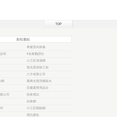
TOP
友站連結
聿建室內裝修
診所
#名家翻譯社
小工匠清潔網
瑤光星拆除工程
八方有限公司
車網
萬興水寶貝桶裝水
百樂露營用品社
限公司
快客簡訊
好家網
司
小工匠開鎖網
簡訊廣告