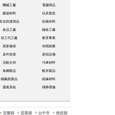
機械工廠
電腦用品
建築材料
玩具製造
安全防護用品
紡織布料
食品工廠
鐘錶工廠
加工代工廠
教育事業
居家修繕
休閒娛樂
皮件批發
廚浴設備
活動主持
汽車材料
角鋼製品
帆布製品
鐵氟龍製品
絕緣材料
通風系統
殯葬禮儀
宜蘭縣
苗栗縣
台中市
南投縣