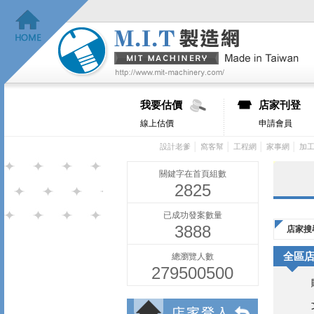
我要估價
店家刊登
線上估價
申請會員
│
│
│
│
設計老爹
窩客幫
工程網
家事網
加
關鍵字在首頁組數
2825
已成功發案數量
3888
店家搜
全區
總瀏覽人數
279500500