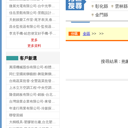
彰化縣
雲林縣
微展光電有限公司-台中光學鍍膜,optical filter taiwan,台灣光學鍍膜
佳岳景觀有限公司-景觀設計公司,台北景觀設計,台北景觀工程,中山區景觀設計
金門縣
天創娛樂工作室-尾牙表演,春酒表演,板橋尾牙表演
昌全監視器有限公司-監視器安裝,高雄監視器安裝,鳳山區監視器安裝
李克手機-給您便宜好手機-手機收購,屏東手機收購
全區
>>
>>
分區
更多
更多資料
客戶新選
搜尋結果 : 
萬環機械股份有限公司-粉體塗裝設備,輸送機,輸送機設備,台南輸送機
同仁堂國術獅藝館-舞龍舞獅,台中舞龍舞獅
台南蔬菜批發-全豐蔬菜批發專送/台南蔬菜箱宅配到府
上水立方空調工程-中央空調規劃,台北中央空調規劃
隆億銘板有限公司-銘板-台北銘板-板橋銘板
台灣袋業企業有限公司-東發企業社/台中太空袋/太空包
年達行商業有限公司-冷媒探漏儀,壓力錶組,真空泵浦,台北冷凍空調材料
聯發當鋪
大桐模具-塑膠射出廠,台北塑膠射出廠