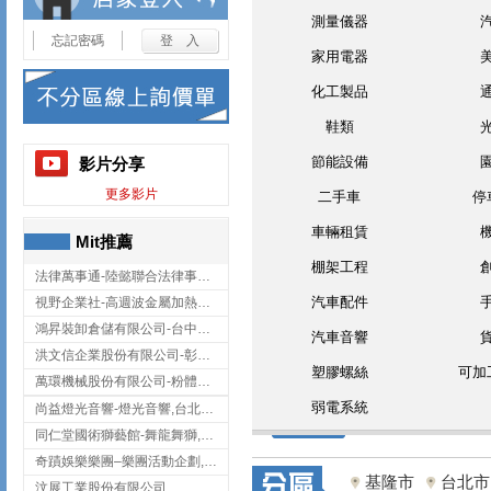
測量儀器
忘記密碼
家用電器
化工製品
鞋類
節能設備
影片分享
更多影片
二手車
停
車輛租賃
Mit推薦
棚架工程
法律萬事通-陸懿聯合法律事務所
汽車配件
視野企業社-高週波金屬加熱設備,彰化高週波金屬加熱設備
鴻昇裝卸倉儲有限公司-台中貨櫃裝卸
汽車音響
洪文信企業股份有限公司-彰化鋅合金鑄造,彰化五金加工,彰化五金配件
塑膠螺絲
可加
萬環機械股份有限公司-粉體塗裝設備,輸送機,輸送機設備,台南輸送機
弱電系統
尚益燈光音響-燈光音響,台北燈光音響,台北燈光音響出租
同仁堂國術獅藝館-舞龍舞獅,台中舞龍舞獅
奇蹟娛樂樂團–樂團活動企劃,台中樂團表演,台中婚禮樂團
基隆市
台北市
汶展工業股份有限公司