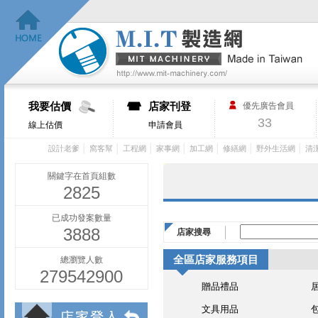
我要估價
店家刊登
優先廣告會員
33
線上估價
申請會員
│
│
│
│
│
│
│
設計老爹
窩客幫
工程網
家事網
加工網
修繕網
野外生活網
清
關鍵字在首頁組數
2825
已成功發案數量
3888
店家搜尋
全區店家服務項目
總瀏覽人數
279542900
贈品禮品
文具用品