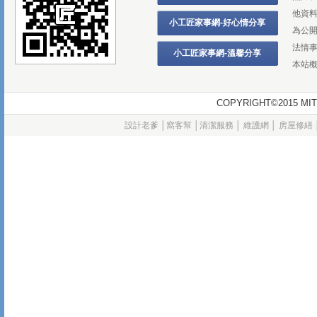
他資
小工匠家事網-好心情分享
為公
法情
小工匠家事網-溫馨分享
本站
COPYRIGHT©2015
設計老爹
│
窩客幫
│
清潔服務
│
維護網
│
房屋修繕