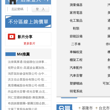
測量儀器
忘記密碼
家用電器
化工製品
鞋類
節能設備
影片分享
更多影片
二手車
停
車輛租賃
Mit推薦
棚架工程
法律萬事通-陸懿聯合法律事務所
汽車配件
視野企業社-高週波金屬加熱設備,彰化高週波金屬加熱設備
鴻昇裝卸倉儲有限公司-台中貨櫃裝卸
汽車音響
洪文信企業股份有限公司-彰化鋅合金鑄造,彰化五金加工,彰化五金配件
塑膠螺絲
可加
萬環機械股份有限公司-粉體塗裝設備,輸送機,輸送機設備,台南輸送機
弱電系統
尚益燈光音響-燈光音響,台北燈光音響,台北燈光音響出租
同仁堂國術獅藝館-舞龍舞獅,台中舞龍舞獅
奇蹟娛樂樂團–樂團活動企劃,台中樂團表演,台中婚禮樂團
基隆市
台北市
汶展工業股份有限公司