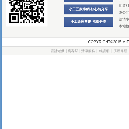
他資
小工匠家事網-好心情分享
為公
法情
小工匠家事網-溫馨分享
本站
COPYRIGHT©2015
設計老爹
│
窩客幫
│
清潔服務
│
維護網
│
房屋修繕