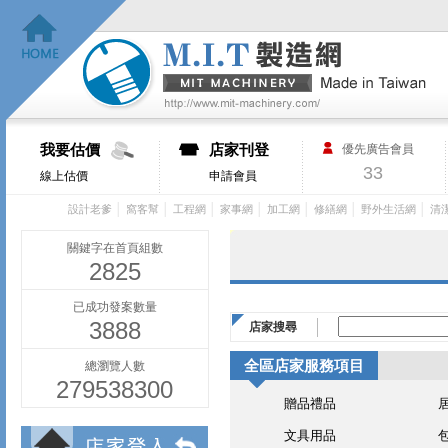
我要估價
店家刊登
優先廣告會員
33
線上估價
申請會員
│
│
│
│
│
│
│
設計老爹
窩客幫
工程網
家事網
加工網
修繕網
野外生活網
清
關鍵字在首頁組數
2825
已成功發案數量
3888
店家搜尋
全區店家服務項目
總瀏覽人數
279538300
贈品禮品
文具用品