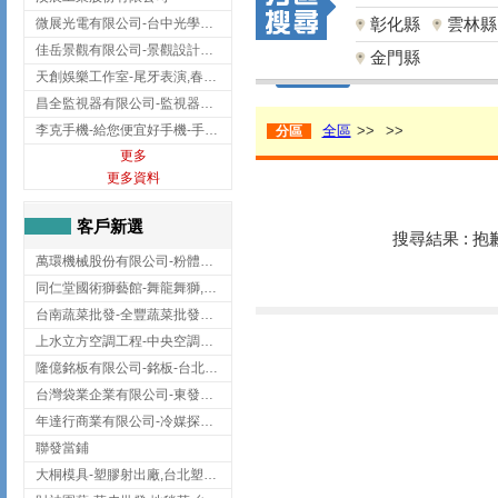
彰化縣
雲林縣
微展光電有限公司-台中光學鍍膜,optical filter taiwan,台灣光學鍍膜
佳岳景觀有限公司-景觀設計公司,台北景觀設計,台北景觀工程,中山區景觀設計
金門縣
天創娛樂工作室-尾牙表演,春酒表演,板橋尾牙表演
昌全監視器有限公司-監視器安裝,高雄監視器安裝,鳳山區監視器安裝
李克手機-給您便宜好手機-手機收購,屏東手機收購
全區
>>
>>
分區
更多
更多資料
客戶新選
搜尋結果 : 
萬環機械股份有限公司-粉體塗裝設備,輸送機,輸送機設備,台南輸送機
同仁堂國術獅藝館-舞龍舞獅,台中舞龍舞獅
台南蔬菜批發-全豐蔬菜批發專送/台南蔬菜箱宅配到府
上水立方空調工程-中央空調規劃,台北中央空調規劃
隆億銘板有限公司-銘板-台北銘板-板橋銘板
台灣袋業企業有限公司-東發企業社/台中太空袋/太空包
年達行商業有限公司-冷媒探漏儀,壓力錶組,真空泵浦,台北冷凍空調材料
聯發當鋪
大桐模具-塑膠射出廠,台北塑膠射出廠