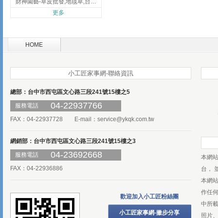
財神園藝-草皮批發,地毯草,台北草,彰化地毯草,彰化台北草
更多
HOME
小工匠家事網-聯絡資訊
總部：台中市西屯區文心路三段241號15樓之5
04-22937766
服務電話
FAX：04-22937728 E-mail：
service@ykqk.com.tw
網銷部：台中市西屯區文心路三段241號15樓之3
04-23692668
服務電話
本網
FAX：04-22936886
台， 
本網
作任
歡迎加入小工匠粉絲團
中所
小工匠家事網-撇步分享
照片、