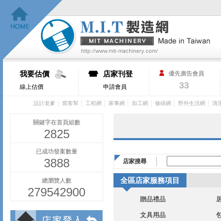
我要估價
店家刊登
優先廣告會員
33
線上估價
申請會員
│
│
│
│
│
│
│
設計老爹
窩客幫
工程網
家事網
加工網
修繕網
野外生活網
清
關鍵字在首頁組數
2825
已成功發案數量
3888
店家搜尋
全區店家服務項目
總瀏覽人數
279542900
贈品禮品
文具用品