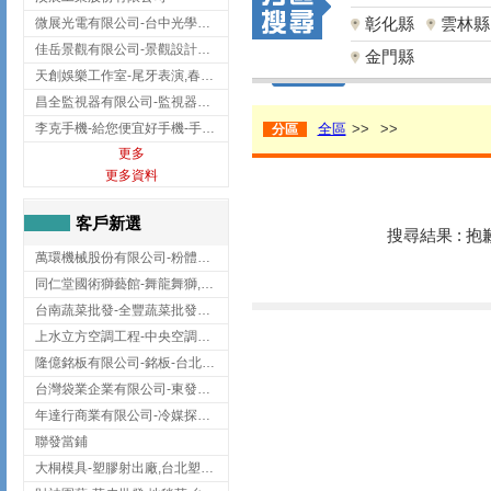
彰化縣
雲林縣
微展光電有限公司-台中光學鍍膜,optical filter taiwan,台灣光學鍍膜
佳岳景觀有限公司-景觀設計公司,台北景觀設計,台北景觀工程,中山區景觀設計
金門縣
天創娛樂工作室-尾牙表演,春酒表演,板橋尾牙表演
昌全監視器有限公司-監視器安裝,高雄監視器安裝,鳳山區監視器安裝
李克手機-給您便宜好手機-手機收購,屏東手機收購
全區
>>
>>
分區
更多
更多資料
客戶新選
搜尋結果 : 
萬環機械股份有限公司-粉體塗裝設備,輸送機,輸送機設備,台南輸送機
同仁堂國術獅藝館-舞龍舞獅,台中舞龍舞獅
台南蔬菜批發-全豐蔬菜批發專送/台南蔬菜箱宅配到府
上水立方空調工程-中央空調規劃,台北中央空調規劃
隆億銘板有限公司-銘板-台北銘板-板橋銘板
台灣袋業企業有限公司-東發企業社/台中太空袋/太空包
年達行商業有限公司-冷媒探漏儀,壓力錶組,真空泵浦,台北冷凍空調材料
聯發當鋪
大桐模具-塑膠射出廠,台北塑膠射出廠