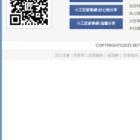
他資
小工匠家事網-好心情分享
為公
法情
小工匠家事網-溫馨分享
本站
COPYRIGHT©2015
設計老爹
│
窩客幫
│
清潔服務
│
維護網
│
房屋修繕