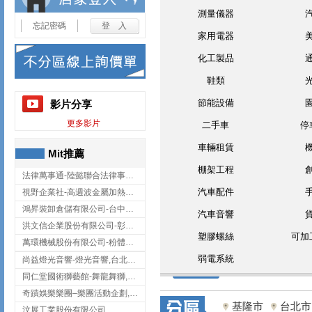
測量儀器
忘記密碼
家用電器
化工製品
鞋類
節能設備
影片分享
更多影片
二手車
停
車輛租賃
Mit推薦
棚架工程
法律萬事通-陸懿聯合法律事務所
汽車配件
視野企業社-高週波金屬加熱設備,彰化高週波金屬加熱設備
鴻昇裝卸倉儲有限公司-台中貨櫃裝卸
汽車音響
洪文信企業股份有限公司-彰化鋅合金鑄造,彰化五金加工,彰化五金配件
塑膠螺絲
可加
萬環機械股份有限公司-粉體塗裝設備,輸送機,輸送機設備,台南輸送機
弱電系統
尚益燈光音響-燈光音響,台北燈光音響,台北燈光音響出租
同仁堂國術獅藝館-舞龍舞獅,台中舞龍舞獅
奇蹟娛樂樂團–樂團活動企劃,台中樂團表演,台中婚禮樂團
基隆市
台北市
汶展工業股份有限公司