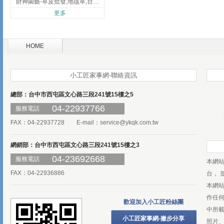
財神園藝-草皮批發,地毯草,台北草,彰化地毯草,彰化台北草
更多
HOME
小工匠家事網-聯絡資訊
總部：台中市西屯區文心路三段241號15樓之5
04-22937766
服務電話
FAX：04-22937728 E-mail：
service@ykqk.com.tw
網銷部：台中市西屯區文心路三段241號15樓之3
04-23692668
服務電話
本網
FAX：04-22936886
台， 
本網
作任
歡迎加入小工匠粉絲團
中所
小工匠家事網-撇步分享
照片、