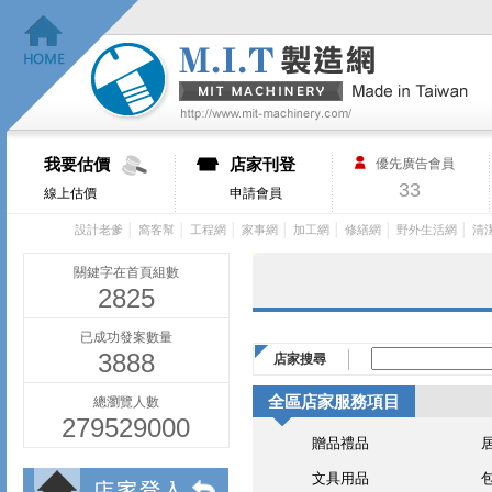
我要估價
店家刊登
優先廣告會員
33
線上估價
申請會員
│
│
│
│
│
│
│
設計老爹
窩客幫
工程網
家事網
加工網
修繕網
野外生活網
清
關鍵字在首頁組數
2825
已成功發案數量
3888
店家搜尋
全區店家服務項目
總瀏覽人數
279529000
贈品禮品
文具用品