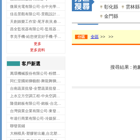
彰化縣
雲林縣
微展光電有限公司-台中光學鍍膜,optical filter taiwan,台灣光學鍍膜
佳岳景觀有限公司-景觀設計公司,台北景觀設計,台北景觀工程,中山區景觀設計
金門縣
天創娛樂工作室-尾牙表演,春酒表演,板橋尾牙表演
昌全監視器有限公司-監視器安裝,高雄監視器安裝,鳳山區監視器安裝
李克手機-給您便宜好手機-手機收購,屏東手機收購
全區
>>
>>
分區
更多
更多資料
客戶新選
搜尋結果 : 
萬環機械股份有限公司-粉體塗裝設備,輸送機,輸送機設備,台南輸送機
同仁堂國術獅藝館-舞龍舞獅,台中舞龍舞獅
台南蔬菜批發-全豐蔬菜批發專送/台南蔬菜箱宅配到府
上水立方空調工程-中央空調規劃,台北中央空調規劃
隆億銘板有限公司-銘板-台北銘板-板橋銘板
台灣袋業企業有限公司-東發企業社/台中太空袋/太空包
年達行商業有限公司-冷媒探漏儀,壓力錶組,真空泵浦,台北冷凍空調材料
聯發當鋪
大桐模具-塑膠射出廠,台北塑膠射出廠