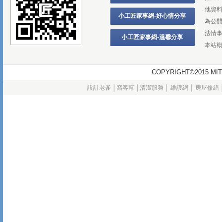
他資
小工匠家事網-好心情分享
為公
法情
小工匠家事網-溫馨分享
本站
COPYRIGHT©2015
設計老爹
│
窩客幫
│
清潔服務
│
維護網
│
房屋修繕