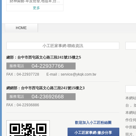
財神園藝-草皮批發,地毯草,台北草,彰化地毯草,彰化台北草
更多
HOME
小工匠家事網-聯絡資訊
總部：台中市西屯區文心路三段241號15樓之5
04-22937766
服務電話
FAX：04-22937728 E-mail：
service@ykqk.com.tw
網銷部：台中市西屯區文心路三段241號15樓之3
04-23692668
服務電話
本網
FAX：04-22936886
台， 
本網
作任
歡迎加入小工匠粉絲團
中所
小工匠家事網-撇步分享
照片、