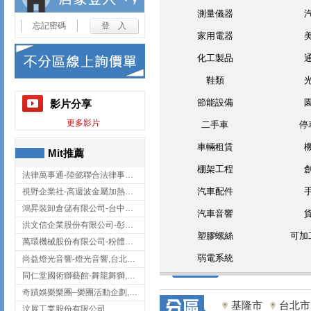
測量儀器
忘記密碼
家用電器
化工製品
鞋類
節能設備
影片分享
更多影片
二手車
停
車輛租賃
Mit推薦
棚架工程
法律萬事通-陸懿聯合法律事務所
汽車配件
視野企業社-高週波金屬加熱設備,彰化高週波金屬加熱設備
鴻昇裝卸倉儲有限公司-台中貨櫃裝卸
汽車音響
洪文信企業股份有限公司-彰化鋅合金鑄造,彰化五金加工,彰化五金配件
塑膠螺絲
可加
萬環機械股份有限公司-粉體塗裝設備,輸送機,輸送機設備,台南輸送機
弱電系統
尚益燈光音響-燈光音響,台北燈光音響,台北燈光音響出租
同仁堂國術獅藝館-舞龍舞獅,台中舞龍舞獅
奇蹟娛樂樂團–樂團活動企劃,台中樂團表演,台中婚禮樂團
基隆市
台北市
汶展工業股份有限公司