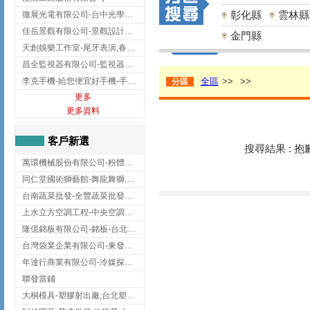
彰化縣
雲林縣
微展光電有限公司-台中光學鍍膜,optical filter taiwan,台灣光學鍍膜
佳岳景觀有限公司-景觀設計公司,台北景觀設計,台北景觀工程,中山區景觀設計
金門縣
天創娛樂工作室-尾牙表演,春酒表演,板橋尾牙表演
昌全監視器有限公司-監視器安裝,高雄監視器安裝,鳳山區監視器安裝
李克手機-給您便宜好手機-手機收購,屏東手機收購
全區
>>
>>
分區
更多
更多資料
客戶新選
搜尋結果 : 
萬環機械股份有限公司-粉體塗裝設備,輸送機,輸送機設備,台南輸送機
同仁堂國術獅藝館-舞龍舞獅,台中舞龍舞獅
台南蔬菜批發-全豐蔬菜批發專送/台南蔬菜箱宅配到府
上水立方空調工程-中央空調規劃,台北中央空調規劃
隆億銘板有限公司-銘板-台北銘板-板橋銘板
台灣袋業企業有限公司-東發企業社/台中太空袋/太空包
年達行商業有限公司-冷媒探漏儀,壓力錶組,真空泵浦,台北冷凍空調材料
聯發當鋪
大桐模具-塑膠射出廠,台北塑膠射出廠