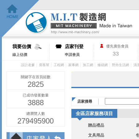
我要估價
店家刊登
優先廣告會員
33
線上估價
申請會員
│
│
│
│
│
│
│
設計老爹
窩客幫
工程網
家事網
加工網
修繕網
野外生活網
清
關鍵字在首頁組數
2825
已成功發案數量
3888
店家搜尋
全區店家服務項目
總瀏覽人數
279495900
贈品禮品
文具用品