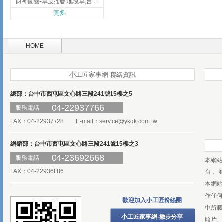
財神園藝-草皮批發,地毯草,台北草,彰化地毯草,彰化台北草
更多
HOME
小工匠家事網-聯絡資訊
總部：台中市西屯區文心路三段241號15樓之5
04-22937766
服務電話
FAX：04-22937728 E-mail：
service@ykqk.com.tw
網銷部：台中市西屯區文心路三段241號15樓之3
04-23692668
服務電話
本網
FAX：04-22936886
台， 
本網
作任
歡迎加入小工匠粉絲團
中所
小工匠家事網-撇步分享
照片、