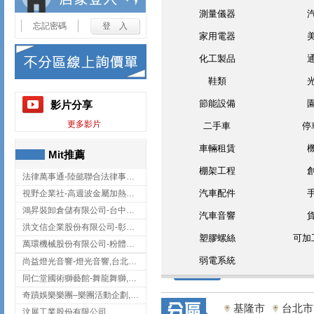
測量儀器
忘記密碼
家用電器
化工製品
鞋類
節能設備
影片分享
更多影片
二手車
停
車輛租賃
Mit推薦
棚架工程
法律萬事通-陸懿聯合法律事務所
汽車配件
視野企業社-高週波金屬加熱設備,彰化高週波金屬加熱設備
鴻昇裝卸倉儲有限公司-台中貨櫃裝卸
汽車音響
洪文信企業股份有限公司-彰化鋅合金鑄造,彰化五金加工,彰化五金配件
塑膠螺絲
可加
萬環機械股份有限公司-粉體塗裝設備,輸送機,輸送機設備,台南輸送機
弱電系統
尚益燈光音響-燈光音響,台北燈光音響,台北燈光音響出租
同仁堂國術獅藝館-舞龍舞獅,台中舞龍舞獅
奇蹟娛樂樂團–樂團活動企劃,台中樂團表演,台中婚禮樂團
基隆市
台北市
汶展工業股份有限公司