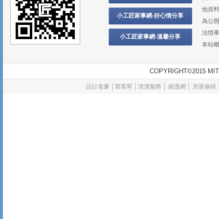
他資
小工匠家事網-好心情分享
為公
法情
小工匠家事網-溫馨分享
本站
COPYRIGHT©2015
設計老爹
│
窩客幫
│
清潔服務
│
維護網
│
房屋修繕