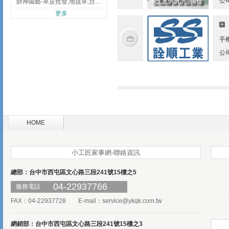
公
財神園藝-草皮批發,地毯草,台北草,彰化地毯草,彰化台北草
更多
手
公
HOME
小工匠家事網-聯絡資訊
總部：台中市西屯區文心路三段241號15樓之5
04-22937766
服務電話
FAX：04-22937728 E-mail：
service@ykqk.com.tw
網銷部：台中市西屯區文心路三段241號15樓之3