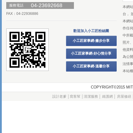
04-23692668
服務電話
本網
FAX：04-22936886
台， 
本網
作任
歡迎加入小工匠粉絲團
中所
小工匠家事網-撇步分享
照片、
他資
小工匠家事網-好心情分享
為公
法情
小工匠家事網-溫馨分享
本站
COPYRIGHT©2015
設計老爹
│
窩客幫
│
清潔服務
│
維護網
│
房屋修繕