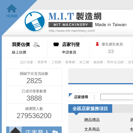
我要估價
店家刊登
優先廣告會員
33
線上估價
申請會員
│
│
│
│
│
│
│
設計老爹
窩客幫
工程網
家事網
加工網
修繕網
野外生活網
清
關鍵字在首頁組數
2825
已成功發案數量
3888
店家搜尋
全區店家服務項目
總瀏覽人數
279536200
贈品禮品
文具用品