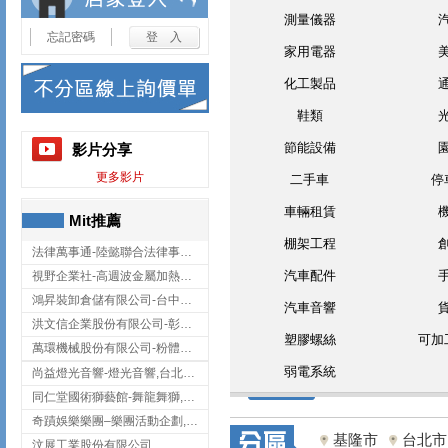
測量儀器
忘記密碼
家用電器
化工製品
鞋類
節能設備
影片分享
更多影片
二手車
停
車輛租賃
Mit推薦
棚架工程
法律萬事通-陸懿聯合法律事務所
汽車配件
視野企業社-高週波金屬加熱設備,彰化高週波金屬加熱設備
鴻昇裝卸倉儲有限公司-台中貨櫃裝卸
汽車音響
洪文信企業股份有限公司-彰化鋅合金鑄造,彰化五金加工,彰化五金配件
塑膠螺絲
可加
萬環機械股份有限公司-粉體塗裝設備,輸送機,輸送機設備,台南輸送機
弱電系統
尚益燈光音響-燈光音響,台北燈光音響,台北燈光音響出租
同仁堂國術獅藝館-舞龍舞獅,台中舞龍舞獅
奇蹟娛樂樂團–樂團活動企劃,台中樂團表演,台中婚禮樂團
基隆市
台北市
汶展工業股份有限公司