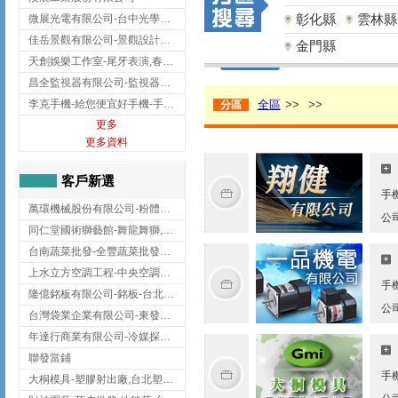
彰化縣
雲林縣
微展光電有限公司-台中光學鍍膜,optical filter taiwan,台灣光學鍍膜
佳岳景觀有限公司-景觀設計公司,台北景觀設計,台北景觀工程,中山區景觀設計
金門縣
天創娛樂工作室-尾牙表演,春酒表演,板橋尾牙表演
昌全監視器有限公司-監視器安裝,高雄監視器安裝,鳳山區監視器安裝
李克手機-給您便宜好手機-手機收購,屏東手機收購
全區
>>
>>
分區
更多
更多資料
客戶新選
手
萬環機械股份有限公司-粉體塗裝設備,輸送機,輸送機設備,台南輸送機
公
同仁堂國術獅藝館-舞龍舞獅,台中舞龍舞獅
台南蔬菜批發-全豐蔬菜批發專送/台南蔬菜箱宅配到府
上水立方空調工程-中央空調規劃,台北中央空調規劃
手
隆億銘板有限公司-銘板-台北銘板-板橋銘板
公
台灣袋業企業有限公司-東發企業社/台中太空袋/太空包
年達行商業有限公司-冷媒探漏儀,壓力錶組,真空泵浦,台北冷凍空調材料
聯發當鋪
手
大桐模具-塑膠射出廠,台北塑膠射出廠