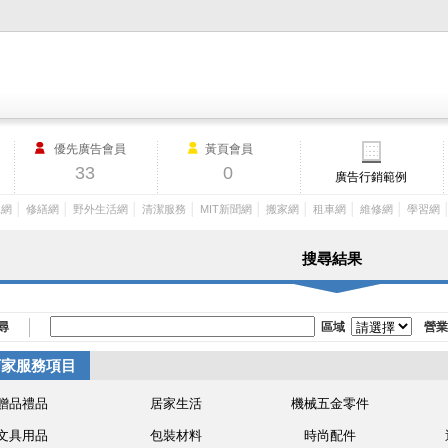
M.I.T製造業外貿網,MIT MACHINERY,http://www.mit-machinery.co
優先廣告會員
黃頁會員
33
0
廣告行銷範例
│
│
│
│
│
│
│
│
工網
修繕網
野外生活網
清潔服務
MIT新聞網
搬家網
租車網
維修網
學習網
搜尋結果
尋
區域
營業
店家服務項目
贈品禮品
居家生活
機械五金零件
文具用品
包裝材料
時尚配件