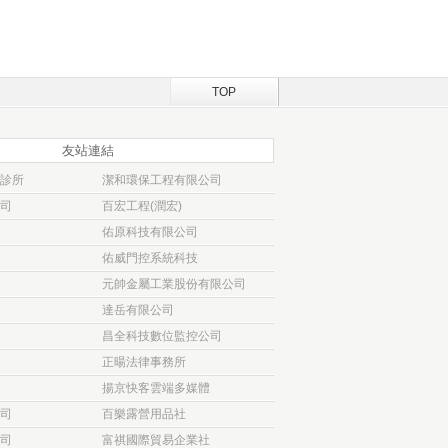
TOP
友站連結
診所
潔和環保工程有限公司
司
百宏工程(潤宏)
佑原科技有限公司
佑威門控系統科技
元帥金屬工業股份有限公司
達岳有限公司
昌全科技數位監控公司
正暘法律事務所
揚京快客雲端多媒體
司
百樂露營用品社
司
富祺國際貿易企業社