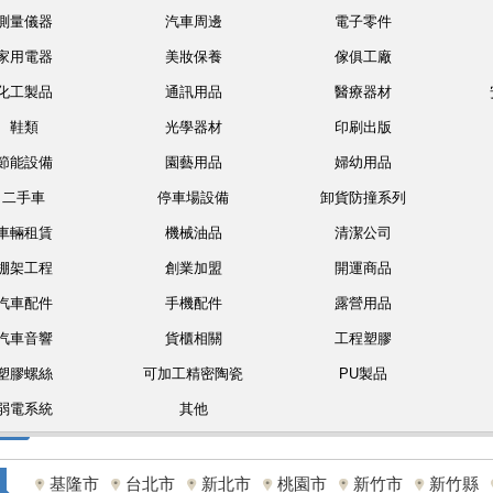
測量儀器
汽車周邊
電子零件
家用電器
美妝保養
傢俱工廠
化工製品
通訊用品
醫療器材
鞋類
光學器材
印刷出版
節能設備
園藝用品
婦幼用品
二手車
停車場設備
卸貨防撞系列
車輛租賃
機械油品
清潔公司
棚架工程
創業加盟
開運商品
汽車配件
手機配件
露營用品
汽車音響
貨櫃相關
工程塑膠
塑膠螺絲
可加工精密陶瓷
PU製品
弱電系統
其他
基隆市
台北市
新北市
桃園市
新竹市
新竹縣