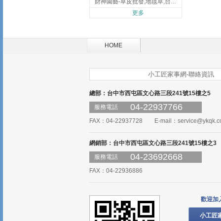
財神園藝-草皮批發,地毯草,台北草,彰化地毯草,彰化台北草
更多
HOME
小工匠家事網-聯絡資訊
總部：台中市西屯區文心路三段241號15樓之5
04-22937766
服務電話
FAX：04-22937728 E-mail：
service@ykqk.c
網銷部：台中市西屯區文心路三段241號15樓之3
04-23692668
服務電話
FAX：04-22936886
歡迎加
小工匠