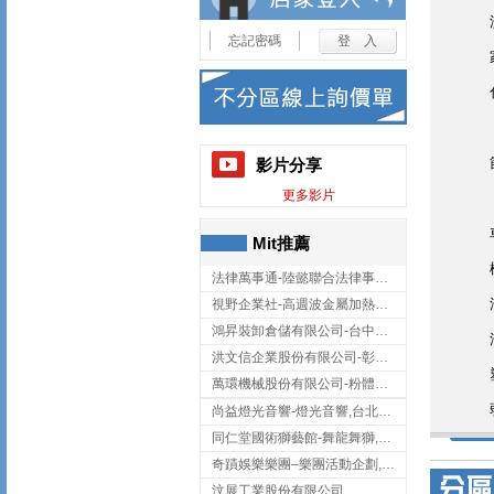
忘記密碼
影片分享
更多影片
Mit推薦
法律萬事通-陸懿聯合法律事務所
視野企業社-高週波金屬加熱設備,彰化高週波金屬加熱設備
鴻昇裝卸倉儲有限公司-台中貨櫃裝卸
洪文信企業股份有限公司-彰化鋅合金鑄造,彰化五金加工,彰化五金配件
萬環機械股份有限公司-粉體塗裝設備,輸送機,輸送機設備,台南輸送機
尚益燈光音響-燈光音響,台北燈光音響,台北燈光音響出租
同仁堂國術獅藝館-舞龍舞獅,台中舞龍舞獅
奇蹟娛樂樂團–樂團活動企劃,台中樂團表演,台中婚禮樂團
汶展工業股份有限公司