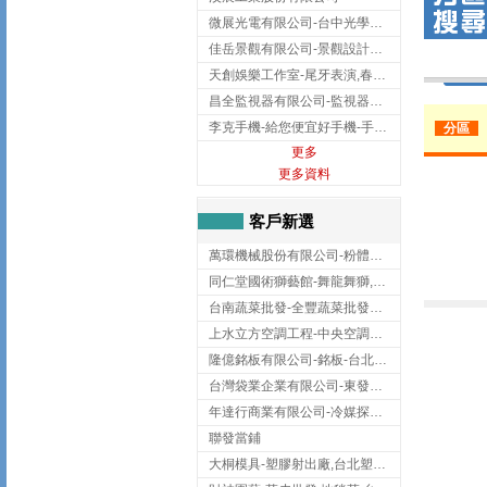
微展光電有限公司-台中光學鍍膜,optical filter taiwan,台灣光學鍍膜
佳岳景觀有限公司-景觀設計公司,台北景觀設計,台北景觀工程,中山區景觀設計
天創娛樂工作室-尾牙表演,春酒表演,板橋尾牙表演
昌全監視器有限公司-監視器安裝,高雄監視器安裝,鳳山區監視器安裝
李克手機-給您便宜好手機-手機收購,屏東手機收購
分區
更多
更多資料
客戶新選
萬環機械股份有限公司-粉體塗裝設備,輸送機,輸送機設備,台南輸送機
同仁堂國術獅藝館-舞龍舞獅,台中舞龍舞獅
台南蔬菜批發-全豐蔬菜批發專送/台南蔬菜箱宅配到府
上水立方空調工程-中央空調規劃,台北中央空調規劃
隆億銘板有限公司-銘板-台北銘板-板橋銘板
台灣袋業企業有限公司-東發企業社/台中太空袋/太空包
年達行商業有限公司-冷媒探漏儀,壓力錶組,真空泵浦,台北冷凍空調材料
聯發當鋪
大桐模具-塑膠射出廠,台北塑膠射出廠