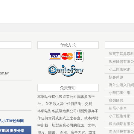
付款方式
陳亮宇耳鼻喉科
坂根國際有限公
小工匠搬家網
om.tw
快客簡訊
野外生活入口網
免責聲明
小華陀養生網
本網站僅提供製造業公司資訊參考平
寶強國際
台， 並不涉入其中任何諮詢、交易。
新喬小客車
本網站對各該製造業公司相關資訊亦不
小工匠維修網
作任何實質或形式上之審查。就本網站
入小工匠粉絲團
煌吉鋼鋁有限公
中所載一切製造業公司的資訊、文字、
家事網-撇步分享
尚勇科技有限公
照片、圖形 、產權、廣告內容、或其