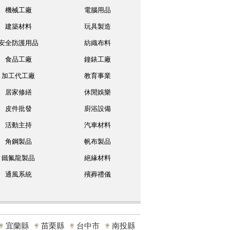
機械工廠
電腦用品
建築材料
玩具製造
安全防護用品
紡織布料
食品工廠
鐘錶工廠
加工代工廠
教育事業
居家修繕
休閒娛樂
皮件批發
廚浴設備
活動主持
汽車材料
角鋼製品
帆布製品
鐵氟龍製品
絕緣材料
通風系統
殯葬禮儀
宜蘭縣
苗栗縣
台中市
南投縣