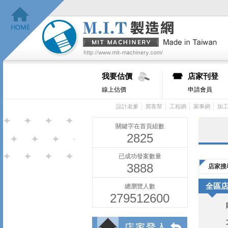
我要估價
店家刊登
線上估價
申請會員
│
│
│
│
設計老爹
窩客幫
工程網
家事網
加
關鍵字在首頁組數
2825
已成功發案數量
3888
店家搜
全區
總瀏覽人數
279512600