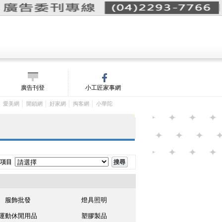
詢價單(
0
)
│
m/
廣告刊登
小工匠家事網
│
│
│
│
│
愛美網
開鎖網
好家網
掏客網
小華陀
項目
服飾批發
燈具照明
運動休閒用品
塑膠製品