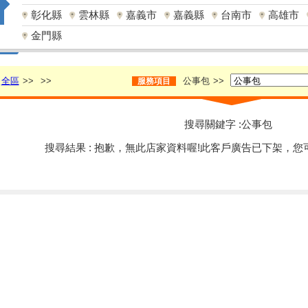
彰化縣
雲林縣
嘉義市
嘉義縣
台南市
高雄市
金門縣
全區
>>
>>
公事包
>>
服務項目
搜尋關鍵字 :公事包
搜尋結果 : 抱歉，無此店家資料喔!此客戶廣告已下架，您