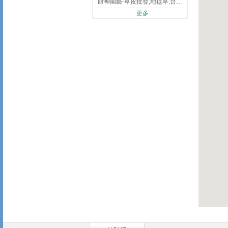
財神園藝-草皮批發,地毯草,台北草,彰化地毯草,彰化台北草
更多