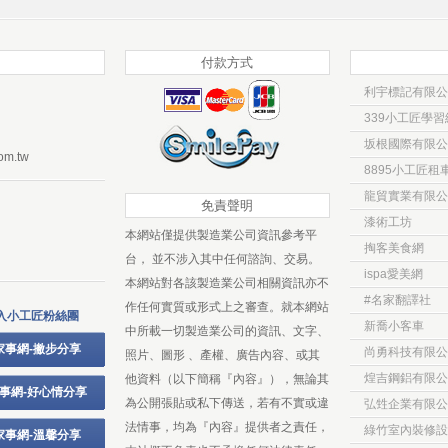
付款方式
利宇標記有限公
339小工匠學習
坂根國際有限公
om.tw
8895小工匠租
龍貿實業有限公
免責聲明
漆術工坊
本網站僅提供製造業公司資訊參考平
掏客美食網
台， 並不涉入其中任何諮詢、交易。
ispa愛美網
本網站對各該製造業公司相關資訊亦不
#名家翻譯社
作任何實質或形式上之審查。就本網站
入小工匠粉絲團
新喬小客車
中所載一切製造業公司的資訊、文字、
家事網-撇步分享
尚勇科技有限公
照片、圖形 、產權、廣告內容、或其
煌吉鋼鋁有限公
他資料（以下簡稱『內容』），無論其
事網-好心情分享
為公開張貼或私下傳送，若有不實或違
弘甡企業有限公
法情事，均為『內容』提供者之責任，
綠竹室內裝修設
家事網-溫馨分享