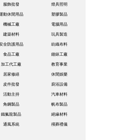
服飾批發
燈具照明
運動休閒用品
塑膠製品
機械工廠
電腦用品
建築材料
玩具製造
安全防護用品
紡織布料
食品工廠
鐘錶工廠
加工代工廠
教育事業
居家修繕
休閒娛樂
皮件批發
廚浴設備
活動主持
汽車材料
角鋼製品
帆布製品
鐵氟龍製品
絕緣材料
通風系統
殯葬禮儀