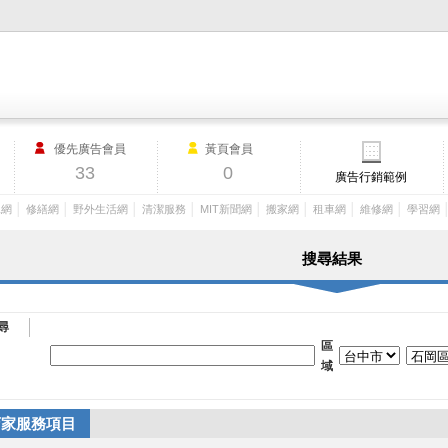
M.I.T製造業外貿網,MIT MACHINERY,http://www.mit-machinery.co
優先廣告會員
黃頁會員
33
0
廣告行銷範例
│
│
│
│
│
│
│
│
工網
修繕網
野外生活網
清潔服務
MIT新聞網
搬家網
租車網
維修網
學習網
搜尋結果
尋
區
域
店家服務項目