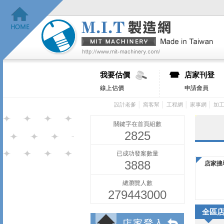
我要估價
店家刊登
線上估價
申請會員
│
│
│
│
設計老爹
窩客幫
工程網
家事網
加
關鍵字在首頁組數
2825
已成功發案數量
3888
店家搜
總瀏覽人數
279443000
全區