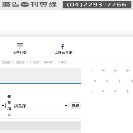
詢價單(
0
)
│
m/
廣告刊登
小工匠家事網
│
│
│
│
│
愛美網
開鎖網
好家網
掏客網
小華陀
營
業
項
目