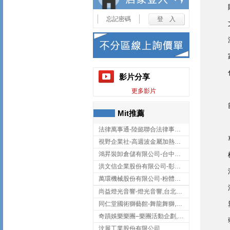
忘記密碼
影片分享
更多影片
Mit推薦
法律萬事通-陸懿聯合法律事務所
視野企業社-高週波金屬加熱設備,彰化高週波金屬加熱設備
鴻昇裝卸倉儲有限公司-台中貨櫃裝卸
洪文信企業股份有限公司-彰化鋅合金鑄造,彰化五金加工,彰化五金配件
萬環機械股份有限公司-粉體塗裝設備,輸送機,輸送機設備,台南輸送機
尚益燈光音響-燈光音響,台北燈光音響,台北燈光音響出租
同仁堂國術獅藝館-舞龍舞獅,台中舞龍舞獅
奇蹟娛樂樂團–樂團活動企劃,台中樂團表演,台中婚禮樂團
汶展工業股份有限公司