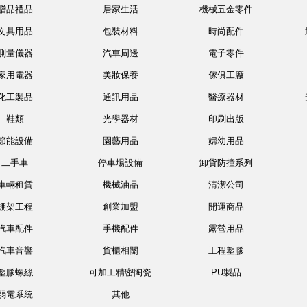
贈品禮品
居家生活
機械五金零件
文具用品
包裝材料
時尚配件
測量儀器
汽車周邊
電子零件
家用電器
美妝保養
傢俱工廠
化工製品
通訊用品
醫療器材
鞋類
光學器材
印刷出版
節能設備
園藝用品
婦幼用品
二手車
停車場設備
卸貨防撞系列
車輛租賃
機械油品
清潔公司
棚架工程
創業加盟
開運商品
汽車配件
手機配件
露營用品
汽車音響
貨櫃相關
工程塑膠
塑膠螺絲
可加工精密陶瓷
PU製品
弱電系統
其他