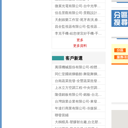
微展光電有限公司-台中光學鍍膜,optical filter taiwan,台灣光學鍍膜
佳岳景觀有限公司-景觀設計公司,台北景觀設計,台北景觀工程,中山區景觀設計
天創娛樂工作室-尾牙表演,春酒表演,板橋尾牙表演
昌全監視器有限公司-監視器安裝,高雄監視器安裝,鳳山區監視器安裝
李克手機-給您便宜好手機-手機收購,屏東手機收購
更多
更多資料
分區
服務項
客戶新選
萬環機械股份有限公司-粉體塗裝設備,輸送機,輸送機設備,台南輸送機
同仁堂國術獅藝館-舞龍舞獅,台中舞龍舞獅
台南蔬菜批發-全豐蔬菜批發專送/台南蔬菜箱宅配到府
上水立方空調工程-中央空調規劃,台北中央空調規劃
隆億銘板有限公司-銘板-台北銘板-板橋銘板
台灣袋業企業有限公司-東發企業社/台中太空袋/太空包
年達行商業有限公司-冷媒探漏儀,壓力錶組,真空泵浦,台北冷凍空調材料
聯發當鋪
大桐模具-塑膠射出廠,台北塑膠射出廠