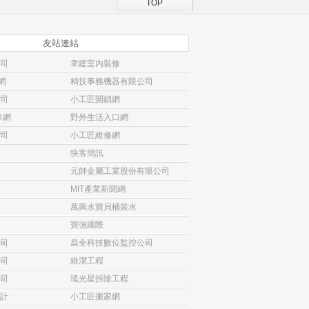
TOP
友站連結
司
聿建室內裝修
網
精技事務機器有限公司
司
小工匠開鎖網
車網
野外生活入口網
司
小工匠維修網
快客簡訊
元帥金屬工業股份有限公司
MIT產業新聞網
萬興水寶貝桶裝水
寶強國際
司
昌全科技數位監控公司
司
維潔工程
司
瑤光星拆除工程
計
小工匠搬家網