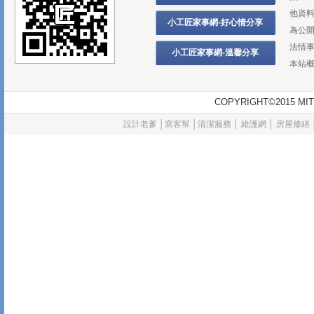
他資
小工匠家事網-好心情分享
為公
法情
小工匠家事網-溫馨分享
本站
COPYRIGHT©2015
設計老爹
│
窩客幫
│
清潔服務
│
維護網
│
房屋修繕