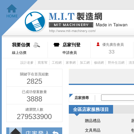
我要估價
店家刊登
優先廣告會員
33
線上估價
申請會員
│
│
│
│
│
│
│
設計老爹
窩客幫
工程網
家事網
加工網
修繕網
野外生活網
清
關鍵字在首頁組數
2825
已成功發案數量
3888
店家搜尋
全區店家服務項目
總瀏覽人數
279533900
贈品禮品
文具用品