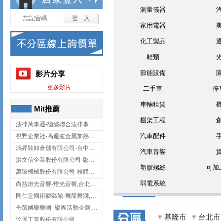
測量儀器
忘記密碼
家用電器
化工製品
鞋類
節能設備
影片分享
更多影片
二手車
停
車輛租賃
Mit推薦
棚架工程
法律萬事通-陸懿聯合法律事務所
汽車配件
視野企業社-高週波金屬加熱設備,彰化高週波金屬加熱設備
鴻昇裝卸倉儲有限公司-台中貨櫃裝卸
汽車音響
洪文信企業股份有限公司-彰化鋅合金鑄造,彰化五金加工,彰化五金配件
塑膠螺絲
可加
萬環機械股份有限公司-粉體塗裝設備,輸送機,輸送機設備,台南輸送機
弱電系統
尚益燈光音響-燈光音響,台北燈光音響,台北燈光音響出租
同仁堂國術獅藝館-舞龍舞獅,台中舞龍舞獅
奇蹟娛樂樂團–樂團活動企劃,台中樂團表演,台中婚禮樂團
基隆市
台北市
汶展工業股份有限公司