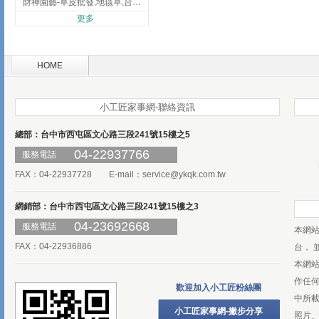
財神園藝-草皮批發,地毯草,台北草,彰化地毯草,彰化台北草
更多
HOME
小工匠家事網-聯絡資訊
總部：台中市西屯區文心路三段241號15樓之5
04-22937766
服務電話
FAX：04-22937728 E-mail：
service@ykqk.com.tw
網銷部：台中市西屯區文心路三段241號15樓之3
04-23692668
服務電話
本網
FAX：04-22936886
台， 
本網
作任
歡迎加入小工匠粉絲團
中所
小工匠家事網-撇步分享
照片、