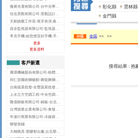
彰化縣
雲林縣
微展光電有限公司-台中光學鍍膜,optical filter taiwan,台灣光學鍍膜
佳岳景觀有限公司-景觀設計公司,台北景觀設計,台北景觀工程,中山區景觀設計
金門縣
天創娛樂工作室-尾牙表演,春酒表演,板橋尾牙表演
昌全監視器有限公司-監視器安裝,高雄監視器安裝,鳳山區監視器安裝
李克手機-給您便宜好手機-手機收購,屏東手機收購
全區
>>
>>
分區
更多
更多資料
客戶新選
搜尋結果 : 
萬環機械股份有限公司-粉體塗裝設備,輸送機,輸送機設備,台南輸送機
同仁堂國術獅藝館-舞龍舞獅,台中舞龍舞獅
台南蔬菜批發-全豐蔬菜批發專送/台南蔬菜箱宅配到府
上水立方空調工程-中央空調規劃,台北中央空調規劃
隆億銘板有限公司-銘板-台北銘板-板橋銘板
台灣袋業企業有限公司-東發企業社/台中太空袋/太空包
年達行商業有限公司-冷媒探漏儀,壓力錶組,真空泵浦,台北冷凍空調材料
聯發當鋪
大桐模具-塑膠射出廠,台北塑膠射出廠