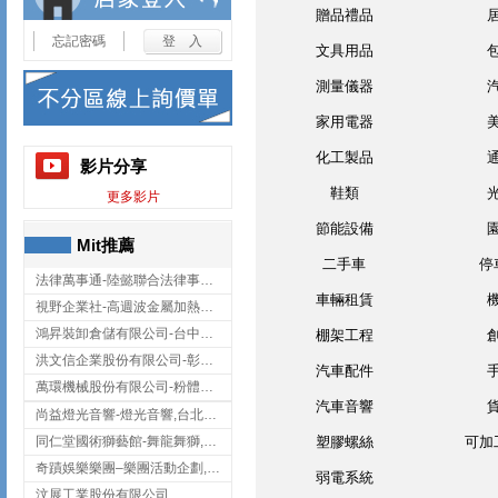
贈品禮品
忘記密碼
文具用品
測量儀器
家用電器
化工製品
影片分享
鞋類
更多影片
節能設備
Mit推薦
二手車
停
法律萬事通-陸懿聯合法律事務所
車輛租賃
視野企業社-高週波金屬加熱設備,彰化高週波金屬加熱設備
鴻昇裝卸倉儲有限公司-台中貨櫃裝卸
棚架工程
洪文信企業股份有限公司-彰化鋅合金鑄造,彰化五金加工,彰化五金配件
汽車配件
萬環機械股份有限公司-粉體塗裝設備,輸送機,輸送機設備,台南輸送機
汽車音響
尚益燈光音響-燈光音響,台北燈光音響,台北燈光音響出租
同仁堂國術獅藝館-舞龍舞獅,台中舞龍舞獅
塑膠螺絲
可加
奇蹟娛樂樂團–樂團活動企劃,台中樂團表演,台中婚禮樂團
弱電系統
汶展工業股份有限公司