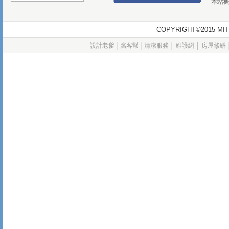
本站
COPYRIGHT©2015
設計老爹
│
窩客幫
│
清潔服務
│
維護網
│
房屋修繕