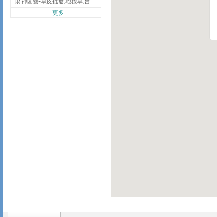
財神園藝-草皮批發,地毯草,台北草,彰化地毯草,彰化台北草
更多