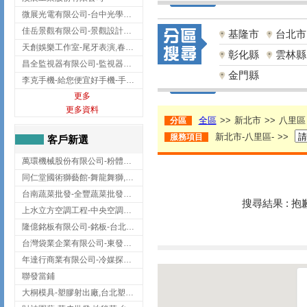
微展光電有限公司-台中光學鍍膜,optical filter taiwan,台灣光學鍍膜
佳岳景觀有限公司-景觀設計公司,台北景觀設計,台北景觀工程,中山區景觀設計
基隆市
台北市
天創娛樂工作室-尾牙表演,春酒表演,板橋尾牙表演
彰化縣
雲林縣
昌全監視器有限公司-監視器安裝,高雄監視器安裝,鳳山區監視器安裝
金門縣
李克手機-給您便宜好手機-手機收購,屏東手機收購
更多
更多資料
全區
>>
新北市
>>
八里區
分區
新北市-八里區-
>>
服務項目
客戶新選
萬環機械股份有限公司-粉體塗裝設備,輸送機,輸送機設備,台南輸送機
同仁堂國術獅藝館-舞龍舞獅,台中舞龍舞獅
台南蔬菜批發-全豐蔬菜批發專送/台南蔬菜箱宅配到府
搜尋結果 : 
上水立方空調工程-中央空調規劃,台北中央空調規劃
隆億銘板有限公司-銘板-台北銘板-板橋銘板
台灣袋業企業有限公司-東發企業社/台中太空袋/太空包
年達行商業有限公司-冷媒探漏儀,壓力錶組,真空泵浦,台北冷凍空調材料
聯發當鋪
大桐模具-塑膠射出廠,台北塑膠射出廠