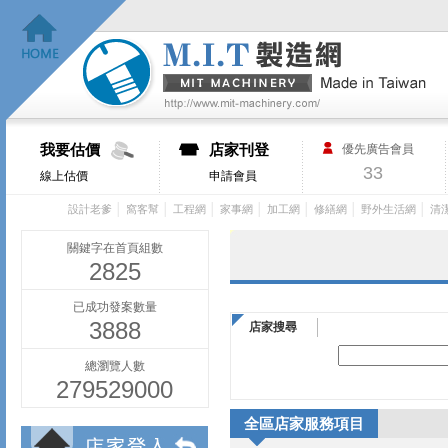
我要估價
店家刊登
優先廣告會員
33
線上估價
申請會員
│
│
│
│
│
│
│
設計老爹
窩客幫
工程網
家事網
加工網
修繕網
野外生活網
清
關鍵字在首頁組數
2825
已成功發案數量
3888
店家搜尋
總瀏覽人數
279529000
全區店家服務項目