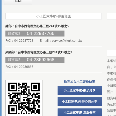
HOME
小工匠家事網-聯絡資訊
總部：台中市西屯區文心路三段241號15樓之5
04-22937766
服務電話
FAX：04-22937728 E-mail：
service@ykqk.com.tw
網銷部：台中市西屯區文心路三段241號15樓之3
04-23692668
服務電話
本網
FAX：04-22936886
台， 
本網
作任
歡迎加入小工匠粉絲團
中所
小工匠家事網-撇步分享
照片、
他資
小工匠家事網-好心情分享
為公
法情
小工匠家事網-溫馨分享