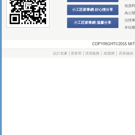
他資
小工匠家事網-好心情分享
為公
法情
小工匠家事網-溫馨分享
本站
COPYRIGHT©2015
設計老爹
│
窩客幫
│
清潔服務
│
維護網
│
房屋修繕