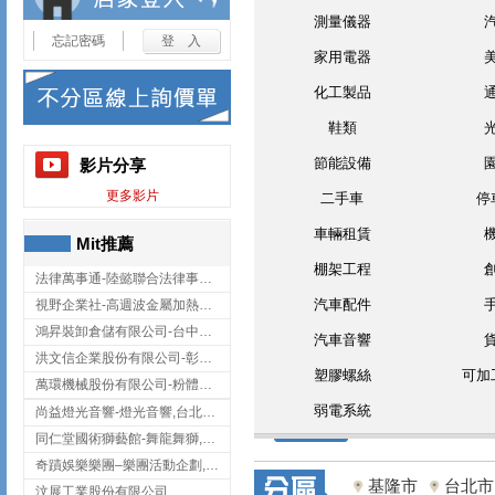
測量儀器
忘記密碼
家用電器
化工製品
鞋類
節能設備
影片分享
更多影片
二手車
停
車輛租賃
Mit推薦
棚架工程
法律萬事通-陸懿聯合法律事務所
汽車配件
視野企業社-高週波金屬加熱設備,彰化高週波金屬加熱設備
鴻昇裝卸倉儲有限公司-台中貨櫃裝卸
汽車音響
洪文信企業股份有限公司-彰化鋅合金鑄造,彰化五金加工,彰化五金配件
塑膠螺絲
可加
萬環機械股份有限公司-粉體塗裝設備,輸送機,輸送機設備,台南輸送機
弱電系統
尚益燈光音響-燈光音響,台北燈光音響,台北燈光音響出租
同仁堂國術獅藝館-舞龍舞獅,台中舞龍舞獅
奇蹟娛樂樂團–樂團活動企劃,台中樂團表演,台中婚禮樂團
基隆市
台北市
汶展工業股份有限公司