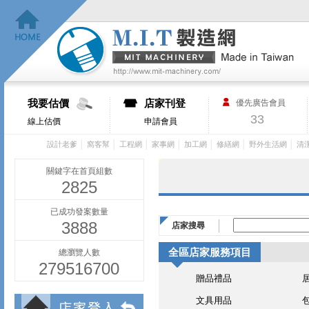
我要估價
店家刊登
優先廣告會員
33
線上估價
申請會員
│
│
│
│
│
│
│
設計老爹
窩客幫
工程網
家事網
加工網
修繕網
野外生活網
清
關鍵字在首頁組數
2825
已成功發案數量
3888
店家搜尋
全區店家服務項目
總瀏覽人數
279516700
贈品禮品
文具用品