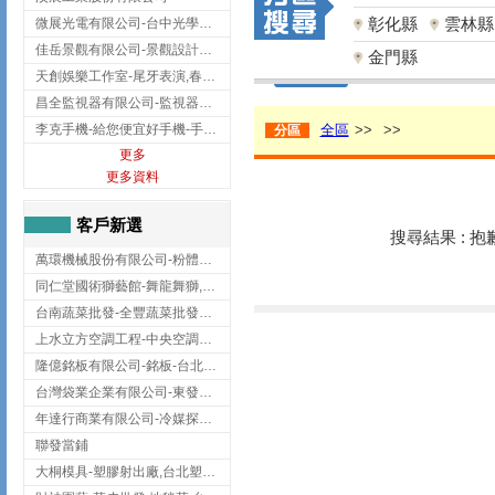
彰化縣
雲林縣
微展光電有限公司-台中光學鍍膜,optical filter taiwan,台灣光學鍍膜
佳岳景觀有限公司-景觀設計公司,台北景觀設計,台北景觀工程,中山區景觀設計
金門縣
天創娛樂工作室-尾牙表演,春酒表演,板橋尾牙表演
昌全監視器有限公司-監視器安裝,高雄監視器安裝,鳳山區監視器安裝
李克手機-給您便宜好手機-手機收購,屏東手機收購
全區
>>
>>
分區
更多
更多資料
客戶新選
搜尋結果 : 
萬環機械股份有限公司-粉體塗裝設備,輸送機,輸送機設備,台南輸送機
同仁堂國術獅藝館-舞龍舞獅,台中舞龍舞獅
台南蔬菜批發-全豐蔬菜批發專送/台南蔬菜箱宅配到府
上水立方空調工程-中央空調規劃,台北中央空調規劃
隆億銘板有限公司-銘板-台北銘板-板橋銘板
台灣袋業企業有限公司-東發企業社/台中太空袋/太空包
年達行商業有限公司-冷媒探漏儀,壓力錶組,真空泵浦,台北冷凍空調材料
聯發當鋪
大桐模具-塑膠射出廠,台北塑膠射出廠