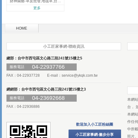
財神園藝-草皮批發,地毯草,台北草,彰化地毯草,彰化台北草
更多
HOME
小工匠家事網-聯絡資訊
總部：台中市西屯區文心路三段241號15樓之5
04-22937766
服務電話
FAX：04-22937728 E-mail：
service@ykqk.com.tw
網銷部：台中市西屯區文心路三段241號15樓之3
04-23692668
服務電話
本網
FAX：04-22936886
台， 
本網
作任
歡迎加入小工匠粉絲團
中所
小工匠家事網-撇步分享
照片、