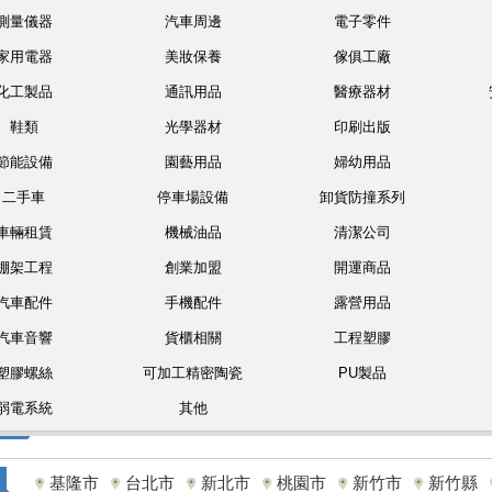
測量儀器
汽車周邊
電子零件
家用電器
美妝保養
傢俱工廠
化工製品
通訊用品
醫療器材
鞋類
光學器材
印刷出版
節能設備
園藝用品
婦幼用品
二手車
停車場設備
卸貨防撞系列
車輛租賃
機械油品
清潔公司
棚架工程
創業加盟
開運商品
汽車配件
手機配件
露營用品
汽車音響
貨櫃相關
工程塑膠
塑膠螺絲
可加工精密陶瓷
PU製品
弱電系統
其他
基隆市
台北市
新北市
桃園市
新竹市
新竹縣