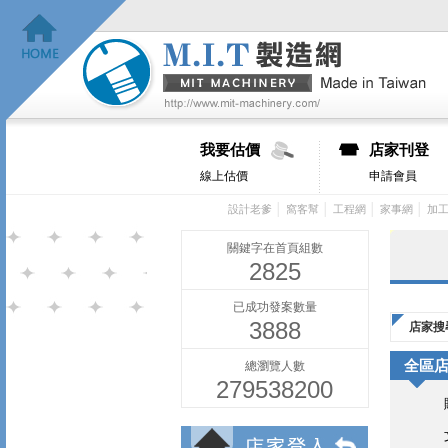
我要估價
店家刊登
線上估價
申請會員
│
│
│
│
設計老爹
窩客幫
工程網
家事網
加
關鍵字在首頁組數
2825
已成功發案數量
3888
店家搜
全區
總瀏覽人數
279538200