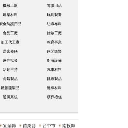
機械工廠
電腦用品
建築材料
玩具製造
安全防護用品
紡織布料
食品工廠
鐘錶工廠
加工代工廠
教育事業
居家修繕
休閒娛樂
皮件批發
廚浴設備
活動主持
汽車材料
角鋼製品
帆布製品
鐵氟龍製品
絕緣材料
通風系統
殯葬禮儀
宜蘭縣
苗栗縣
台中市
南投縣