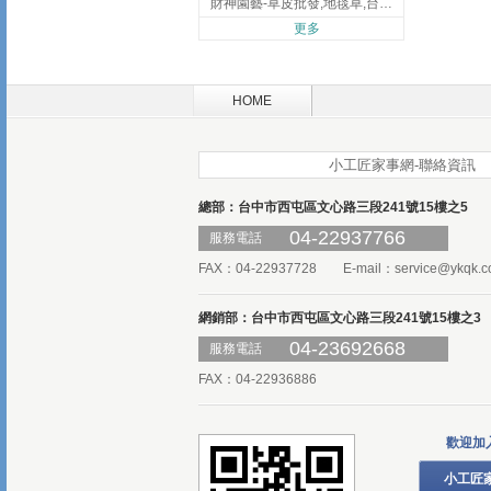
財神園藝-草皮批發,地毯草,台北草,彰化地毯草,彰化台北草
更多
HOME
小工匠家事網-聯絡資訊
總部：台中市西屯區文心路三段241號15樓之5
04-22937766
服務電話
FAX：04-22937728 E-mail：
service@ykqk.c
網銷部：台中市西屯區文心路三段241號15樓之3
04-23692668
服務電話
FAX：04-22936886
歡迎加
小工匠