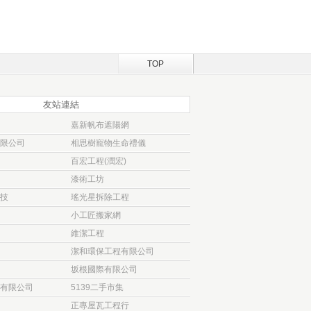
TOP
友站連結
嘉新帆布遮陽網
限公司
相思樹寵物生命禮儀
百宏工程(潤宏)
漆術工坊
技
瑤光星拆除工程
小工匠搬家網
維潔工程
潔和環保工程有限公司
坂根國際有限公司
有限公司
5139二手市集
正專屋瓦工程行