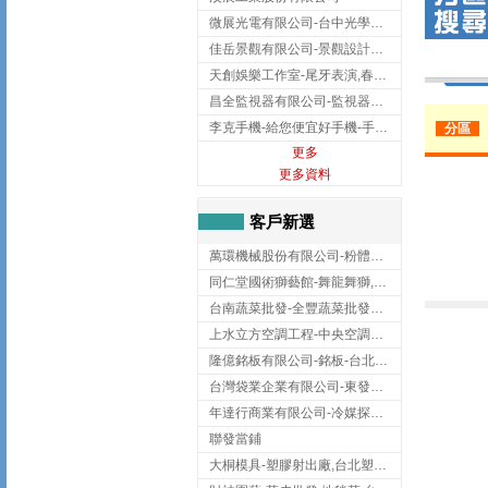
微展光電有限公司-台中光學鍍膜,optical filter taiwan,台灣光學鍍膜
佳岳景觀有限公司-景觀設計公司,台北景觀設計,台北景觀工程,中山區景觀設計
天創娛樂工作室-尾牙表演,春酒表演,板橋尾牙表演
昌全監視器有限公司-監視器安裝,高雄監視器安裝,鳳山區監視器安裝
李克手機-給您便宜好手機-手機收購,屏東手機收購
分區
更多
更多資料
客戶新選
萬環機械股份有限公司-粉體塗裝設備,輸送機,輸送機設備,台南輸送機
同仁堂國術獅藝館-舞龍舞獅,台中舞龍舞獅
台南蔬菜批發-全豐蔬菜批發專送/台南蔬菜箱宅配到府
上水立方空調工程-中央空調規劃,台北中央空調規劃
隆億銘板有限公司-銘板-台北銘板-板橋銘板
台灣袋業企業有限公司-東發企業社/台中太空袋/太空包
年達行商業有限公司-冷媒探漏儀,壓力錶組,真空泵浦,台北冷凍空調材料
聯發當鋪
大桐模具-塑膠射出廠,台北塑膠射出廠