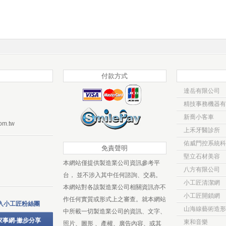
付款方式
達岳有限公司
精技事務機器有
新喬小客車
om.tw
上禾牙醫診所
佑威門控系統科
免責聲明
堅立石材美容
本網站僅提供製造業公司資訊參考平
八方有限公司
台， 並不涉入其中任何諮詢、交易。
小工匠清潔網
本網站對各該製造業公司相關資訊亦不
小工匠開鎖網
作任何實質或形式上之審查。就本網站
入小工匠粉絲團
山海線藝術造形
中所載一切製造業公司的資訊、文字、
家事網-撇步分享
東和音樂
照片、圖形 、產權、廣告內容、或其