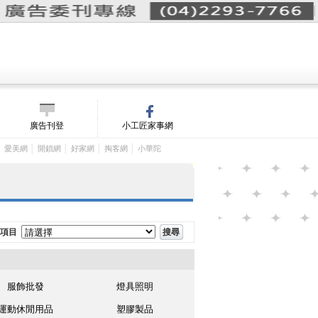
詢價單(
0
)
│
m/
廣告刊登
小工匠家事網
│
│
│
│
│
愛美網
開鎖網
好家網
掏客網
小華陀
項目
服飾批發
燈具照明
運動休閒用品
塑膠製品