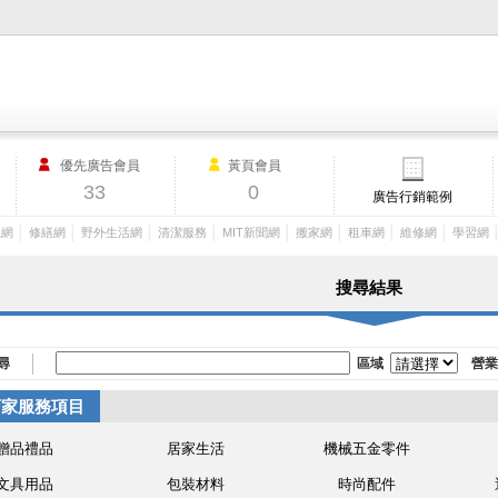
M.I.T製造業外貿網,MIT MACHINERY,http://www.mit-machinery.co
優先廣告會員
黃頁會員
33
0
廣告行銷範例
│
│
│
│
│
│
│
│
工網
修繕網
野外生活網
清潔服務
MIT新聞網
搬家網
租車網
維修網
學習網
搜尋結果
尋
區域
營業
店家服務項目
贈品禮品
居家生活
機械五金零件
文具用品
包裝材料
時尚配件