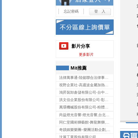
忘記密碼
影片分享
更多影片
Mit推薦
法律萬事通-陸懿聯合法律事務所
視野企業社-高週波金屬加熱設備,彰化高週波金屬加熱設備
鴻昇裝卸倉儲有限公司-台中貨櫃裝卸
洪文信企業股份有限公司-彰化鋅合金鑄造,彰化五金加工,彰化五金配件
萬環機械股份有限公司-粉體塗裝設備,輸送機,輸送機設備,台南輸送機
尚益燈光音響-燈光音響,台北燈光音響,台北燈光音響出租
同仁堂國術獅藝館-舞龍舞獅,台中舞龍舞獅
奇蹟娛樂樂團–樂團活動企劃,台中樂團表演,台中婚禮樂團
汶展工業股份有限公司