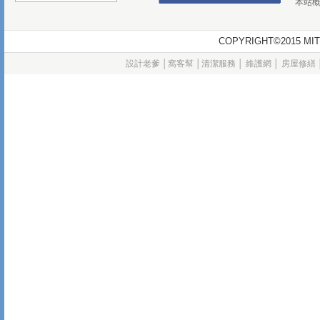
本站
COPYRIGHT©2015
設計老爹
│
窩客幫
│
清潔服務
│
維護網
│
房屋修繕