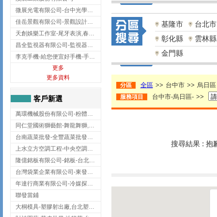
微展光電有限公司-台中光學鍍膜,optical filter taiwan,台灣光學鍍膜
佳岳景觀有限公司-景觀設計公司,台北景觀設計,台北景觀工程,中山區景觀設計
基隆市
台北市
天創娛樂工作室-尾牙表演,春酒表演,板橋尾牙表演
彰化縣
雲林縣
昌全監視器有限公司-監視器安裝,高雄監視器安裝,鳳山區監視器安裝
金門縣
李克手機-給您便宜好手機-手機收購,屏東手機收購
更多
更多資料
全區
>>
台中市
>>
烏日區
分區
台中市-烏日區-
>>
服務項目
客戶新選
萬環機械股份有限公司-粉體塗裝設備,輸送機,輸送機設備,台南輸送機
同仁堂國術獅藝館-舞龍舞獅,台中舞龍舞獅
台南蔬菜批發-全豐蔬菜批發專送/台南蔬菜箱宅配到府
搜尋結果 : 
上水立方空調工程-中央空調規劃,台北中央空調規劃
隆億銘板有限公司-銘板-台北銘板-板橋銘板
台灣袋業企業有限公司-東發企業社/台中太空袋/太空包
年達行商業有限公司-冷媒探漏儀,壓力錶組,真空泵浦,台北冷凍空調材料
聯發當鋪
大桐模具-塑膠射出廠,台北塑膠射出廠