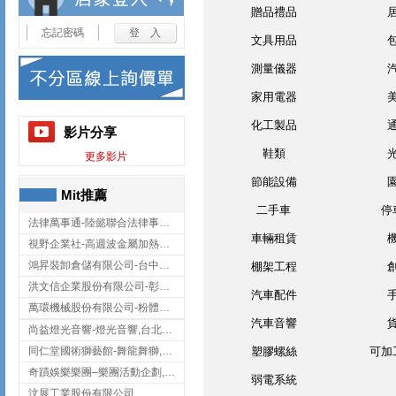
贈品禮品
忘記密碼
文具用品
測量儀器
家用電器
化工製品
影片分享
鞋類
更多影片
節能設備
Mit推薦
二手車
停
法律萬事通-陸懿聯合法律事務所
車輛租賃
視野企業社-高週波金屬加熱設備,彰化高週波金屬加熱設備
鴻昇裝卸倉儲有限公司-台中貨櫃裝卸
棚架工程
洪文信企業股份有限公司-彰化鋅合金鑄造,彰化五金加工,彰化五金配件
汽車配件
萬環機械股份有限公司-粉體塗裝設備,輸送機,輸送機設備,台南輸送機
汽車音響
尚益燈光音響-燈光音響,台北燈光音響,台北燈光音響出租
同仁堂國術獅藝館-舞龍舞獅,台中舞龍舞獅
塑膠螺絲
可加
奇蹟娛樂樂團–樂團活動企劃,台中樂團表演,台中婚禮樂團
弱電系統
汶展工業股份有限公司