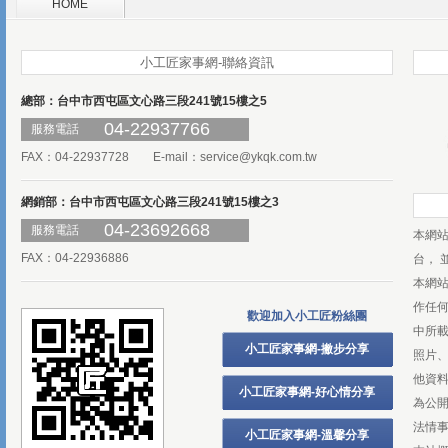
HOME
小工匠家事網-聯絡資訊
總部：台中市西屯區文心路三段241號15樓之5
04-22937766
服務電話
FAX：04-22937728 E-mail：
service@ykqk.com.tw
網銷部：台中市西屯區文心路三段241號15樓之3
04-23692668
服務電話
本網
FAX：04-22936886
台， 
本網
作任
歡迎加入小工匠粉絲團
中所
小工匠家事網-撇步分享
照片、
他資
小工匠家事網-好心情分享
為公
法情
小工匠家事網-溫馨分享