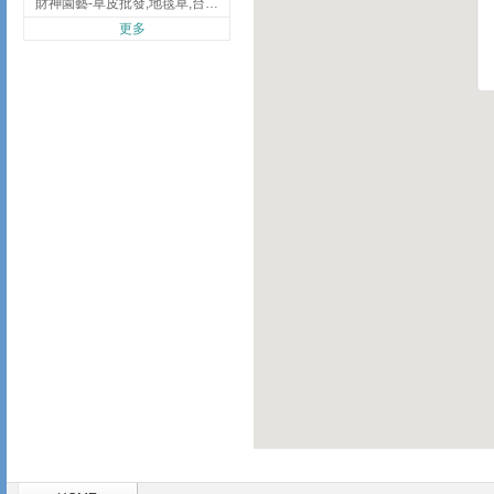
財神園藝-草皮批發,地毯草,台北草,彰化地毯草,彰化台北草
更多