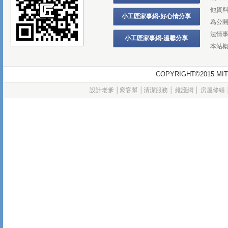
他資
小工匠家事網-好心情分享
為公
法情
小工匠家事網-溫馨分享
本站
COPYRIGHT©2015
設計老爹
│
窩客幫
│
清潔服務
│
維護網
│
房屋修繕