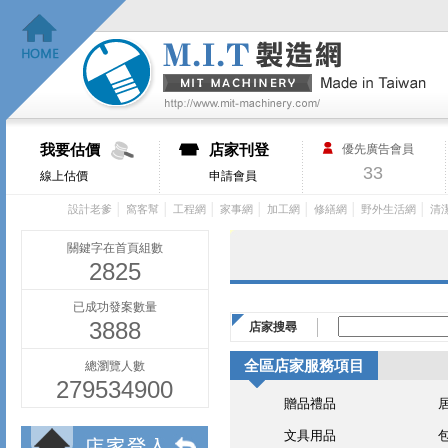
我要估價
店家刊登
優先廣告會員
33
線上估價
申請會員
│
│
│
│
│
│
│
設計老爹
窩客幫
工程網
家事網
加工網
修繕網
野外生活網
清
關鍵字在首頁組數
2825
已成功發案數量
3888
店家搜尋
全區店家服務項目
總瀏覽人數
279534900
贈品禮品
文具用品