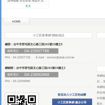
財神園藝-草皮批發,地毯草,台北草,彰化地毯草,彰化台北草
更多
HOME
小工匠家事網-聯絡資訊
總部：台中市西屯區文心路三段241號15樓之5
04-22937766
服務電話
FAX：04-22937728 E-mail：
service@ykqk.com.tw
網銷部：台中市西屯區文心路三段241號15樓之3
04-23692668
服務電話
本網
FAX：04-22936886
台， 
本網
作任
歡迎加入小工匠粉絲團
中所
小工匠家事網-撇步分享
照片、