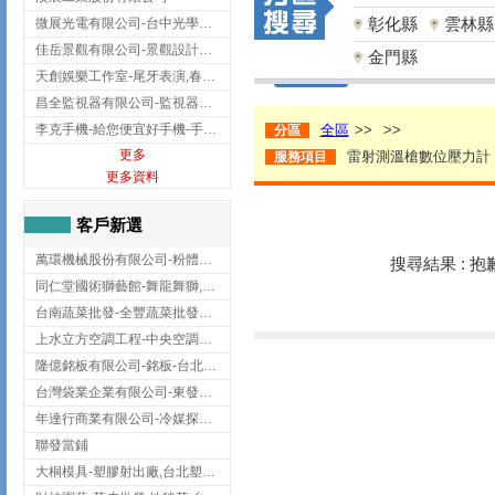
彰化縣
雲林縣
微展光電有限公司-台中光學鍍膜,optical filter taiwan,台灣光學鍍膜
佳岳景觀有限公司-景觀設計公司,台北景觀設計,台北景觀工程,中山區景觀設計
金門縣
天創娛樂工作室-尾牙表演,春酒表演,板橋尾牙表演
昌全監視器有限公司-監視器安裝,高雄監視器安裝,鳳山區監視器安裝
李克手機-給您便宜好手機-手機收購,屏東手機收購
全區
>>
>>
分區
更多
雷射測溫槍數位壓力計
服務項目
更多資料
客戶新選
萬環機械股份有限公司-粉體塗裝設備,輸送機,輸送機設備,台南輸送機
搜尋結果 : 
同仁堂國術獅藝館-舞龍舞獅,台中舞龍舞獅
台南蔬菜批發-全豐蔬菜批發專送/台南蔬菜箱宅配到府
上水立方空調工程-中央空調規劃,台北中央空調規劃
隆億銘板有限公司-銘板-台北銘板-板橋銘板
台灣袋業企業有限公司-東發企業社/台中太空袋/太空包
年達行商業有限公司-冷媒探漏儀,壓力錶組,真空泵浦,台北冷凍空調材料
聯發當鋪
大桐模具-塑膠射出廠,台北塑膠射出廠