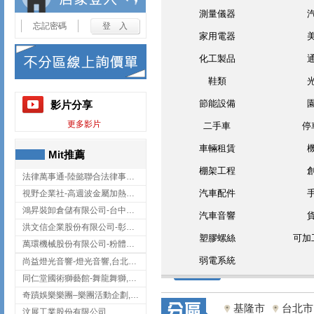
測量儀器
忘記密碼
家用電器
化工製品
鞋類
節能設備
影片分享
更多影片
二手車
停
車輛租賃
Mit推薦
棚架工程
法律萬事通-陸懿聯合法律事務所
汽車配件
視野企業社-高週波金屬加熱設備,彰化高週波金屬加熱設備
鴻昇裝卸倉儲有限公司-台中貨櫃裝卸
汽車音響
洪文信企業股份有限公司-彰化鋅合金鑄造,彰化五金加工,彰化五金配件
塑膠螺絲
可加
萬環機械股份有限公司-粉體塗裝設備,輸送機,輸送機設備,台南輸送機
弱電系統
尚益燈光音響-燈光音響,台北燈光音響,台北燈光音響出租
同仁堂國術獅藝館-舞龍舞獅,台中舞龍舞獅
奇蹟娛樂樂團–樂團活動企劃,台中樂團表演,台中婚禮樂團
基隆市
台北市
汶展工業股份有限公司