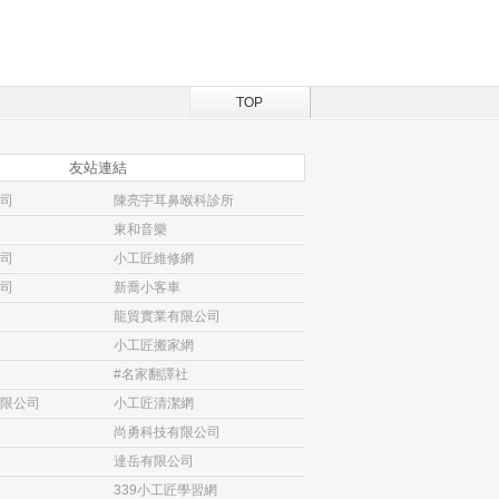
TOP
友站連結
司
陳亮宇耳鼻喉科診所
東和音樂
司
小工匠維修網
司
新喬小客車
龍貿實業有限公司
小工匠搬家網
#名家翻譯社
限公司
小工匠清潔網
尚勇科技有限公司
達岳有限公司
339小工匠學習網