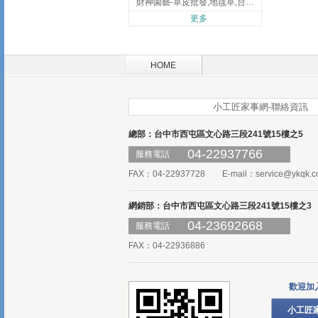
財神園藝-草皮批發,地毯草,台北草,彰化地毯草,彰化台北草
更多
HOME
小工匠家事網-聯絡資訊
總部：台中市西屯區文心路三段241號15樓之5
04-22937766
服務電話
FAX：04-22937728 E-mail：
service@ykqk.c
網銷部：台中市西屯區文心路三段241號15樓之3
04-23692668
服務電話
FAX：04-22936886
歡迎加
小工匠