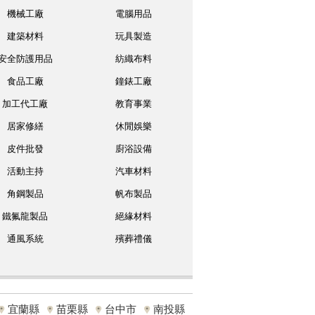
機械工廠
電腦用品
建築材料
玩具製造
安全防護用品
紡織布料
食品工廠
鐘錶工廠
加工代工廠
教育事業
居家修繕
休閒娛樂
皮件批發
廚浴設備
活動主持
汽車材料
角鋼製品
帆布製品
鐵氟龍製品
絕緣材料
通風系統
殯葬禮儀
宜蘭縣
苗栗縣
台中市
南投縣