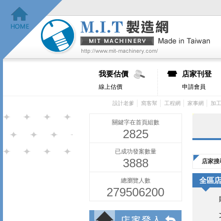
我要估價
店家刊登
線上估價
申請會員
│
│
│
│
設計老爹
窩客幫
工程網
家事網
加
關鍵字在首頁組數
2825
已成功發案數量
3888
店家搜
全區
總瀏覽人數
279506200