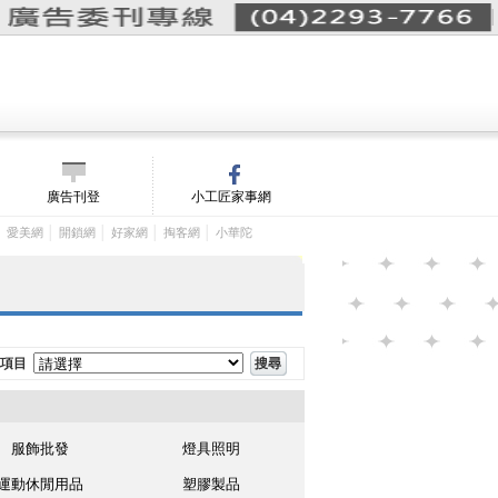
詢價單(
0
)
│
m/
廣告刊登
小工匠家事網
│
│
│
│
│
愛美網
開鎖網
好家網
掏客網
小華陀
項目
服飾批發
燈具照明
運動休閒用品
塑膠製品