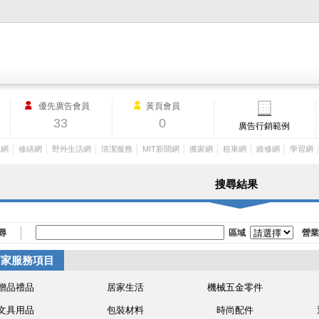
M.I.T製造業外貿網,MIT MACHINERY,http://www.mit-machinery.co
優先廣告會員
黃頁會員
33
0
廣告行銷範例
│
│
│
│
│
│
│
│
工網
修繕網
野外生活網
清潔服務
MIT新聞網
搬家網
租車網
維修網
學習網
搜尋結果
尋
區域
營業
店家服務項目
贈品禮品
居家生活
機械五金零件
文具用品
包裝材料
時尚配件