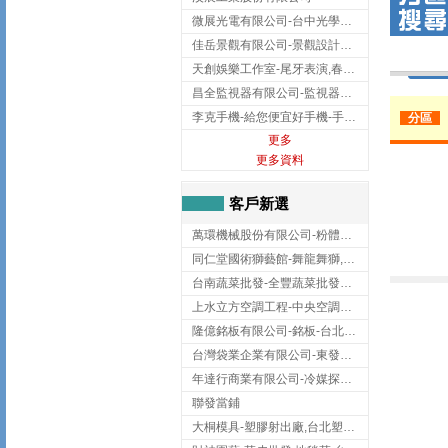
微展光電有限公司-台中光學鍍膜,optical filter taiwan,台灣光學鍍膜
佳岳景觀有限公司-景觀設計公司,台北景觀設計,台北景觀工程,中山區景觀設計
天創娛樂工作室-尾牙表演,春酒表演,板橋尾牙表演
昌全監視器有限公司-監視器安裝,高雄監視器安裝,鳳山區監視器安裝
李克手機-給您便宜好手機-手機收購,屏東手機收購
分區
更多
更多資料
客戶新選
萬環機械股份有限公司-粉體塗裝設備,輸送機,輸送機設備,台南輸送機
同仁堂國術獅藝館-舞龍舞獅,台中舞龍舞獅
台南蔬菜批發-全豐蔬菜批發專送/台南蔬菜箱宅配到府
上水立方空調工程-中央空調規劃,台北中央空調規劃
隆億銘板有限公司-銘板-台北銘板-板橋銘板
台灣袋業企業有限公司-東發企業社/台中太空袋/太空包
年達行商業有限公司-冷媒探漏儀,壓力錶組,真空泵浦,台北冷凍空調材料
聯發當鋪
大桐模具-塑膠射出廠,台北塑膠射出廠