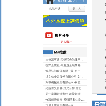
忘記密碼
影片分享
更多影片
Mit推薦
法律萬事通-陸懿聯合法律事務所
視野企業社-高週波金屬加熱設備,彰化高週波金屬加熱設備
鴻昇裝卸倉儲有限公司-台中貨櫃裝卸
洪文信企業股份有限公司-彰化鋅合金鑄造,彰化五金加工,彰化五金配件
萬環機械股份有限公司-粉體塗裝設備,輸送機,輸送機設備,台南輸送機
尚益燈光音響-燈光音響,台北燈光音響,台北燈光音響出租
同仁堂國術獅藝館-舞龍舞獅,台中舞龍舞獅
奇蹟娛樂樂團–樂團活動企劃,台中樂團表演,台中婚禮樂團
汶展工業股份有限公司