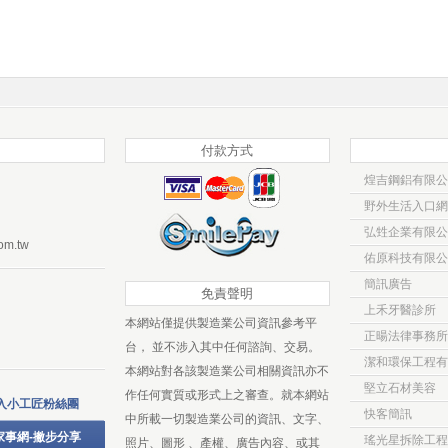
付款方式
煌吉鋼鋁有限公
野外生活入口網
弘甡企業有限公
om.tw
佑原科技有限公
簡訊廣告
免責聲明
上禾牙醫診所
本網站僅提供製造業公司資訊參考平
正暘法律事務所
台， 並不涉入其中任何諮詢、交易。
潔和環保工程有
本網站對各該製造業公司相關資訊亦不
堅立石材美容
作任何實質或形式上之審查。就本網站
入小工匠粉絲團
快客簡訊
中所載一切製造業公司的資訊、文字、
家事網-撇步分享
瑤光星拆除工程
照片、圖形 、產權、廣告內容、或其