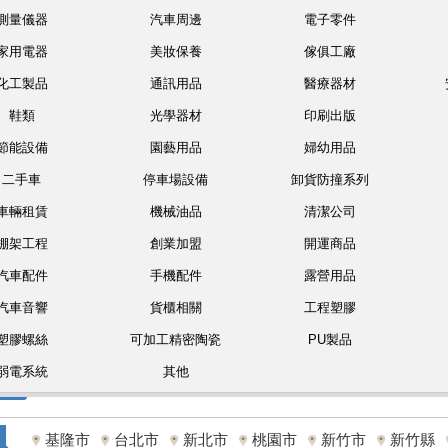
測量儀器
汽車周邊
電子零件
家用電器
美妝保養
傢俱工廠
化工製品
通訊用品
醫療器材
鞋類
光學器材
印刷出版
節能設備
園藝用品
婦幼用品
二手車
停車場設備
卸貨防撞系列
車輛租賃
機械油品
清潔公司
棚架工程
創業加盟
開運商品
汽車配件
手機配件
露營用品
汽車音響
貨櫃相關
工程塑膠
塑膠螺絲
可加工精密陶瓷
PU製品
弱電系統
其他
基隆市
台北市
新北市
桃園市
新竹市
新竹縣