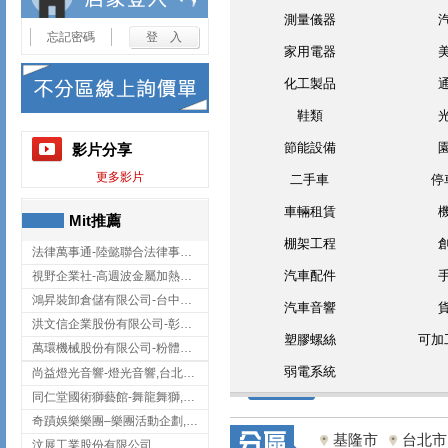
測量儀器
忘記密碼
家用電器
化工製品
鞋類
節能設備
影片分享
更多影片
二手車
停
車輛租賃
Mit推薦
棚架工程
法律萬事通-陸懿聯合法律事務所
汽車配件
視野企業社-高週波金屬加熱設備,彰化高週波金屬加熱設備
鴻昇裝卸倉儲有限公司-台中貨櫃裝卸
汽車音響
洪文信企業股份有限公司-彰化鋅合金鑄造,彰化五金加工,彰化五金配件
塑膠螺絲
可加
萬環機械股份有限公司-粉體塗裝設備,輸送機,輸送機設備,台南輸送機
弱電系統
尚益燈光音響-燈光音響,台北燈光音響,台北燈光音響出租
同仁堂國術獅藝館-舞龍舞獅,台中舞龍舞獅
奇蹟娛樂樂團–樂團活動企劃,台中樂團表演,台中婚禮樂團
基隆市
台北市
汶展工業股份有限公司