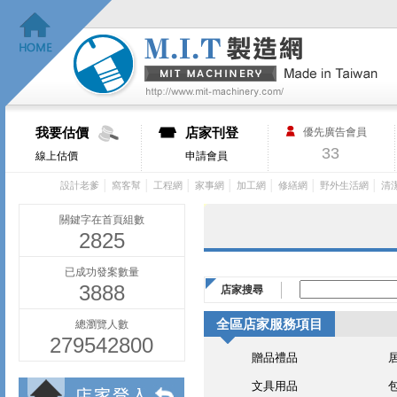
我要估價
店家刊登
優先廣告會員
33
線上估價
申請會員
│
│
│
│
│
│
│
設計老爹
窩客幫
工程網
家事網
加工網
修繕網
野外生活網
清
關鍵字在首頁組數
2825
已成功發案數量
3888
店家搜尋
全區店家服務項目
總瀏覽人數
279542800
贈品禮品
文具用品