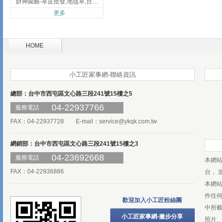
財神園藝-草皮批發,地毯草,台北草,彰化地毯草,彰化台北草
更多
HOME
小工匠家事網-聯絡資訊
總部：台中市西屯區文心路三段241號15樓之5
04-22937766
服務電話
FAX：04-22937728 E-mail：
service@ykqk.com.tw
網銷部：台中市西屯區文心路三段241號15樓之3
04-23692668
服務電話
本網
FAX：04-22936886
台， 
本網
作任
歡迎加入小工匠粉絲團
中所
小工匠家事網-撇步分享
照片、