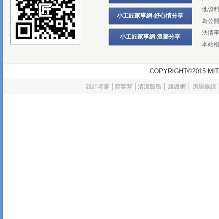
他資
小工匠家事網-好心情分享
為公
法情
小工匠家事網-溫馨分享
本站
COPYRIGHT©2015
設計老爹
│
窩客幫
│
清潔服務
│
維護網
│
房屋修繕