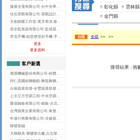
彰化縣
雲林縣
微展光電有限公司-台中光學鍍膜,optical filter taiwan,台灣光學鍍膜
佳岳景觀有限公司-景觀設計公司,台北景觀設計,台北景觀工程,中山區景觀設計
金門縣
天創娛樂工作室-尾牙表演,春酒表演,板橋尾牙表演
昌全監視器有限公司-監視器安裝,高雄監視器安裝,鳳山區監視器安裝
李克手機-給您便宜好手機-手機收購,屏東手機收購
全區
>>
>>
分區
更多
更多資料
客戶新選
搜尋結果 : 
萬環機械股份有限公司-粉體塗裝設備,輸送機,輸送機設備,台南輸送機
同仁堂國術獅藝館-舞龍舞獅,台中舞龍舞獅
台南蔬菜批發-全豐蔬菜批發專送/台南蔬菜箱宅配到府
上水立方空調工程-中央空調規劃,台北中央空調規劃
隆億銘板有限公司-銘板-台北銘板-板橋銘板
台灣袋業企業有限公司-東發企業社/台中太空袋/太空包
年達行商業有限公司-冷媒探漏儀,壓力錶組,真空泵浦,台北冷凍空調材料
聯發當鋪
大桐模具-塑膠射出廠,台北塑膠射出廠