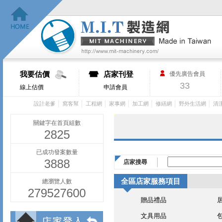
我要估價
店家刊登
優先廣告會員
33
線上估價
申請會員
│
│
│
│
│
│
│
設計老爹
窩客幫
工程網
家事網
加工網
修繕網
野外生活網
清
關鍵字在首頁組數
2825
已成功發案數量
3888
店家搜尋
全區店家服務項目
總瀏覽人數
279527600
贈品禮品
文具用品