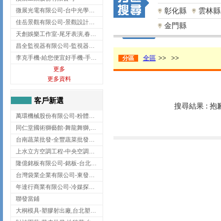
彰化縣
雲林縣
微展光電有限公司-台中光學鍍膜,optical filter taiwan,台灣光學鍍膜
佳岳景觀有限公司-景觀設計公司,台北景觀設計,台北景觀工程,中山區景觀設計
金門縣
天創娛樂工作室-尾牙表演,春酒表演,板橋尾牙表演
昌全監視器有限公司-監視器安裝,高雄監視器安裝,鳳山區監視器安裝
李克手機-給您便宜好手機-手機收購,屏東手機收購
全區
>>
>>
分區
更多
更多資料
客戶新選
搜尋結果 : 
萬環機械股份有限公司-粉體塗裝設備,輸送機,輸送機設備,台南輸送機
同仁堂國術獅藝館-舞龍舞獅,台中舞龍舞獅
台南蔬菜批發-全豐蔬菜批發專送/台南蔬菜箱宅配到府
上水立方空調工程-中央空調規劃,台北中央空調規劃
隆億銘板有限公司-銘板-台北銘板-板橋銘板
台灣袋業企業有限公司-東發企業社/台中太空袋/太空包
年達行商業有限公司-冷媒探漏儀,壓力錶組,真空泵浦,台北冷凍空調材料
聯發當鋪
大桐模具-塑膠射出廠,台北塑膠射出廠