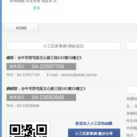
財神園藝-草皮批發,地毯草,台北草,彰化地毯草,彰化台北草
更多
HOME
小工匠家事網-聯絡資訊
總部：台中市西屯區文心路三段241號15樓之5
04-22937766
服務電話
FAX：04-22937728 E-mail：
service@ykqk.com.tw
網銷部：台中市西屯區文心路三段241號15樓之3
04-23692668
服務電話
本網
FAX：04-22936886
台， 
本網
作任
歡迎加入小工匠粉絲團
中所
小工匠家事網-撇步分享
照片、