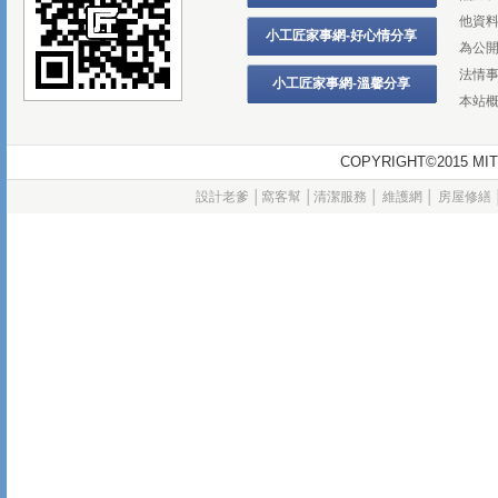
他資
小工匠家事網-好心情分享
為公
法情
小工匠家事網-溫馨分享
本站
COPYRIGHT©2015
設計老爹
│
窩客幫
│
清潔服務
│
維護網
│
房屋修繕