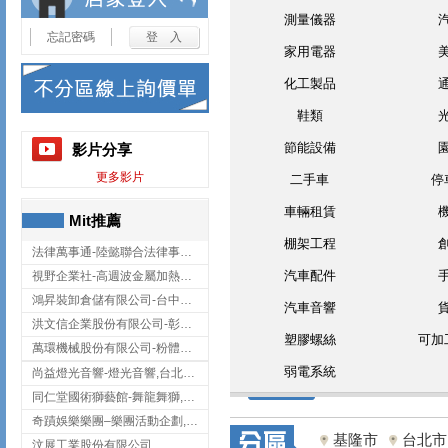
測量儀器
忘記密碼
家用電器
化工製品
鞋類
節能設備
影片分享
更多影片
二手車
停
車輛租賃
Mit推薦
棚架工程
法律萬事通-陸懿聯合法律事務所
汽車配件
視野企業社-高週波金屬加熱設備,彰化高週波金屬加熱設備
鴻昇裝卸倉儲有限公司-台中貨櫃裝卸
汽車音響
洪文信企業股份有限公司-彰化鋅合金鑄造,彰化五金加工,彰化五金配件
塑膠螺絲
可加
萬環機械股份有限公司-粉體塗裝設備,輸送機,輸送機設備,台南輸送機
弱電系統
尚益燈光音響-燈光音響,台北燈光音響,台北燈光音響出租
同仁堂國術獅藝館-舞龍舞獅,台中舞龍舞獅
奇蹟娛樂樂團–樂團活動企劃,台中樂團表演,台中婚禮樂團
基隆市
台北市
汶展工業股份有限公司