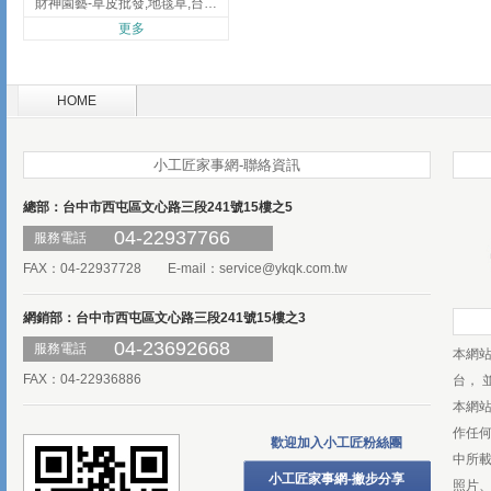
財神園藝-草皮批發,地毯草,台北草,彰化地毯草,彰化台北草
更多
HOME
小工匠家事網-聯絡資訊
總部：台中市西屯區文心路三段241號15樓之5
04-22937766
服務電話
FAX：04-22937728 E-mail：
service@ykqk.com.tw
網銷部：台中市西屯區文心路三段241號15樓之3
04-23692668
服務電話
本網
FAX：04-22936886
台， 
本網
作任
歡迎加入小工匠粉絲團
中所
小工匠家事網-撇步分享
照片、