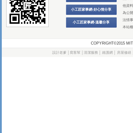
他資
小工匠家事網-好心情分享
為公
法情
小工匠家事網-溫馨分享
本站
COPYRIGHT©2015
設計老爹
│
窩客幫
│
清潔服務
│
維護網
│
房屋修繕