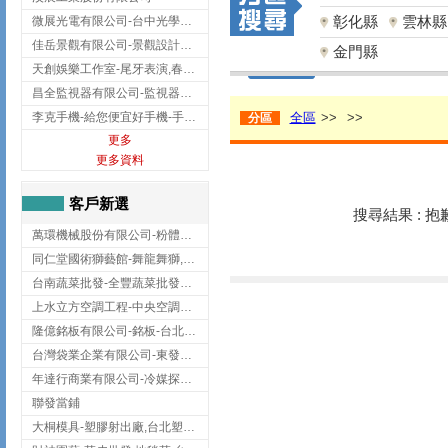
彰化縣
雲林縣
微展光電有限公司-台中光學鍍膜,optical filter taiwan,台灣光學鍍膜
佳岳景觀有限公司-景觀設計公司,台北景觀設計,台北景觀工程,中山區景觀設計
金門縣
天創娛樂工作室-尾牙表演,春酒表演,板橋尾牙表演
昌全監視器有限公司-監視器安裝,高雄監視器安裝,鳳山區監視器安裝
李克手機-給您便宜好手機-手機收購,屏東手機收購
全區
>>
>>
分區
更多
更多資料
客戶新選
搜尋結果 : 
萬環機械股份有限公司-粉體塗裝設備,輸送機,輸送機設備,台南輸送機
同仁堂國術獅藝館-舞龍舞獅,台中舞龍舞獅
台南蔬菜批發-全豐蔬菜批發專送/台南蔬菜箱宅配到府
上水立方空調工程-中央空調規劃,台北中央空調規劃
隆億銘板有限公司-銘板-台北銘板-板橋銘板
台灣袋業企業有限公司-東發企業社/台中太空袋/太空包
年達行商業有限公司-冷媒探漏儀,壓力錶組,真空泵浦,台北冷凍空調材料
聯發當鋪
大桐模具-塑膠射出廠,台北塑膠射出廠