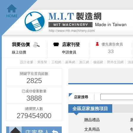
我要估價
店家刊登
優先廣告會員
33
線上估價
申請會員
│
│
│
│
│
│
│
設計老爹
窩客幫
工程網
家事網
加工網
修繕網
野外生活網
清
關鍵字在首頁組數
2825
已成功發案數量
3888
店家搜尋
全區店家服務項目
總瀏覽人數
279454900
贈品禮品
文具用品