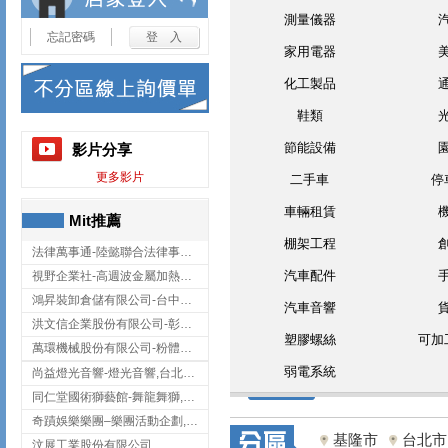
測量儀器
忘記密碼
家用電器
化工製品
鞋類
節能設備
影片分享
更多影片
二手車
停
車輛租賃
Mit推薦
棚架工程
法律萬事通-陸懿聯合法律事務所
汽車配件
視野企業社-高週波金屬加熱設備,彰化高週波金屬加熱設備
鴻昇裝卸倉儲有限公司-台中貨櫃裝卸
汽車音響
洪文信企業股份有限公司-彰化鋅合金鑄造,彰化五金加工,彰化五金配件
塑膠螺絲
可加
萬環機械股份有限公司-粉體塗裝設備,輸送機,輸送機設備,台南輸送機
弱電系統
尚益燈光音響-燈光音響,台北燈光音響,台北燈光音響出租
同仁堂國術獅藝館-舞龍舞獅,台中舞龍舞獅
奇蹟娛樂樂團–樂團活動企劃,台中樂團表演,台中婚禮樂團
基隆市
台北市
汶展工業股份有限公司