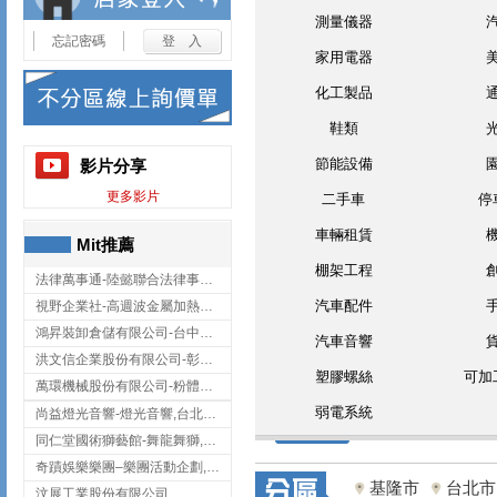
測量儀器
忘記密碼
家用電器
化工製品
鞋類
節能設備
影片分享
更多影片
二手車
停
車輛租賃
Mit推薦
棚架工程
法律萬事通-陸懿聯合法律事務所
汽車配件
視野企業社-高週波金屬加熱設備,彰化高週波金屬加熱設備
鴻昇裝卸倉儲有限公司-台中貨櫃裝卸
汽車音響
洪文信企業股份有限公司-彰化鋅合金鑄造,彰化五金加工,彰化五金配件
塑膠螺絲
可加
萬環機械股份有限公司-粉體塗裝設備,輸送機,輸送機設備,台南輸送機
弱電系統
尚益燈光音響-燈光音響,台北燈光音響,台北燈光音響出租
同仁堂國術獅藝館-舞龍舞獅,台中舞龍舞獅
奇蹟娛樂樂團–樂團活動企劃,台中樂團表演,台中婚禮樂團
基隆市
台北市
汶展工業股份有限公司