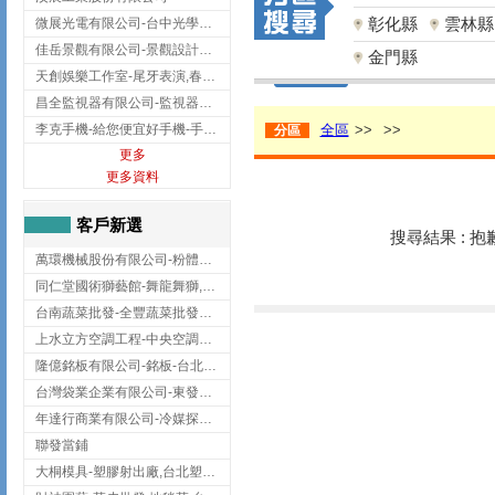
彰化縣
雲林縣
微展光電有限公司-台中光學鍍膜,optical filter taiwan,台灣光學鍍膜
佳岳景觀有限公司-景觀設計公司,台北景觀設計,台北景觀工程,中山區景觀設計
金門縣
天創娛樂工作室-尾牙表演,春酒表演,板橋尾牙表演
昌全監視器有限公司-監視器安裝,高雄監視器安裝,鳳山區監視器安裝
李克手機-給您便宜好手機-手機收購,屏東手機收購
全區
>>
>>
分區
更多
更多資料
客戶新選
搜尋結果 : 
萬環機械股份有限公司-粉體塗裝設備,輸送機,輸送機設備,台南輸送機
同仁堂國術獅藝館-舞龍舞獅,台中舞龍舞獅
台南蔬菜批發-全豐蔬菜批發專送/台南蔬菜箱宅配到府
上水立方空調工程-中央空調規劃,台北中央空調規劃
隆億銘板有限公司-銘板-台北銘板-板橋銘板
台灣袋業企業有限公司-東發企業社/台中太空袋/太空包
年達行商業有限公司-冷媒探漏儀,壓力錶組,真空泵浦,台北冷凍空調材料
聯發當鋪
大桐模具-塑膠射出廠,台北塑膠射出廠