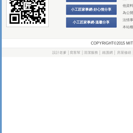
他資
小工匠家事網-好心情分享
為公
法情
小工匠家事網-溫馨分享
本站
COPYRIGHT©2015
設計老爹
│
窩客幫
│
清潔服務
│
維護網
│
房屋修繕