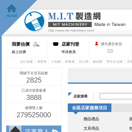
我要估價
店家刊登
優先廣告會員
33
線上估價
申請會員
│
│
│
│
│
│
│
設計老爹
窩客幫
工程網
家事網
加工網
修繕網
野外生活網
清
關鍵字在首頁組數
2825
已成功發案數量
3888
店家搜尋
全區店家服務項目
總瀏覽人數
279525000
贈品禮品
文具用品