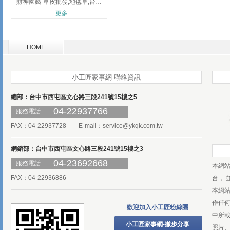
財神園藝-草皮批發,地毯草,台北草,彰化地毯草,彰化台北草
更多
HOME
小工匠家事網-聯絡資訊
總部：台中市西屯區文心路三段241號15樓之5
04-22937766
服務電話
FAX：04-22937728 E-mail：
service@ykqk.com.tw
網銷部：台中市西屯區文心路三段241號15樓之3
04-23692668
服務電話
本網
FAX：04-22936886
台， 
本網
作任
歡迎加入小工匠粉絲團
中所
小工匠家事網-撇步分享
照片、