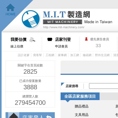
我要估價
店家刊登
優先廣告會員
33
線上估價
申請會員
│
│
│
│
│
│
│
設計老爹
窩客幫
工程網
家事網
加工網
修繕網
野外生活網
清
關鍵字在首頁組數
2825
已成功發案數量
3888
店家搜尋
全區店家服務項目
總瀏覽人數
279454700
贈品禮品
文具用品