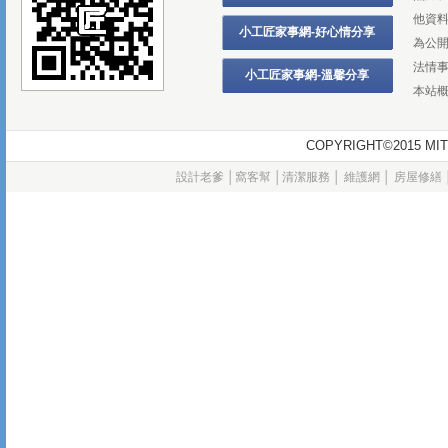
他資
小工匠家事網-好心情分享
為公
法情
小工匠家事網-溫馨分享
本站
COPYRIGHT©2015
設計老爹
│
窩客幫
│
清潔服務
│
維護網
│
房屋修繕