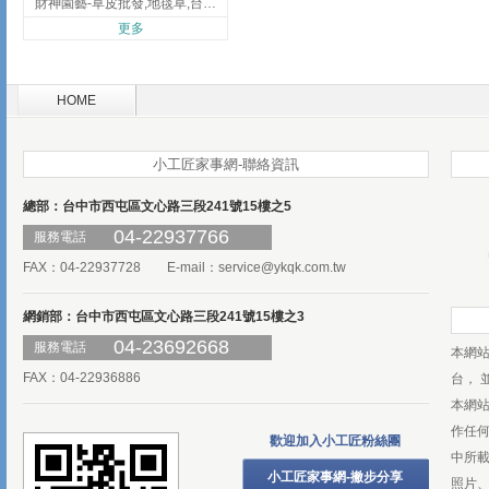
財神園藝-草皮批發,地毯草,台北草,彰化地毯草,彰化台北草
更多
HOME
小工匠家事網-聯絡資訊
總部：台中市西屯區文心路三段241號15樓之5
04-22937766
服務電話
FAX：04-22937728 E-mail：
service@ykqk.com.tw
網銷部：台中市西屯區文心路三段241號15樓之3
04-23692668
服務電話
本網
FAX：04-22936886
台， 
本網
作任
歡迎加入小工匠粉絲團
中所
小工匠家事網-撇步分享
照片、