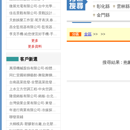
彰化縣
雲林縣
微展光電有限公司-台中光學鍍膜,optical filter taiwan,台灣光學鍍膜
佳岳景觀有限公司-景觀設計公司,台北景觀設計,台北景觀工程,中山區景觀設計
金門縣
天創娛樂工作室-尾牙表演,春酒表演,板橋尾牙表演
昌全監視器有限公司-監視器安裝,高雄監視器安裝,鳳山區監視器安裝
李克手機-給您便宜好手機-手機收購,屏東手機收購
全區
>>
>>
分區
更多
更多資料
客戶新選
搜尋結果 : 
萬環機械股份有限公司-粉體塗裝設備,輸送機,輸送機設備,台南輸送機
同仁堂國術獅藝館-舞龍舞獅,台中舞龍舞獅
台南蔬菜批發-全豐蔬菜批發專送/台南蔬菜箱宅配到府
上水立方空調工程-中央空調規劃,台北中央空調規劃
隆億銘板有限公司-銘板-台北銘板-板橋銘板
台灣袋業企業有限公司-東發企業社/台中太空袋/太空包
年達行商業有限公司-冷媒探漏儀,壓力錶組,真空泵浦,台北冷凍空調材料
聯發當鋪
大桐模具-塑膠射出廠,台北塑膠射出廠