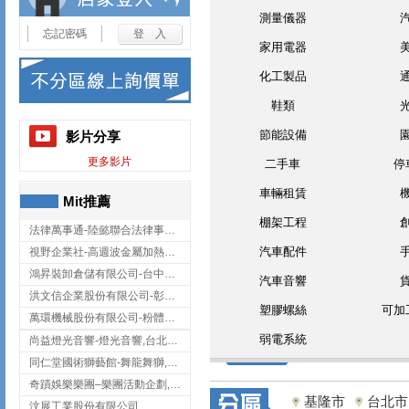
測量儀器
忘記密碼
家用電器
化工製品
鞋類
節能設備
影片分享
更多影片
二手車
停
車輛租賃
Mit推薦
棚架工程
法律萬事通-陸懿聯合法律事務所
汽車配件
視野企業社-高週波金屬加熱設備,彰化高週波金屬加熱設備
鴻昇裝卸倉儲有限公司-台中貨櫃裝卸
汽車音響
洪文信企業股份有限公司-彰化鋅合金鑄造,彰化五金加工,彰化五金配件
塑膠螺絲
可加
萬環機械股份有限公司-粉體塗裝設備,輸送機,輸送機設備,台南輸送機
弱電系統
尚益燈光音響-燈光音響,台北燈光音響,台北燈光音響出租
同仁堂國術獅藝館-舞龍舞獅,台中舞龍舞獅
奇蹟娛樂樂團–樂團活動企劃,台中樂團表演,台中婚禮樂團
基隆市
台北市
汶展工業股份有限公司