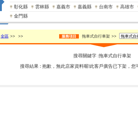
彰化縣
雲林縣
嘉義市
嘉義縣
台南市
高雄市
金門縣
全區
>>
>>
拖車式自行車架
>>
服務項目
搜尋關鍵字 :拖車式自行車架
搜尋結果 : 抱歉，無此店家資料喔!此客戶廣告已下架，您