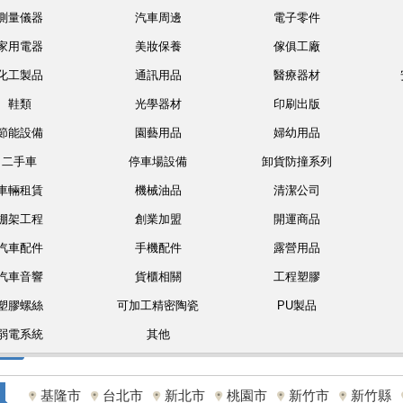
測量儀器
汽車周邊
電子零件
家用電器
美妝保養
傢俱工廠
化工製品
通訊用品
醫療器材
鞋類
光學器材
印刷出版
節能設備
園藝用品
婦幼用品
二手車
停車場設備
卸貨防撞系列
車輛租賃
機械油品
清潔公司
棚架工程
創業加盟
開運商品
汽車配件
手機配件
露營用品
汽車音響
貨櫃相關
工程塑膠
塑膠螺絲
可加工精密陶瓷
PU製品
弱電系統
其他
基隆市
台北市
新北市
桃園市
新竹市
新竹縣