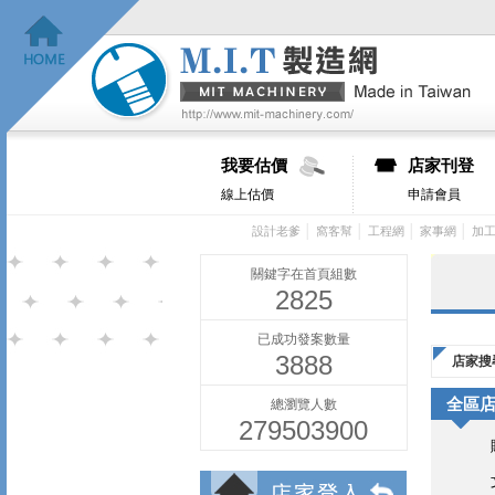
我要估價
店家刊登
線上估價
申請會員
│
│
│
│
設計老爹
窩客幫
工程網
家事網
加
關鍵字在首頁組數
2825
已成功發案數量
3888
店家搜
全區
總瀏覽人數
279503900