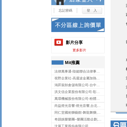
忘記密碼
影片分享
更多影片
Mit推薦
法律萬事通-陸懿聯合法律事務所
視野企業社-高週波金屬加熱設備,彰化高週波金屬加熱設備
鴻昇裝卸倉儲有限公司-台中貨櫃裝卸
洪文信企業股份有限公司-彰化鋅合金鑄造,彰化五金加工,彰化五金配件
萬環機械股份有限公司-粉體塗裝設備,輸送機,輸送機設備,台南輸送機
尚益燈光音響-燈光音響,台北燈光音響,台北燈光音響出租
同仁堂國術獅藝館-舞龍舞獅,台中舞龍舞獅
奇蹟娛樂樂團–樂團活動企劃,台中樂團表演,台中婚禮樂團
汶展工業股份有限公司