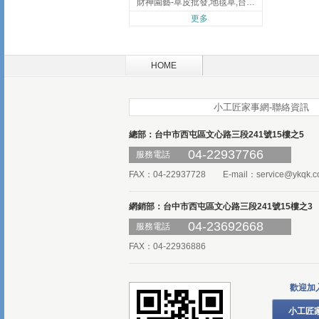
財神園藝-草皮批發,地毯草,台北草,彰化地毯草,彰化台北草
更多
HOME
小工匠家事網-聯絡資訊
總部：台中市西屯區文心路三段241號15樓之5
04-22937766
服務電話
FAX：04-22937728 E-mail：
service@ykqk.c
網銷部：台中市西屯區文心路三段241號15樓之3
04-23692668
服務電話
FAX：04-22936886
歡迎加
小工匠