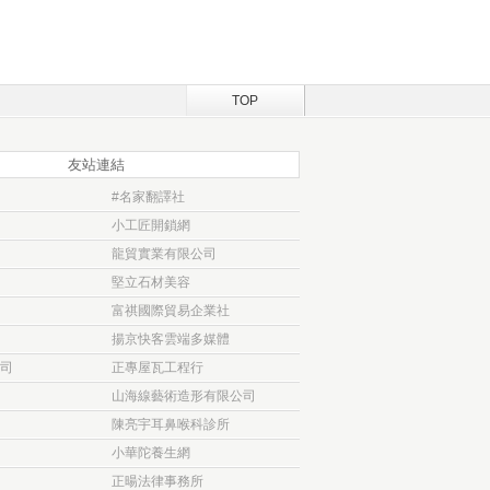
TOP
友站連結
#名家翻譯社
小工匠開鎖網
龍貿實業有限公司
堅立石材美容
富祺國際貿易企業社
揚京快客雲端多媒體
司
正專屋瓦工程行
山海線藝術造形有限公司
陳亮宇耳鼻喉科診所
小華陀養生網
正暘法律事務所