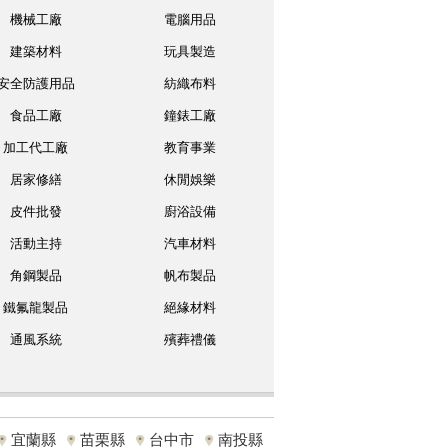
機械工廠
電腦用品
建築材料
玩具製造
安全防護用品
紡織布料
食品工廠
鐘錶工廠
加工代工廠
教育事業
居家修繕
休閒娛樂
皮件批發
廚浴設備
活動主持
汽車材料
角鋼製品
帆布製品
鐵氟龍製品
絕緣材料
通風系統
殯葬禮儀
宜蘭縣
苗栗縣
台中市
南投縣