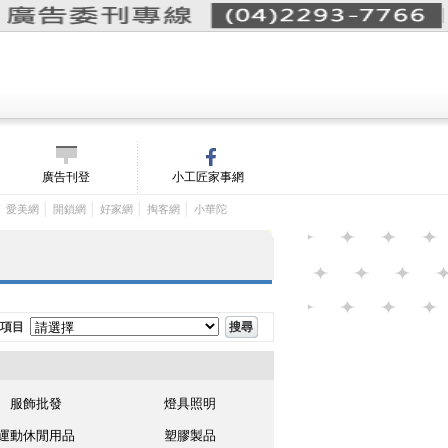
詢價單(
0
)
│
m/
廣告刊登
小工匠家事網
│
│
│
│
│
愛美網
開鎖網
好家網
掏客網
小華陀
項目
服飾批發
燈具照明
運動休閒用品
塑膠製品