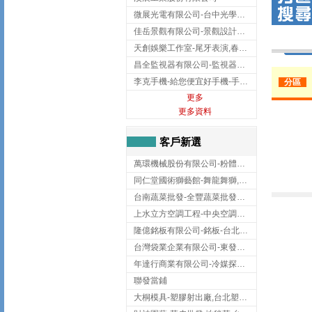
微展光電有限公司-台中光學鍍膜,optical filter taiwan,台灣光學鍍膜
佳岳景觀有限公司-景觀設計公司,台北景觀設計,台北景觀工程,中山區景觀設計
天創娛樂工作室-尾牙表演,春酒表演,板橋尾牙表演
昌全監視器有限公司-監視器安裝,高雄監視器安裝,鳳山區監視器安裝
李克手機-給您便宜好手機-手機收購,屏東手機收購
分區
更多
更多資料
客戶新選
萬環機械股份有限公司-粉體塗裝設備,輸送機,輸送機設備,台南輸送機
同仁堂國術獅藝館-舞龍舞獅,台中舞龍舞獅
台南蔬菜批發-全豐蔬菜批發專送/台南蔬菜箱宅配到府
上水立方空調工程-中央空調規劃,台北中央空調規劃
隆億銘板有限公司-銘板-台北銘板-板橋銘板
台灣袋業企業有限公司-東發企業社/台中太空袋/太空包
年達行商業有限公司-冷媒探漏儀,壓力錶組,真空泵浦,台北冷凍空調材料
聯發當鋪
大桐模具-塑膠射出廠,台北塑膠射出廠