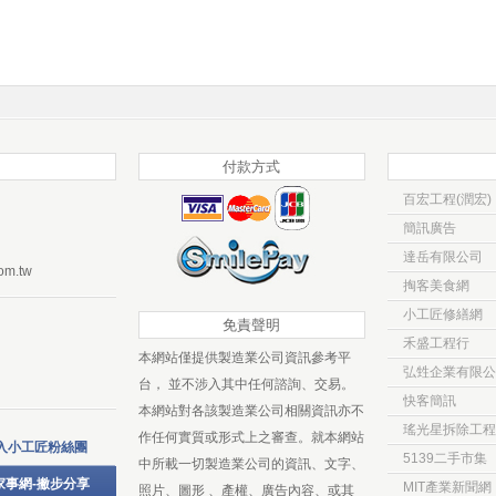
付款方式
百宏工程(潤宏)
簡訊廣告
達岳有限公司
om.tw
掏客美食網
小工匠修繕網
免責聲明
禾盛工程行
本網站僅提供製造業公司資訊參考平
弘甡企業有限公
台， 並不涉入其中任何諮詢、交易。
快客簡訊
本網站對各該製造業公司相關資訊亦不
瑤光星拆除工程
作任何實質或形式上之審查。就本網站
入小工匠粉絲團
5139二手市集
中所載一切製造業公司的資訊、文字、
家事網-撇步分享
MIT產業新聞網
照片、圖形 、產權、廣告內容、或其