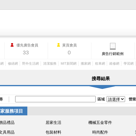
M.I.T製造業外貿網,MIT MACHINERY,http://www.mit-machinery.co
優先廣告會員
黃頁會員
33
0
廣告行銷範例
│
│
│
│
│
│
│
│
工網
修繕網
野外生活網
清潔服務
MIT新聞網
搬家網
租車網
維修網
學習網
搜尋結果
尋
區域
營業
店家服務項目
贈品禮品
居家生活
機械五金零件
文具用品
包裝材料
時尚配件