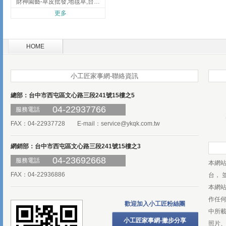
財神園藝-草皮批發,地毯草,台北草,彰化地毯草,彰化台北草
更多
HOME
小工匠家事網-聯絡資訊
總部：台中市西屯區文心路三段241號15樓之5
04-22937766
服務電話
FAX：04-22937728 E-mail：
service@ykqk.com.tw
網銷部：台中市西屯區文心路三段241號15樓之3
04-23692668
服務電話
本網
FAX：04-22936886
台， 
本網
作任
歡迎加入小工匠粉絲團
中所
小工匠家事網-撇步分享
照片、