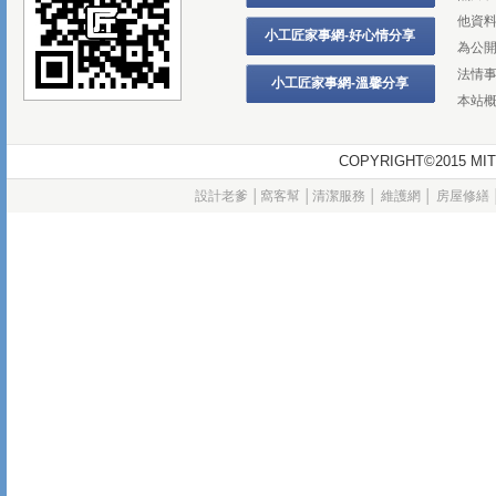
他資
小工匠家事網-好心情分享
為公
法情
小工匠家事網-溫馨分享
本站
COPYRIGHT©2015
設計老爹
│
窩客幫
│
清潔服務
│
維護網
│
房屋修繕