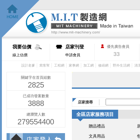
我要估價
店家刊登
優先廣告會員
33
線上估價
申請會員
│
│
│
│
│
│
│
設計老爹
窩客幫
工程網
家事網
加工網
修繕網
野外生活網
清
關鍵字在首頁組數
2825
已成功發案數量
3888
店家搜尋
全區店家服務項目
總瀏覽人數
279554400
贈品禮品
文具用品