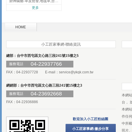
財神園藝-草皮批發,地毯草,台北草,彰化地毯草,彰化台北草
更多
HOME
小工匠家事網-聯絡資訊
總部：台中市西屯區文心路三段241號15樓之5
04-22937766
服務電話
FAX：04-22937728 E-mail：
service@ykqk.com.tw
網銷部：台中市西屯區文心路三段241號15樓之3
04-23692668
服務電話
本網
FAX：04-22936886
台， 
本網
作任
歡迎加入小工匠粉絲團
中所
小工匠家事網-撇步分享
照片、