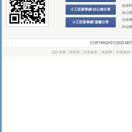
他資
小工匠家事網-好心情分享
為公
法情
小工匠家事網-溫馨分享
本站
COPYRIGHT©2015
設計老爹
│
窩客幫
│
清潔服務
│
維護網
│
房屋修繕