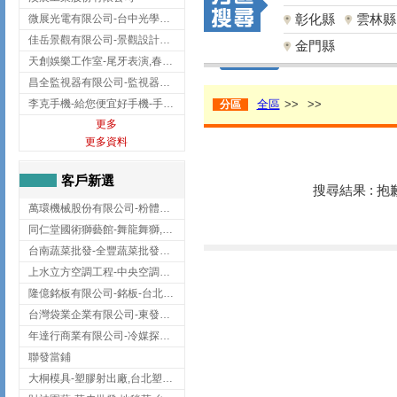
彰化縣
雲林縣
微展光電有限公司-台中光學鍍膜,optical filter taiwan,台灣光學鍍膜
佳岳景觀有限公司-景觀設計公司,台北景觀設計,台北景觀工程,中山區景觀設計
金門縣
天創娛樂工作室-尾牙表演,春酒表演,板橋尾牙表演
昌全監視器有限公司-監視器安裝,高雄監視器安裝,鳳山區監視器安裝
李克手機-給您便宜好手機-手機收購,屏東手機收購
全區
>>
>>
分區
更多
更多資料
客戶新選
搜尋結果 : 
萬環機械股份有限公司-粉體塗裝設備,輸送機,輸送機設備,台南輸送機
同仁堂國術獅藝館-舞龍舞獅,台中舞龍舞獅
台南蔬菜批發-全豐蔬菜批發專送/台南蔬菜箱宅配到府
上水立方空調工程-中央空調規劃,台北中央空調規劃
隆億銘板有限公司-銘板-台北銘板-板橋銘板
台灣袋業企業有限公司-東發企業社/台中太空袋/太空包
年達行商業有限公司-冷媒探漏儀,壓力錶組,真空泵浦,台北冷凍空調材料
聯發當鋪
大桐模具-塑膠射出廠,台北塑膠射出廠