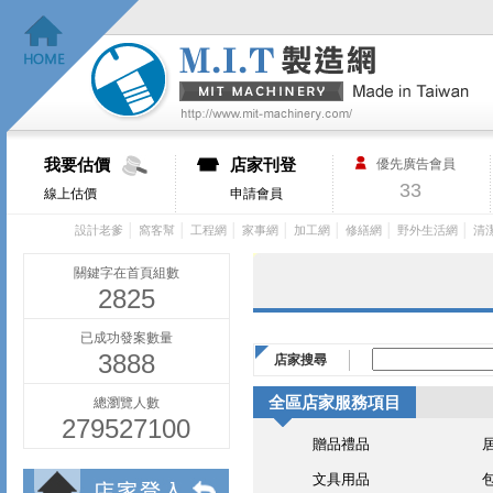
我要估價
店家刊登
優先廣告會員
33
線上估價
申請會員
│
│
│
│
│
│
│
設計老爹
窩客幫
工程網
家事網
加工網
修繕網
野外生活網
清
關鍵字在首頁組數
2825
已成功發案數量
3888
店家搜尋
全區店家服務項目
總瀏覽人數
279527100
贈品禮品
文具用品