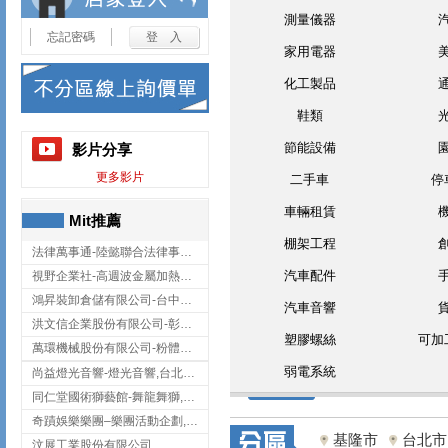
測量儀器
忘記密碼
家用電器
化工製品
鞋類
節能設備
影片分享
更多影片
二手車
停
車輛租賃
Mit推薦
棚架工程
法律萬事通-陸懿聯合法律事務所
汽車配件
視野企業社-高週波金屬加熱設備,彰化高週波金屬加熱設備
鴻昇裝卸倉儲有限公司-台中貨櫃裝卸
汽車音響
洪文信企業股份有限公司-彰化鋅合金鑄造,彰化五金加工,彰化五金配件
塑膠螺絲
可加
萬環機械股份有限公司-粉體塗裝設備,輸送機,輸送機設備,台南輸送機
弱電系統
尚益燈光音響-燈光音響,台北燈光音響,台北燈光音響出租
同仁堂國術獅藝館-舞龍舞獅,台中舞龍舞獅
奇蹟娛樂樂團–樂團活動企劃,台中樂團表演,台中婚禮樂團
基隆市
台北市
汶展工業股份有限公司