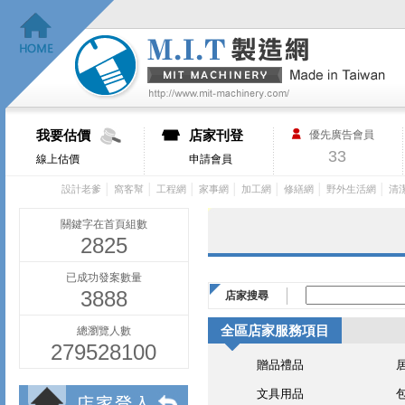
我要估價
店家刊登
優先廣告會員
33
線上估價
申請會員
│
│
│
│
│
│
│
設計老爹
窩客幫
工程網
家事網
加工網
修繕網
野外生活網
清
關鍵字在首頁組數
2825
已成功發案數量
3888
店家搜尋
全區店家服務項目
總瀏覽人數
279528100
贈品禮品
文具用品