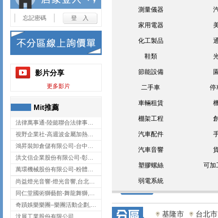
測量儀器
忘記密碼
家用電器
化工製品
鞋類
節能設備
影片分享
更多影片
二手車
停
車輛租賃
Mit推薦
棚架工程
法律萬事通-陸懿聯合法律事務所
汽車配件
視野企業社-高週波金屬加熱設備,彰化高週波金屬加熱設備
鴻昇裝卸倉儲有限公司-台中貨櫃裝卸
汽車音響
洪文信企業股份有限公司-彰化鋅合金鑄造,彰化五金加工,彰化五金配件
塑膠螺絲
可加
萬環機械股份有限公司-粉體塗裝設備,輸送機,輸送機設備,台南輸送機
弱電系統
尚益燈光音響-燈光音響,台北燈光音響,台北燈光音響出租
同仁堂國術獅藝館-舞龍舞獅,台中舞龍舞獅
奇蹟娛樂樂團–樂團活動企劃,台中樂團表演,台中婚禮樂團
基隆市
台北市
汶展工業股份有限公司