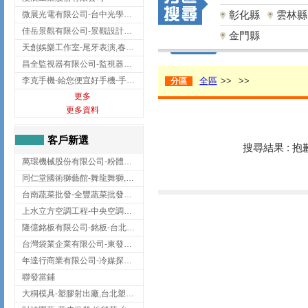
彰化縣
雲林縣
微展光電有限公司-台中光學鍍膜,optical filter taiwan,台灣光學鍍膜
佳岳景觀有限公司-景觀設計公司,台北景觀設計,台北景觀工程,中山區景觀設計
金門縣
天創娛樂工作室-尾牙表演,春酒表演,板橋尾牙表演
昌全監視器有限公司-監視器安裝,高雄監視器安裝,鳳山區監視器安裝
李克手機-給您便宜好手機-手機收購,屏東手機收購
全區
>>
>>
分區
更多
更多資料
客戶新選
搜尋結果 : 
萬環機械股份有限公司-粉體塗裝設備,輸送機,輸送機設備,台南輸送機
同仁堂國術獅藝館-舞龍舞獅,台中舞龍舞獅
台南蔬菜批發-全豐蔬菜批發專送/台南蔬菜箱宅配到府
上水立方空調工程-中央空調規劃,台北中央空調規劃
隆億銘板有限公司-銘板-台北銘板-板橋銘板
台灣袋業企業有限公司-東發企業社/台中太空袋/太空包
年達行商業有限公司-冷媒探漏儀,壓力錶組,真空泵浦,台北冷凍空調材料
聯發當鋪
大桐模具-塑膠射出廠,台北塑膠射出廠