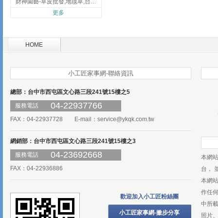
財神園藝-草皮批發,地毯草,台北草,彰化地毯草,彰化台北草
更多
HOME
小工匠家事網-聯絡資訊
總部：台中市西屯區文心路三段241號15樓之5
04-22937766
服務電話
FAX：04-22937728 E-mail：
service@ykqk.com.tw
網銷部：台中市西屯區文心路三段241號15樓之3
04-23692668
服務電話
本網
FAX：04-22936886
台， 
本網
作任
歡迎加入小工匠粉絲團
中所
小工匠家事網-撇步分享
照片、