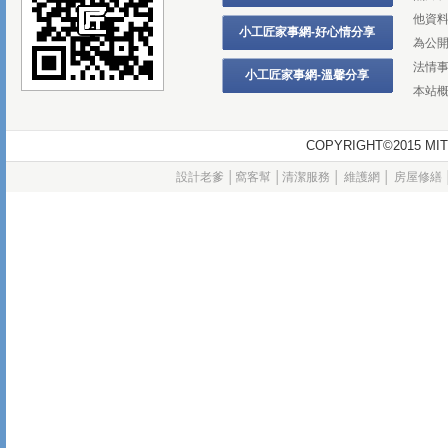
他資
小工匠家事網-好心情分享
為公
法情
小工匠家事網-溫馨分享
本站
COPYRIGHT©2015
設計老爹
│
窩客幫
│
清潔服務
│
維護網
│
房屋修繕