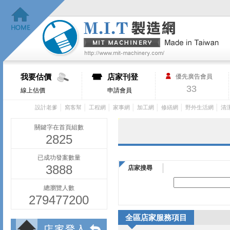
我要估價
店家刊登
優先廣告會員
33
線上估價
申請會員
│
│
│
│
│
│
│
設計老爹
窩客幫
工程網
家事網
加工網
修繕網
野外生活網
清
關鍵字在首頁組數
2825
已成功發案數量
3888
店家搜尋
總瀏覽人數
279477200
全區店家服務項目