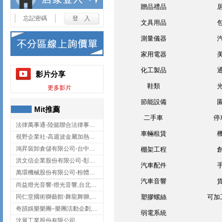
贈品禮品
忘記密碼
文具用品
測量儀器
家用電器
化工製品
影片分享
鞋類
更多影片
節能設備
Mit推薦
二手車
停
法律萬事通-陸懿聯合法律事務所
車輛租賃
視野企業社-高週波金屬加熱設備,彰化高週波金屬加熱設備
鴻昇裝卸倉儲有限公司-台中貨櫃裝卸
棚架工程
洪文信企業股份有限公司-彰化鋅合金鑄造,彰化五金加工,彰化五金配件
汽車配件
萬環機械股份有限公司-粉體塗裝設備,輸送機,輸送機設備,台南輸送機
汽車音響
尚益燈光音響-燈光音響,台北燈光音響,台北燈光音響出租
同仁堂國術獅藝館-舞龍舞獅,台中舞龍舞獅
塑膠螺絲
可加
奇蹟娛樂樂團–樂團活動企劃,台中樂團表演,台中婚禮樂團
弱電系統
汶展工業股份有限公司