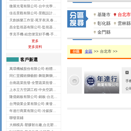
微展光電有限公司-台中光學鍍膜,optical filter taiwan,台灣光學鍍膜
佳岳景觀有限公司-景觀設計公司,台北景觀設計,台北景觀工程,中山區景觀設計
基隆市
台北市
天創娛樂工作室-尾牙表演,春酒表演,板橋尾牙表演
彰化縣
雲林縣
昌全監視器有限公司-監視器安裝,高雄監視器安裝,鳳山區監視器安裝
金門縣
李克手機-給您便宜好手機-手機收購,屏東手機收購
更多
更多資料
全區
>>
台北市
>>
分區
客戶新選
萬環機械股份有限公司-粉體塗裝設備,輸送機,輸送機設備,台南輸送機
同仁堂國術獅藝館-舞龍舞獅,台中舞龍舞獅
手
台南蔬菜批發-全豐蔬菜批發專送/台南蔬菜箱宅配到府
公
上水立方空調工程-中央空調規劃,台北中央空調規劃
隆億銘板有限公司-銘板-台北銘板-板橋銘板
台灣袋業企業有限公司-東發企業社/台中太空袋/太空包
年達行商業有限公司-冷媒探漏儀,壓力錶組,真空泵浦,台北冷凍空調材料
聯發當鋪
大桐模具-塑膠射出廠,台北塑膠射出廠