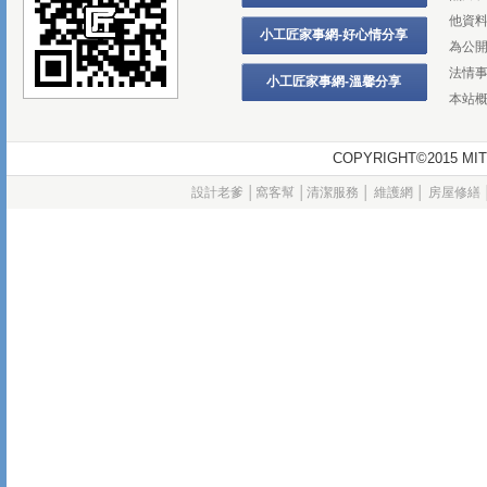
他資
小工匠家事網-好心情分享
為公
法情
小工匠家事網-溫馨分享
本站
COPYRIGHT©2015
設計老爹
│
窩客幫
│
清潔服務
│
維護網
│
房屋修繕