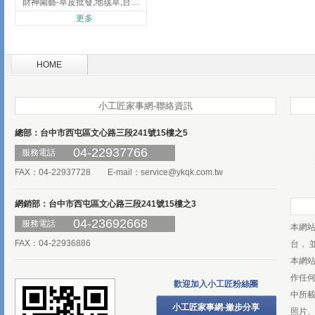
財神園藝-草皮批發,地毯草,台北草,彰化地毯草,彰化台北草
更多
HOME
小工匠家事網-聯絡資訊
總部：台中市西屯區文心路三段241號15樓之5
04-22937766
服務電話
FAX：04-22937728 E-mail：
service@ykqk.com.tw
網銷部：台中市西屯區文心路三段241號15樓之3
04-23692668
服務電話
本網
FAX：04-22936886
台， 
本網
作任
歡迎加入小工匠粉絲團
中所
小工匠家事網-撇步分享
照片、