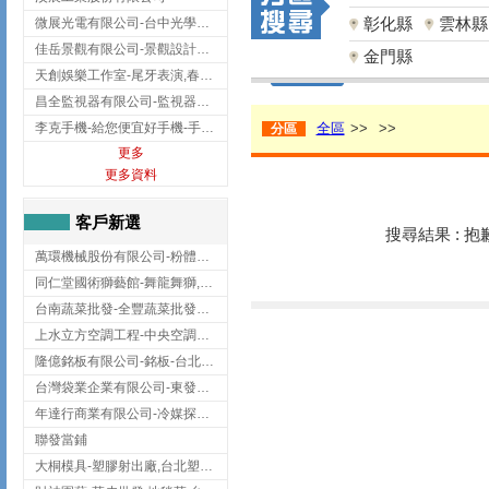
彰化縣
雲林縣
微展光電有限公司-台中光學鍍膜,optical filter taiwan,台灣光學鍍膜
佳岳景觀有限公司-景觀設計公司,台北景觀設計,台北景觀工程,中山區景觀設計
金門縣
天創娛樂工作室-尾牙表演,春酒表演,板橋尾牙表演
昌全監視器有限公司-監視器安裝,高雄監視器安裝,鳳山區監視器安裝
李克手機-給您便宜好手機-手機收購,屏東手機收購
全區
>>
>>
分區
更多
更多資料
客戶新選
搜尋結果 : 
萬環機械股份有限公司-粉體塗裝設備,輸送機,輸送機設備,台南輸送機
同仁堂國術獅藝館-舞龍舞獅,台中舞龍舞獅
台南蔬菜批發-全豐蔬菜批發專送/台南蔬菜箱宅配到府
上水立方空調工程-中央空調規劃,台北中央空調規劃
隆億銘板有限公司-銘板-台北銘板-板橋銘板
台灣袋業企業有限公司-東發企業社/台中太空袋/太空包
年達行商業有限公司-冷媒探漏儀,壓力錶組,真空泵浦,台北冷凍空調材料
聯發當鋪
大桐模具-塑膠射出廠,台北塑膠射出廠