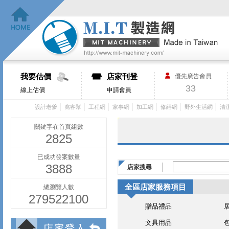
我要估價
店家刊登
優先廣告會員
33
線上估價
申請會員
│
│
│
│
│
│
│
設計老爹
窩客幫
工程網
家事網
加工網
修繕網
野外生活網
清
關鍵字在首頁組數
2825
已成功發案數量
3888
店家搜尋
全區店家服務項目
總瀏覽人數
279522100
贈品禮品
文具用品