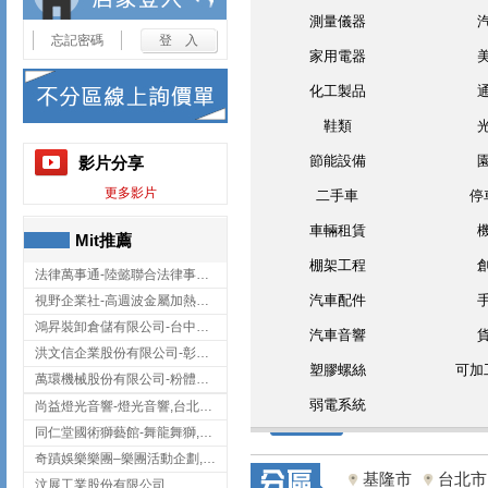
測量儀器
忘記密碼
家用電器
化工製品
鞋類
節能設備
影片分享
更多影片
二手車
停
車輛租賃
Mit推薦
棚架工程
法律萬事通-陸懿聯合法律事務所
汽車配件
視野企業社-高週波金屬加熱設備,彰化高週波金屬加熱設備
鴻昇裝卸倉儲有限公司-台中貨櫃裝卸
汽車音響
洪文信企業股份有限公司-彰化鋅合金鑄造,彰化五金加工,彰化五金配件
塑膠螺絲
可加
萬環機械股份有限公司-粉體塗裝設備,輸送機,輸送機設備,台南輸送機
弱電系統
尚益燈光音響-燈光音響,台北燈光音響,台北燈光音響出租
同仁堂國術獅藝館-舞龍舞獅,台中舞龍舞獅
奇蹟娛樂樂團–樂團活動企劃,台中樂團表演,台中婚禮樂團
基隆市
台北市
汶展工業股份有限公司