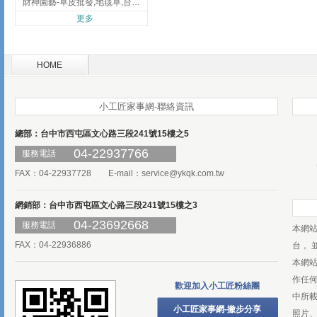
財神園藝-草皮批發,地毯草,台北草,彰化地毯草,彰化台北草
更多
HOME
小工匠家事網-聯絡資訊
總部：台中市西屯區文心路三段241號15樓之5
04-22937766
服務電話
FAX：04-22937728 E-mail：
service@ykqk.com.tw
網銷部：台中市西屯區文心路三段241號15樓之3
04-23692668
服務電話
本網
FAX：04-22936886
台， 
本網
作任
歡迎加入小工匠粉絲團
中所
小工匠家事網-撇步分享
照片、