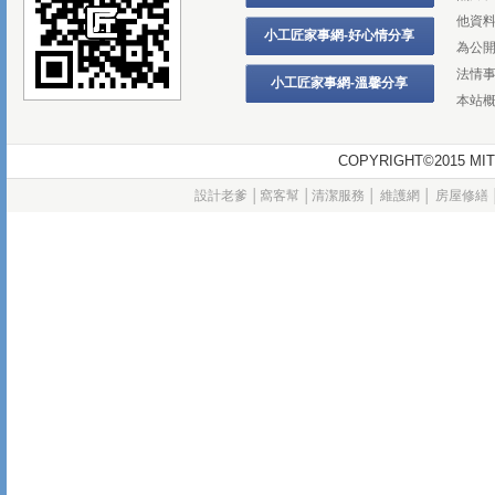
他資
小工匠家事網-好心情分享
為公
法情
小工匠家事網-溫馨分享
本站
COPYRIGHT©2015
設計老爹
│
窩客幫
│
清潔服務
│
維護網
│
房屋修繕