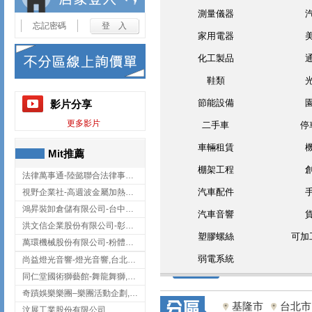
測量儀器
忘記密碼
家用電器
化工製品
鞋類
節能設備
影片分享
更多影片
二手車
停
車輛租賃
Mit推薦
棚架工程
法律萬事通-陸懿聯合法律事務所
汽車配件
視野企業社-高週波金屬加熱設備,彰化高週波金屬加熱設備
鴻昇裝卸倉儲有限公司-台中貨櫃裝卸
汽車音響
洪文信企業股份有限公司-彰化鋅合金鑄造,彰化五金加工,彰化五金配件
塑膠螺絲
可加
萬環機械股份有限公司-粉體塗裝設備,輸送機,輸送機設備,台南輸送機
弱電系統
尚益燈光音響-燈光音響,台北燈光音響,台北燈光音響出租
同仁堂國術獅藝館-舞龍舞獅,台中舞龍舞獅
奇蹟娛樂樂團–樂團活動企劃,台中樂團表演,台中婚禮樂團
基隆市
台北市
汶展工業股份有限公司