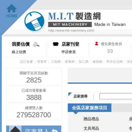
我要估價
店家刊登
優先廣告會員
33
線上估價
申請會員
│
│
│
│
│
│
│
設計老爹
窩客幫
工程網
家事網
加工網
修繕網
野外生活網
清
關鍵字在首頁組數
2825
已成功發案數量
3888
店家搜尋
全區店家服務項目
總瀏覽人數
279528700
贈品禮品
文具用品