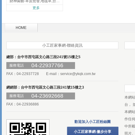
財神園藝-草皮批發,地毯草,台北草,彰化地毯草,彰化台北草
更多
HOME
小工匠家事網-聯絡資訊
總部：台中市西屯區文心路三段241號15樓之5
04-22937766
服務電話
FAX：04-22937728 E-mail：
service@ykqk.com.tw
網銷部：台中市西屯區文心路三段241號15樓之3
04-23692668
服務電話
本網
FAX：04-22936886
台， 
本網
作任
歡迎加入小工匠粉絲團
中所
小工匠家事網-撇步分享
照片、