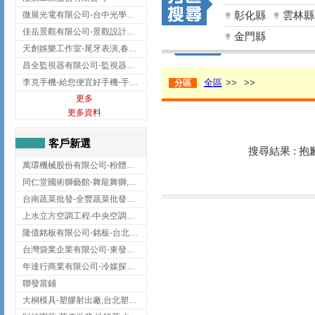
彰化縣
雲林縣
微展光電有限公司-台中光學鍍膜,optical filter taiwan,台灣光學鍍膜
佳岳景觀有限公司-景觀設計公司,台北景觀設計,台北景觀工程,中山區景觀設計
金門縣
天創娛樂工作室-尾牙表演,春酒表演,板橋尾牙表演
昌全監視器有限公司-監視器安裝,高雄監視器安裝,鳳山區監視器安裝
李克手機-給您便宜好手機-手機收購,屏東手機收購
全區
>>
>>
分區
更多
更多資料
客戶新選
搜尋結果 : 
萬環機械股份有限公司-粉體塗裝設備,輸送機,輸送機設備,台南輸送機
同仁堂國術獅藝館-舞龍舞獅,台中舞龍舞獅
台南蔬菜批發-全豐蔬菜批發專送/台南蔬菜箱宅配到府
上水立方空調工程-中央空調規劃,台北中央空調規劃
隆億銘板有限公司-銘板-台北銘板-板橋銘板
台灣袋業企業有限公司-東發企業社/台中太空袋/太空包
年達行商業有限公司-冷媒探漏儀,壓力錶組,真空泵浦,台北冷凍空調材料
聯發當鋪
大桐模具-塑膠射出廠,台北塑膠射出廠