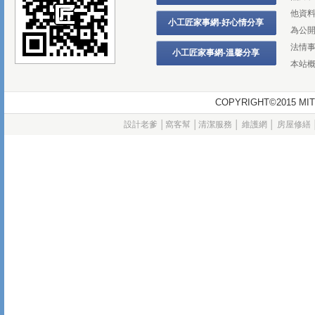
他資
小工匠家事網-好心情分享
為公
法情
小工匠家事網-溫馨分享
本站
COPYRIGHT©2015
設計老爹
│
窩客幫
│
清潔服務
│
維護網
│
房屋修繕