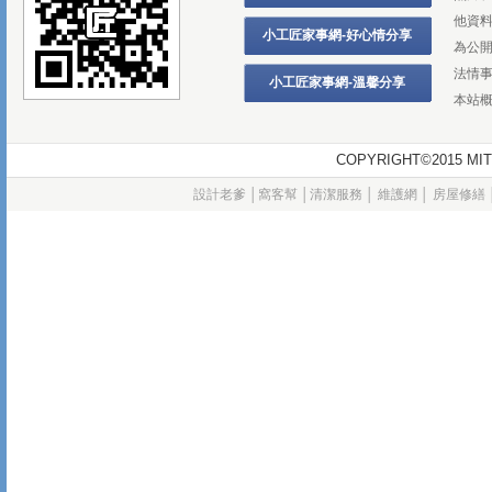
他資
小工匠家事網-好心情分享
為公
法情
小工匠家事網-溫馨分享
本站
COPYRIGHT©2015
設計老爹
│
窩客幫
│
清潔服務
│
維護網
│
房屋修繕