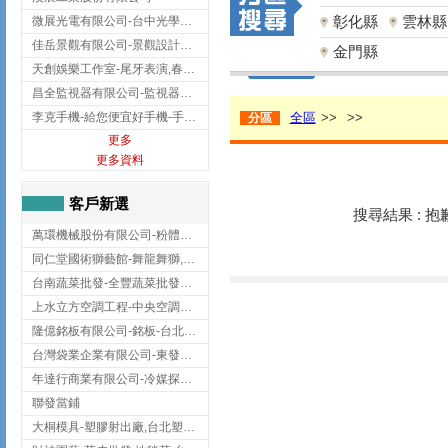
彰化縣
雲林縣
微展光電有限公司-台中光學鍍膜,optical filter taiwan,台灣光學鍍膜
佳岳景觀有限公司-景觀設計公司,台北景觀設計,台北景觀工程,中山區景觀設計
金門縣
天創娛樂工作室-尾牙表演,春酒表演,板橋尾牙表演
昌全監視器有限公司-監視器安裝,高雄監視器安裝,鳳山區監視器安裝
李克手機-給您便宜好手機-手機收購,屏東手機收購
全區
>>
>>
分區
更多
更多資料
客戶新選
搜尋結果 : 
萬環機械股份有限公司-粉體塗裝設備,輸送機,輸送機設備,台南輸送機
同仁堂國術獅藝館-舞龍舞獅,台中舞龍舞獅
台南蔬菜批發-全豐蔬菜批發專送/台南蔬菜箱宅配到府
上水立方空調工程-中央空調規劃,台北中央空調規劃
隆億銘板有限公司-銘板-台北銘板-板橋銘板
台灣袋業企業有限公司-東發企業社/台中太空袋/太空包
年達行商業有限公司-冷媒探漏儀,壓力錶組,真空泵浦,台北冷凍空調材料
聯發當鋪
大桐模具-塑膠射出廠,台北塑膠射出廠