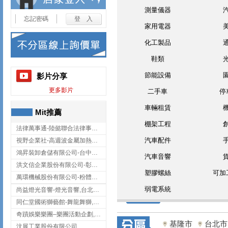
測量儀器
忘記密碼
家用電器
化工製品
鞋類
節能設備
影片分享
更多影片
二手車
停
車輛租賃
Mit推薦
棚架工程
法律萬事通-陸懿聯合法律事務所
汽車配件
視野企業社-高週波金屬加熱設備,彰化高週波金屬加熱設備
鴻昇裝卸倉儲有限公司-台中貨櫃裝卸
汽車音響
洪文信企業股份有限公司-彰化鋅合金鑄造,彰化五金加工,彰化五金配件
塑膠螺絲
可加
萬環機械股份有限公司-粉體塗裝設備,輸送機,輸送機設備,台南輸送機
弱電系統
尚益燈光音響-燈光音響,台北燈光音響,台北燈光音響出租
同仁堂國術獅藝館-舞龍舞獅,台中舞龍舞獅
奇蹟娛樂樂團–樂團活動企劃,台中樂團表演,台中婚禮樂團
基隆市
台北市
汶展工業股份有限公司