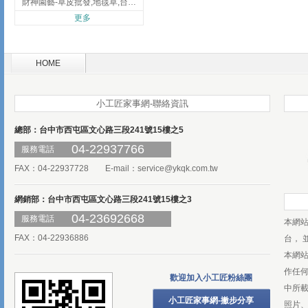
財神園藝-草皮批發,地毯草,台北草,彰化地毯草,彰化台北草
更多
HOME
小工匠家事網-聯絡資訊
總部：台中市西屯區文心路三段241號15樓之5
04-22937766
服務電話
FAX：04-22937728 E-mail：
service@ykqk.com.tw
網銷部：台中市西屯區文心路三段241號15樓之3
04-23692668
服務電話
本網
FAX：04-22936886
台， 
本網
作任
歡迎加入小工匠粉絲團
中所
小工匠家事網-撇步分享
照片、