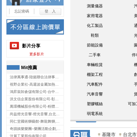
測量儀器
忘記密碼
家用電器
化工製品
鞋類
節能設備
影片分享
更多影片
二手車
停
車輛租賃
Mit推薦
棚架工程
法律萬事通-陸懿聯合法律事務所
汽車配件
視野企業社-高週波金屬加熱設備,彰化高週波金屬加熱設備
鴻昇裝卸倉儲有限公司-台中貨櫃裝卸
汽車音響
洪文信企業股份有限公司-彰化鋅合金鑄造,彰化五金加工,彰化五金配件
塑膠螺絲
可加
萬環機械股份有限公司-粉體塗裝設備,輸送機,輸送機設備,台南輸送機
弱電系統
尚益燈光音響-燈光音響,台北燈光音響,台北燈光音響出租
同仁堂國術獅藝館-舞龍舞獅,台中舞龍舞獅
奇蹟娛樂樂團–樂團活動企劃,台中樂團表演,台中婚禮樂團
基隆市
台北市
汶展工業股份有限公司