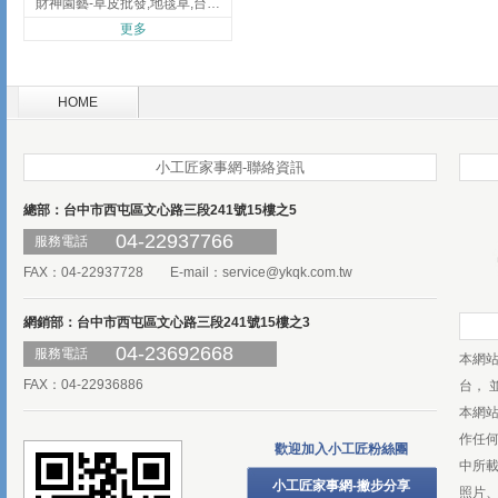
財神園藝-草皮批發,地毯草,台北草,彰化地毯草,彰化台北草
更多
HOME
小工匠家事網-聯絡資訊
總部：台中市西屯區文心路三段241號15樓之5
04-22937766
服務電話
FAX：04-22937728 E-mail：
service@ykqk.com.tw
網銷部：台中市西屯區文心路三段241號15樓之3
04-23692668
服務電話
本網
FAX：04-22936886
台， 
本網
作任
歡迎加入小工匠粉絲團
中所
小工匠家事網-撇步分享
照片、