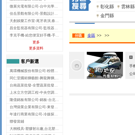
彰化縣
雲林縣
微展光電有限公司-台中光學鍍膜,optical filter taiwan,台灣光學鍍膜
佳岳景觀有限公司-景觀設計公司,台北景觀設計,台北景觀工程,中山區景觀設計
金門縣
天創娛樂工作室-尾牙表演,春酒表演,板橋尾牙表演
昌全監視器有限公司-監視器安裝,高雄監視器安裝,鳳山區監視器安裝
李克手機-給您便宜好手機-手機收購,屏東手機收購
全區
>>
>>
分區
更多
更多資料
客戶新選
手
萬環機械股份有限公司-粉體塗裝設備,輸送機,輸送機設備,台南輸送機
公
同仁堂國術獅藝館-舞龍舞獅,台中舞龍舞獅
台南蔬菜批發-全豐蔬菜批發專送/台南蔬菜箱宅配到府
上水立方空調工程-中央空調規劃,台北中央空調規劃
隆億銘板有限公司-銘板-台北銘板-板橋銘板
台灣袋業企業有限公司-東發企業社/台中太空袋/太空包
年達行商業有限公司-冷媒探漏儀,壓力錶組,真空泵浦,台北冷凍空調材料
聯發當鋪
大桐模具-塑膠射出廠,台北塑膠射出廠