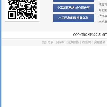
他資
小工匠家事網-好心情分享
為公
法情
小工匠家事網-溫馨分享
本站
COPYRIGHT©2015
設計老爹
│
窩客幫
│
清潔服務
│
維護網
│
房屋修繕