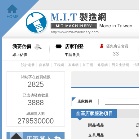
我要估價
店家刊登
優先廣告會員
33
線上估價
申請會員
│
│
│
│
│
│
│
設計老爹
窩客幫
工程網
家事網
加工網
修繕網
野外生活網
清
關鍵字在首頁組數
2825
已成功發案數量
3888
店家搜尋
全區店家服務項目
總瀏覽人數
279530000
贈品禮品
文具用品