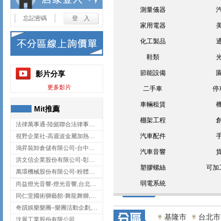
測量儀器
忘記密碼
家用電器
化工製品
鞋類
節能設備
影片分享
更多影片
二手車
停
車輛租賃
Mit推薦
棚架工程
法律萬事通-陸懿聯合法律事務所
汽車配件
視野企業社-高週波金屬加熱設備,彰化高週波金屬加熱設備
鴻昇裝卸倉儲有限公司-台中貨櫃裝卸
汽車音響
洪文信企業股份有限公司-彰化鋅合金鑄造,彰化五金加工,彰化五金配件
塑膠螺絲
可加
萬環機械股份有限公司-粉體塗裝設備,輸送機,輸送機設備,台南輸送機
弱電系統
尚益燈光音響-燈光音響,台北燈光音響,台北燈光音響出租
同仁堂國術獅藝館-舞龍舞獅,台中舞龍舞獅
奇蹟娛樂樂團–樂團活動企劃,台中樂團表演,台中婚禮樂團
基隆市
台北市
汶展工業股份有限公司