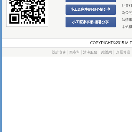
他資
小工匠家事網-好心情分享
為公
法情
小工匠家事網-溫馨分享
本站
COPYRIGHT©2015
設計老爹
│
窩客幫
│
清潔服務
│
維護網
│
房屋修繕