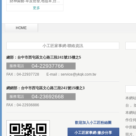
財神園藝-草皮批發,地毯草,台北草,彰化地毯草,彰化台北草
更多
HOME
小工匠家事網-聯絡資訊
總部：台中市西屯區文心路三段241號15樓之5
04-22937766
服務電話
FAX：04-22937728 E-mail：
service@ykqk.com.tw
網銷部：台中市西屯區文心路三段241號15樓之3
04-23692668
服務電話
本網
FAX：04-22936886
台， 
本網
作任
歡迎加入小工匠粉絲團
中所
小工匠家事網-撇步分享
照片、