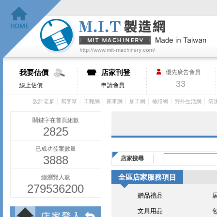
我要估價
店家刊登
優先廣告會員
33
線上估價
申請會員
│
│
│
│
│
│
│
設計老爹
窩客幫
工程網
家事網
加工網
修繕網
野外生活網
清
關鍵字在首頁組數
2825
已成功發案數量
3888
店家搜尋
全區店家服務項目
總瀏覽人數
279536200
贈品禮品
文具用品