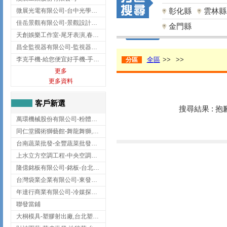
彰化縣
雲林縣
微展光電有限公司-台中光學鍍膜,optical filter taiwan,台灣光學鍍膜
佳岳景觀有限公司-景觀設計公司,台北景觀設計,台北景觀工程,中山區景觀設計
金門縣
天創娛樂工作室-尾牙表演,春酒表演,板橋尾牙表演
昌全監視器有限公司-監視器安裝,高雄監視器安裝,鳳山區監視器安裝
李克手機-給您便宜好手機-手機收購,屏東手機收購
全區
>>
>>
分區
更多
更多資料
客戶新選
搜尋結果 : 
萬環機械股份有限公司-粉體塗裝設備,輸送機,輸送機設備,台南輸送機
同仁堂國術獅藝館-舞龍舞獅,台中舞龍舞獅
台南蔬菜批發-全豐蔬菜批發專送/台南蔬菜箱宅配到府
上水立方空調工程-中央空調規劃,台北中央空調規劃
隆億銘板有限公司-銘板-台北銘板-板橋銘板
台灣袋業企業有限公司-東發企業社/台中太空袋/太空包
年達行商業有限公司-冷媒探漏儀,壓力錶組,真空泵浦,台北冷凍空調材料
聯發當鋪
大桐模具-塑膠射出廠,台北塑膠射出廠