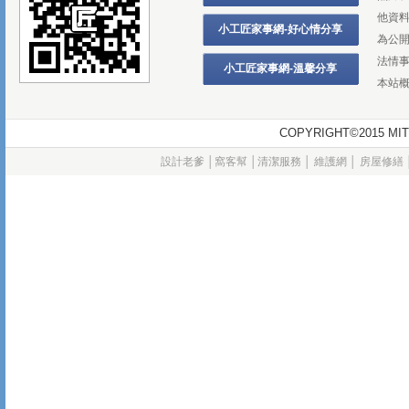
他資
小工匠家事網-好心情分享
為公
法情
小工匠家事網-溫馨分享
本站
COPYRIGHT©2015
設計老爹
│
窩客幫
│
清潔服務
│
維護網
│
房屋修繕