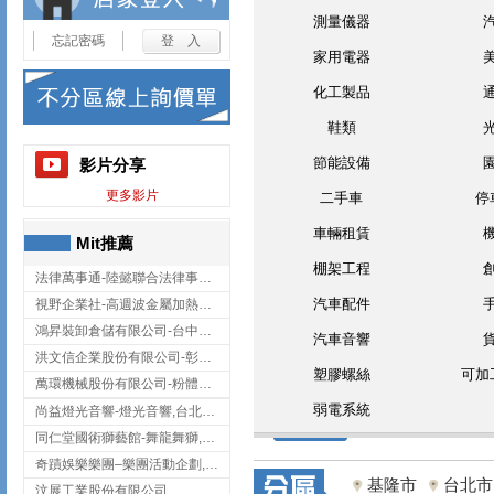
測量儀器
忘記密碼
家用電器
化工製品
鞋類
節能設備
影片分享
更多影片
二手車
停
車輛租賃
Mit推薦
棚架工程
法律萬事通-陸懿聯合法律事務所
汽車配件
視野企業社-高週波金屬加熱設備,彰化高週波金屬加熱設備
鴻昇裝卸倉儲有限公司-台中貨櫃裝卸
汽車音響
洪文信企業股份有限公司-彰化鋅合金鑄造,彰化五金加工,彰化五金配件
塑膠螺絲
可加
萬環機械股份有限公司-粉體塗裝設備,輸送機,輸送機設備,台南輸送機
弱電系統
尚益燈光音響-燈光音響,台北燈光音響,台北燈光音響出租
同仁堂國術獅藝館-舞龍舞獅,台中舞龍舞獅
奇蹟娛樂樂團–樂團活動企劃,台中樂團表演,台中婚禮樂團
基隆市
台北市
汶展工業股份有限公司