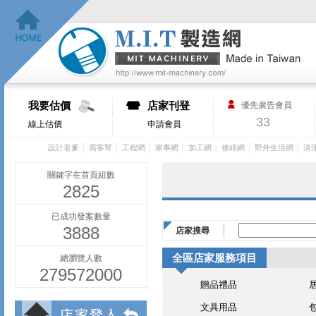
我要估價
店家刊登
優先廣告會員
33
線上估價
申請會員
│
│
│
│
│
│
│
設計老爹
窩客幫
工程網
家事網
加工網
修繕網
野外生活網
清
關鍵字在首頁組數
2825
已成功發案數量
3888
店家搜尋
全區店家服務項目
總瀏覽人數
279572000
贈品禮品
文具用品