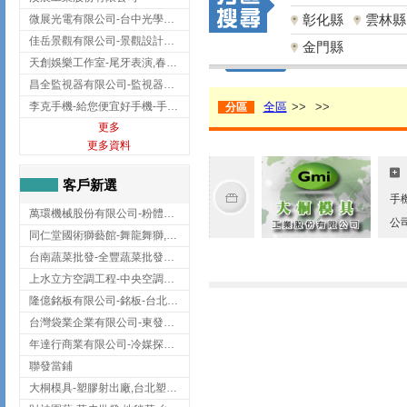
彰化縣
雲林縣
微展光電有限公司-台中光學鍍膜,optical filter taiwan,台灣光學鍍膜
佳岳景觀有限公司-景觀設計公司,台北景觀設計,台北景觀工程,中山區景觀設計
金門縣
天創娛樂工作室-尾牙表演,春酒表演,板橋尾牙表演
昌全監視器有限公司-監視器安裝,高雄監視器安裝,鳳山區監視器安裝
李克手機-給您便宜好手機-手機收購,屏東手機收購
全區
>>
>>
分區
更多
更多資料
客戶新選
手
萬環機械股份有限公司-粉體塗裝設備,輸送機,輸送機設備,台南輸送機
公
同仁堂國術獅藝館-舞龍舞獅,台中舞龍舞獅
台南蔬菜批發-全豐蔬菜批發專送/台南蔬菜箱宅配到府
上水立方空調工程-中央空調規劃,台北中央空調規劃
隆億銘板有限公司-銘板-台北銘板-板橋銘板
台灣袋業企業有限公司-東發企業社/台中太空袋/太空包
年達行商業有限公司-冷媒探漏儀,壓力錶組,真空泵浦,台北冷凍空調材料
聯發當鋪
大桐模具-塑膠射出廠,台北塑膠射出廠