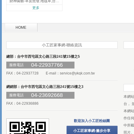
財神園藝-草皮批發,地毯草,台北草,彰化地毯草,彰化台北草
更多
HOME
小工匠家事網-聯絡資訊
總部：台中市西屯區文心路三段241號15樓之5
04-22937766
服務電話
FAX：04-22937728 E-mail：
service@ykqk.com.tw
網銷部：台中市西屯區文心路三段241號15樓之3
04-23692668
服務電話
本網
FAX：04-22936886
台， 
本網
作任
歡迎加入小工匠粉絲團
中所
小工匠家事網-撇步分享
照片、