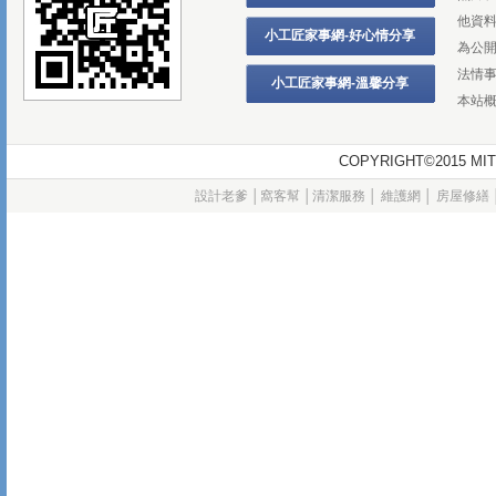
他資
小工匠家事網-好心情分享
為公
法情
小工匠家事網-溫馨分享
本站
COPYRIGHT©2015
設計老爹
│
窩客幫
│
清潔服務
│
維護網
│
房屋修繕