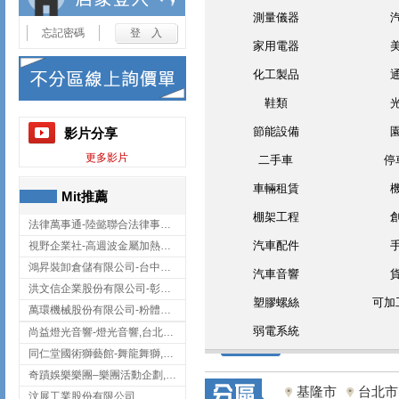
測量儀器
忘記密碼
家用電器
化工製品
鞋類
節能設備
影片分享
更多影片
二手車
停
車輛租賃
Mit推薦
棚架工程
法律萬事通-陸懿聯合法律事務所
汽車配件
視野企業社-高週波金屬加熱設備,彰化高週波金屬加熱設備
鴻昇裝卸倉儲有限公司-台中貨櫃裝卸
汽車音響
洪文信企業股份有限公司-彰化鋅合金鑄造,彰化五金加工,彰化五金配件
塑膠螺絲
可加
萬環機械股份有限公司-粉體塗裝設備,輸送機,輸送機設備,台南輸送機
弱電系統
尚益燈光音響-燈光音響,台北燈光音響,台北燈光音響出租
同仁堂國術獅藝館-舞龍舞獅,台中舞龍舞獅
奇蹟娛樂樂團–樂團活動企劃,台中樂團表演,台中婚禮樂團
基隆市
台北市
汶展工業股份有限公司