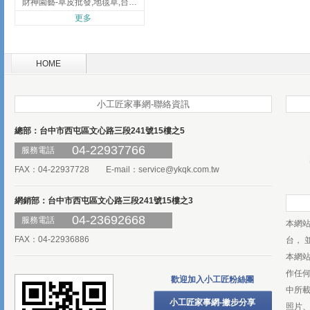
財神園藝-草皮批發,地毯草,台北草,彰化地毯草,彰化台北草
更多
HOME
小工匠家事網-聯絡資訊
總部：台中市西屯區文心路三段241號15樓之5
04-22937766
服務電話
FAX：04-22937728 E-mail：
service@ykqk.com.tw
網銷部：台中市西屯區文心路三段241號15樓之3
04-23692668
服務電話
本網
FAX：04-22936886
台， 
本網
作任
歡迎加入小工匠粉絲團
中所
小工匠家事網-撇步分享
照片、