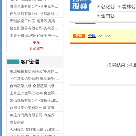
彰化縣
雲林縣
微展光電有限公司-台中光學鍍膜,optical filter taiwan,台灣光學鍍膜
佳岳景觀有限公司-景觀設計公司,台北景觀設計,台北景觀工程,中山區景觀設計
金門縣
天創娛樂工作室-尾牙表演,春酒表演,板橋尾牙表演
昌全監視器有限公司-監視器安裝,高雄監視器安裝,鳳山區監視器安裝
李克手機-給您便宜好手機-手機收購,屏東手機收購
全區
>>
>>
分區
更多
更多資料
客戶新選
搜尋結果 : 
萬環機械股份有限公司-粉體塗裝設備,輸送機,輸送機設備,台南輸送機
同仁堂國術獅藝館-舞龍舞獅,台中舞龍舞獅
台南蔬菜批發-全豐蔬菜批發專送/台南蔬菜箱宅配到府
上水立方空調工程-中央空調規劃,台北中央空調規劃
隆億銘板有限公司-銘板-台北銘板-板橋銘板
台灣袋業企業有限公司-東發企業社/台中太空袋/太空包
年達行商業有限公司-冷媒探漏儀,壓力錶組,真空泵浦,台北冷凍空調材料
聯發當鋪
大桐模具-塑膠射出廠,台北塑膠射出廠