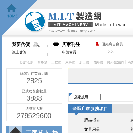
我要估價
店家刊登
優先廣告會員
33
線上估價
申請會員
│
│
│
│
│
│
│
設計老爹
窩客幫
工程網
家事網
加工網
修繕網
野外生活網
清
關鍵字在首頁組數
2825
已成功發案數量
3888
店家搜尋
全區店家服務項目
總瀏覽人數
279529600
贈品禮品
文具用品