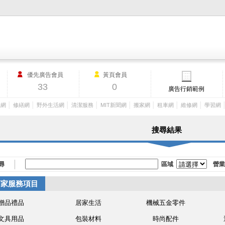
M.I.T製造業外貿網,MIT MACHINERY,http://www.mit-machinery.co
優先廣告會員
黃頁會員
33
0
廣告行銷範例
│
│
│
│
│
│
│
│
工網
修繕網
野外生活網
清潔服務
MIT新聞網
搬家網
租車網
維修網
學習網
搜尋結果
尋
區域
營業
店家服務項目
贈品禮品
居家生活
機械五金零件
文具用品
包裝材料
時尚配件