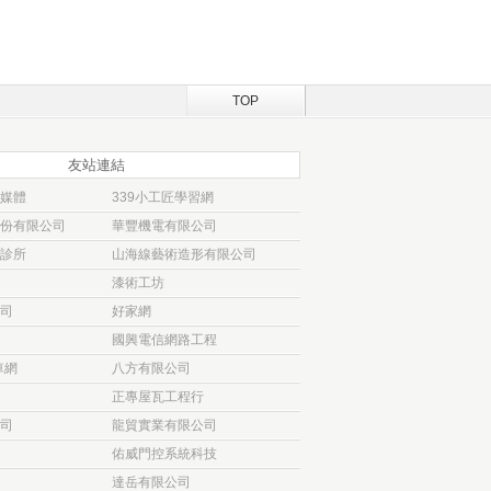
TOP
友站連結
媒體
339小工匠學習網
份有限公司
華豐機電有限公司
診所
山海線藝術造形有限公司
漆術工坊
司
好家網
國興電信網路工程
車網
八方有限公司
正專屋瓦工程行
司
龍貿實業有限公司
佑威門控系統科技
達岳有限公司