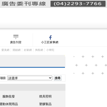
詢價單(
0
)
│
m/
廣告刊登
小工匠家事網
│
│
│
│
│
愛美網
開鎖網
好家網
掏客網
小華陀
項目
服飾批發
燈具照明
運動休閒用品
塑膠製品