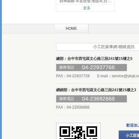
財神園藝-草皮批發,地毯草,台北草,彰化地毯草,彰化台北草
更多
HOME
小工匠家事網-聯絡資訊
總部：台中市西屯區文心路三段241號15樓之5
04-22937766
服務電話
FAX：04-22937728 E-mail：
service@ykqk.c
網銷部：台中市西屯區文心路三段241號15樓之3
04-23692668
服務電話
FAX：04-22936886
歡迎加
小工匠