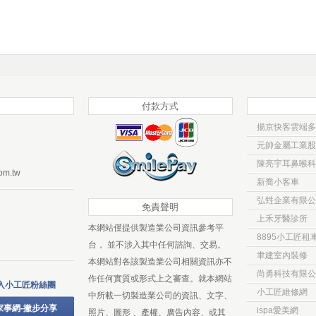
付款方式
揚京快客雲端多
元帥金屬工業股
陳亮宇耳鼻喉科
om.tw
新喬小客車
弘甡企業有限公
免責聲明
上禾牙醫診所
本網站僅提供製造業公司資訊參考平
8895小工匠租
台， 並不涉入其中任何諮詢、交易。
聿建室內裝修
本網站對各該製造業公司相關資訊亦不
尚勇科技有限公
作任何實質或形式上之審查。就本網站
入小工匠粉絲團
小工匠維修網
中所載一切製造業公司的資訊、文字、
家事網-撇步分享
ispa愛美網
照片、圖形 、產權、廣告內容、或其