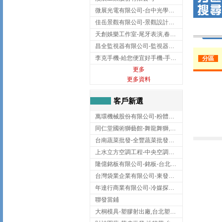
微展光電有限公司-台中光學鍍膜,optical filter taiwan,台灣光學鍍膜
佳岳景觀有限公司-景觀設計公司,台北景觀設計,台北景觀工程,中山區景觀設計
天創娛樂工作室-尾牙表演,春酒表演,板橋尾牙表演
昌全監視器有限公司-監視器安裝,高雄監視器安裝,鳳山區監視器安裝
李克手機-給您便宜好手機-手機收購,屏東手機收購
分區
更多
更多資料
客戶新選
萬環機械股份有限公司-粉體塗裝設備,輸送機,輸送機設備,台南輸送機
同仁堂國術獅藝館-舞龍舞獅,台中舞龍舞獅
台南蔬菜批發-全豐蔬菜批發專送/台南蔬菜箱宅配到府
上水立方空調工程-中央空調規劃,台北中央空調規劃
隆億銘板有限公司-銘板-台北銘板-板橋銘板
台灣袋業企業有限公司-東發企業社/台中太空袋/太空包
年達行商業有限公司-冷媒探漏儀,壓力錶組,真空泵浦,台北冷凍空調材料
聯發當鋪
大桐模具-塑膠射出廠,台北塑膠射出廠