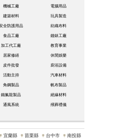
機械工廠
電腦用品
建築材料
玩具製造
安全防護用品
紡織布料
食品工廠
鐘錶工廠
加工代工廠
教育事業
居家修繕
休閒娛樂
皮件批發
廚浴設備
活動主持
汽車材料
角鋼製品
帆布製品
鐵氟龍製品
絕緣材料
通風系統
殯葬禮儀
宜蘭縣
苗栗縣
台中市
南投縣