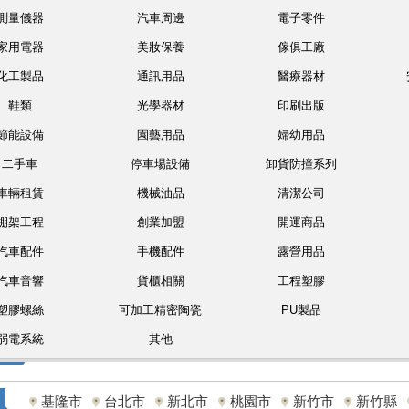
測量儀器
汽車周邊
電子零件
家用電器
美妝保養
傢俱工廠
化工製品
通訊用品
醫療器材
鞋類
光學器材
印刷出版
節能設備
園藝用品
婦幼用品
二手車
停車場設備
卸貨防撞系列
車輛租賃
機械油品
清潔公司
棚架工程
創業加盟
開運商品
汽車配件
手機配件
露營用品
汽車音響
貨櫃相關
工程塑膠
塑膠螺絲
可加工精密陶瓷
PU製品
弱電系統
其他
基隆市
台北市
新北市
桃園市
新竹市
新竹縣