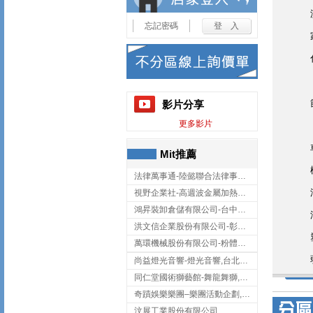
忘記密碼
影片分享
更多影片
Mit推薦
法律萬事通-陸懿聯合法律事務所
視野企業社-高週波金屬加熱設備,彰化高週波金屬加熱設備
鴻昇裝卸倉儲有限公司-台中貨櫃裝卸
洪文信企業股份有限公司-彰化鋅合金鑄造,彰化五金加工,彰化五金配件
萬環機械股份有限公司-粉體塗裝設備,輸送機,輸送機設備,台南輸送機
尚益燈光音響-燈光音響,台北燈光音響,台北燈光音響出租
同仁堂國術獅藝館-舞龍舞獅,台中舞龍舞獅
奇蹟娛樂樂團–樂團活動企劃,台中樂團表演,台中婚禮樂團
汶展工業股份有限公司