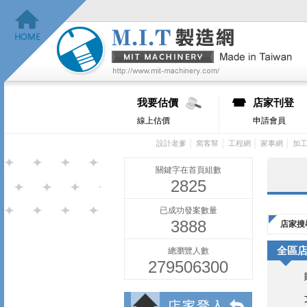
我要估價
店家刊登
線上估價
申請會員
│
│
│
│
設計老爹
窩客幫
工程網
家事網
加
關鍵字在首頁組數
2825
已成功發案數量
3888
店家搜
全區
總瀏覽人數
279506300