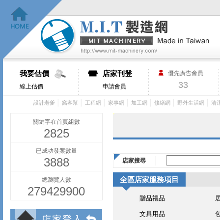
我要估價
店家刊登
優先廣告會員
33
線上估價
申請會員
│
│
│
│
│
│
│
設計老爹
窩客幫
工程網
家事網
加工網
修繕網
野外生活網
清
關鍵字在首頁組數
2825
已成功發案數量
3888
店家搜尋
全區店家服務項目
總瀏覽人數
279429900
贈品禮品
文具用品