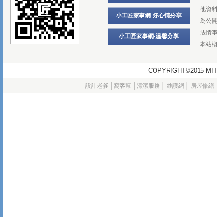
他資
小工匠家事網-好心情分享
為公
法情
小工匠家事網-溫馨分享
本站
COPYRIGHT©2015
設計老爹
│
窩客幫
│
清潔服務
│
維護網
│
房屋修繕