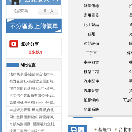
測量儀器
忘記密碼
家用電器
化工製品
鞋類
節能設備
影片分享
更多影片
二手車
停
車輛租賃
Mit推薦
棚架工程
法律萬事通-陸懿聯合法律事務所
汽車配件
視野企業社-高週波金屬加熱設備,彰化高週波金屬加熱設備
鴻昇裝卸倉儲有限公司-台中貨櫃裝卸
汽車音響
洪文信企業股份有限公司-彰化鋅合金鑄造,彰化五金加工,彰化五金配件
塑膠螺絲
可加
萬環機械股份有限公司-粉體塗裝設備,輸送機,輸送機設備,台南輸送機
弱電系統
尚益燈光音響-燈光音響,台北燈光音響,台北燈光音響出租
同仁堂國術獅藝館-舞龍舞獅,台中舞龍舞獅
奇蹟娛樂樂團–樂團活動企劃,台中樂團表演,台中婚禮樂團
基隆市
台北市
汶展工業股份有限公司