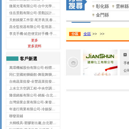
彰化縣
雲林縣
微展光電有限公司-台中光學鍍膜,optical filter taiwan,台灣光學鍍膜
佳岳景觀有限公司-景觀設計公司,台北景觀設計,台北景觀工程,中山區景觀設計
金門縣
天創娛樂工作室-尾牙表演,春酒表演,板橋尾牙表演
昌全監視器有限公司-監視器安裝,高雄監視器安裝,鳳山區監視器安裝
李克手機-給您便宜好手機-手機收購,屏東手機收購
全區
>>
>>
分區
更多
更多資料
客戶新選
手
萬環機械股份有限公司-粉體塗裝設備,輸送機,輸送機設備,台南輸送機
公
同仁堂國術獅藝館-舞龍舞獅,台中舞龍舞獅
台南蔬菜批發-全豐蔬菜批發專送/台南蔬菜箱宅配到府
上水立方空調工程-中央空調規劃,台北中央空調規劃
隆億銘板有限公司-銘板-台北銘板-板橋銘板
台灣袋業企業有限公司-東發企業社/台中太空袋/太空包
年達行商業有限公司-冷媒探漏儀,壓力錶組,真空泵浦,台北冷凍空調材料
聯發當鋪
大桐模具-塑膠射出廠,台北塑膠射出廠