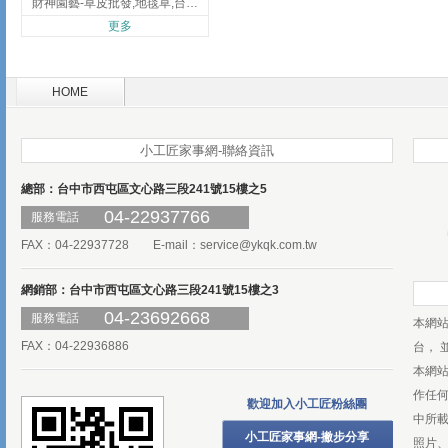
財神園藝-草皮批發,地毯草,台北草,彰化地毯草,彰化台北草
更多
HOME
小工匠家事網-聯絡資訊
總部：台中市西屯區文心路三段241號15樓之5
04-22937766
服務電話
FAX：04-22937728 E-mail：
service@ykqk.com.tw
網銷部：台中市西屯區文心路三段241號15樓之3
04-23692668
服務電話
本網
FAX：04-22936886
台， 
本網
作任
歡迎加入小工匠粉絲團
中所
小工匠家事網-撇步分享
照片、